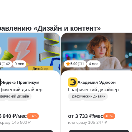
равлению «Дизайн и контент»
0
42
9 мес
5.00
1
4 мес
Яндекс Практикум
Академия Эдюсон
фический дизайнер
Графический дизайнер
фический дизайн
Графический дизайн
ma
Photoshop
Figma
Photoshop
be Illustrator
Adobe Illustrator
5 940 ₽/мес
от 3 733 ₽/мес
-14%
-61%
ографика
Типографика
сразу 145 500 ₽
или сразу 105 247 ₽
торная графика
Векторная графика
айн логотипов
InDesign