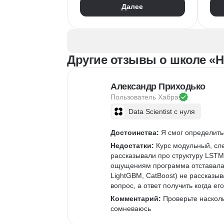
Далее
Айдентика
Пр
Иллюстрация
Скетчинг
Вер
After Effects
Рас
Adobe Animate
Бре
Другие отзывы о школе «Н
Cinema 4D
InDesign
Дизайн логотипов
Ко
Дизайн упаковки
Ком
Александр Приходько
Дизайн баннеров
Пользователь 
Хабра
Бренд-дизайн
Data Scientist с нуля
Верстка печатных изданий
Верстка полиграфической продукции
Достоинства:
 Я смог определить
Разработка фирменного стиля
Недостатки:
 Курс модульный, сл
Создание анимации
рассказывали про структуру LSTM
ощущениям программа отставала г
Брендинг
LightGBM, CatBoost) не рассказыв
Microsoft PowerPoint
вопрос, а ответ получить когда ег
Дизайн текста
Комментарий:
 Проверьте наскол
Дизайн карточек для маркетплейсов
сомневаюсь
Колористика