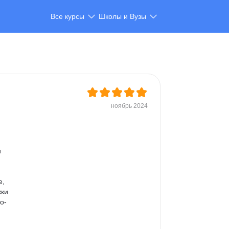
Все курсы
Школы и Вузы
ноябрь 2024
 
, 
ки 
о-