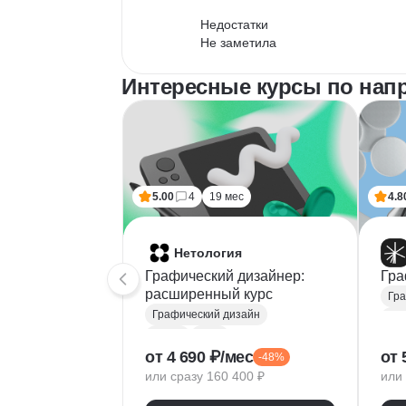
Недостатки

Не заметила
Интересные курсы по нап
5.00
4
19 мес
4.8
Нетология
Графический дизайнер:
Гра
расширенный курс
Гра
Графический дизайн
Fig
Figma
Tilda
Ado
от 4 690 ₽/мес
от 
-48%
Photoshop
Тип
или сразу 160 400 ₽
или 
Adobe Illustrator
Век
Типографика
Диз