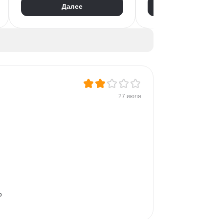
Далее
Далее
Презентации
Насмотренность
UX/UI Дизайн
Композиция
Айдентика
Колористика
Photoshop
Колористика
Adobe Illustrator
Ретушь
Дизайн упаковки
Обработка изображений
Дизайн презентаций
Растровая графика
Векторная графика
Auto Layout
UIKit
27 июля
Дизайн логотипов
о 