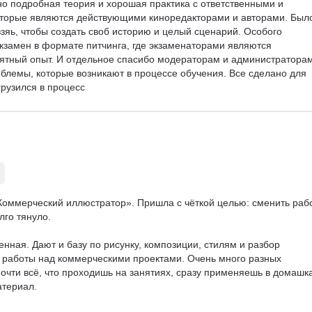
но подробная теория и хорошая практика с ответственными и 
торые являются действующими киноредакторами и авторами. Был
зяь, чтобы создать своб историю и целый сценарий. Особого 
кзамен в формате питчинга, где экзаменаторами являются 
тный опыт. И отдельное спасибо модераторам и администраторам
блемы, которые возникают в процессе обучения. Все сделано для 
грузился в процесс
Коммерческий иллюстратор». Пришла с чёткой целью: сменить рабо
го тянуло.

ая. Дают и базу по рисунку, композиции, стилям и разбор 
 работы над коммерческими проектами. Очень много разных 
очти всё, что проходишь на занятиях, сразу применяешь в домашка
териал.
