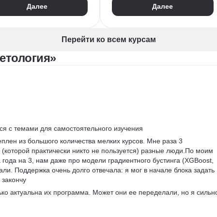
Далее
Далее
езентации
Лендинги
Дизайн баннеров
стка лендингов
UX/UI Дизайн
Брендинг
тровая графика
Miro
Notion
Перейти ко всем курсам
ндинг
Коммуникационный дизайн
етология»
Анализ целевой аудитории
Компьютерная графика
мпозиция
пьютерная графика
ся с темами для самостоятельного изучения
еплен из большого количества мелких курсов. Мне раза 3 
 (которой практически никто не пользуется) разные люди.По моим 
ода на 3, нам даже про модели градиентного бустинга (XGBoost, 
али. Поддержка очень долго отвечала: я мог в начале блока задать 
о закончу
ько актуальна их программа. Может они ее переделали, но я сильн