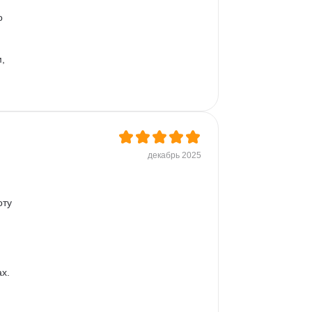
о 
, 
декабрь 2025
ту 
х. 