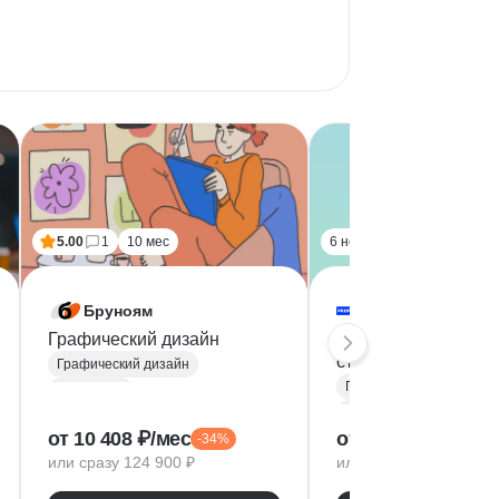
5.00
1
10 мес
6 нед
Бруноям
PROFIFUTURE
Графический дизайн
Графический дизай
старт карьеры
Графический дизайн
Графический дизайн
Айдентика
Figma
Типографика
Брендирование
от 10 408 ₽/мес
от 5 725 ₽/мес
-34%
-7
Рекламная графика
Разработка фирменного стиля
или сразу 124 900 ₽
или сразу 22 900 ₽
Дизайн баннеров
Фриланс
Бренд-дизайн
Инфографика
UX/UI Дизайн
Figma