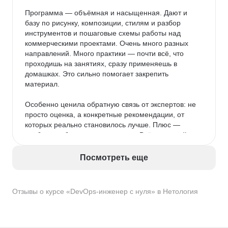
Программа — объёмная и насыщенная. Дают и 
базу по рисунку, композиции, стилям и разбор 
инструментов и пошаговые схемы работы над 
коммерческими проектами. Очень много разных 
направлений. Много практики — почти всё, что 
проходишь на занятиях, сразу применяешь в 
домашках. Это сильно помогает закрепить 
материал.

Особенно ценила обратную связь от экспертов: не 
просто оценка, а конкретные рекомендации, от 
которых реально становилось лучше. Плюс — 
удобное мобильное приложение. Всё под рукой: 
видно, что уже сдал, где задолжал, какие модули 
впереди. Да и выглядит приятно — не ломает глаз.

Посмотреть еще
После Нетологии пробовала учиться на другой 
платформе — честно, приложение у Нетологии 
Отзывы о курсе «DevOps-инженер с нуля» в Нетология
гораздо продуманнее и удобнее.

Темп обучения оказался как раз: можно совмещать 
с работой и семьёй, всё успеваешь, если не 