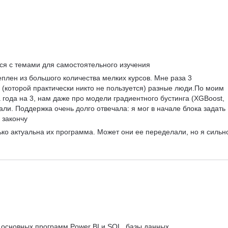
Управление людьми
Управление IT-услугами
Юнит-экономика
IDEF0
Data-driven
Бюджетирование
Управление закупками
ся с темами для самостоятельного изучения
Курсы Teamlead
еплен из большого количества мелких курсов. Мне раза 3 
 (которой практически никто не пользуется) разные люди.По моим 
Топ менеджмент
ода на 3, нам даже про модели градиентного бустинга (XGBoost, 
Ведение переговоров
али. Поддержка очень долго отвечала: я мог в начале блока задать 
Работа в команде
о закончу
Решение проблем
ько актуальна их программа. Может они ее переделали, но я сильн
 основных программ Power BI и SQL, базы данных