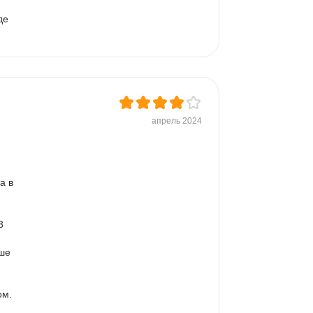
де 
апрель 2024
а в 
3 
ше 
м. 