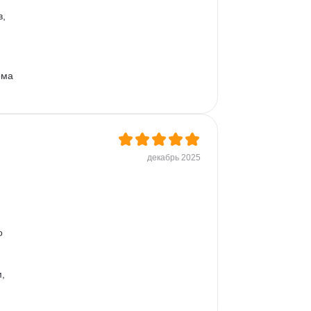
, 
ома 
декабрь 2025
о 
, 