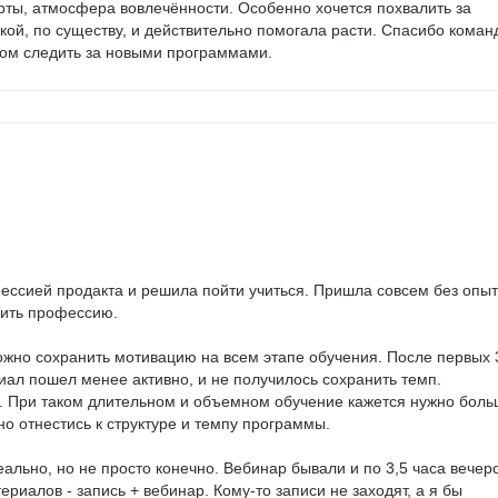
ты, атмосфера вовлечённости. Особенно хочется похвалить за 
кой, по существу, и действительно помогала расти. Спасибо коман
есом следить за новыми программами.
ессией продакта и решила пойти учиться. Пришла совсем без опыт
нить профессию.

ложно сохранить мотивацию на всем этапе обучения. После первых 
иал пошел менее активно, и не получилось сохранить темп. 
. При таком длительном и объемном обучение кажется нужно боль
о отнестись к структуре и темпу программы.

ально, но не просто конечно. Вебинар бывали и по 3,5 часа вечеро
риалов - запись + вебинар. Кому-то записи не заходят, а я бы 