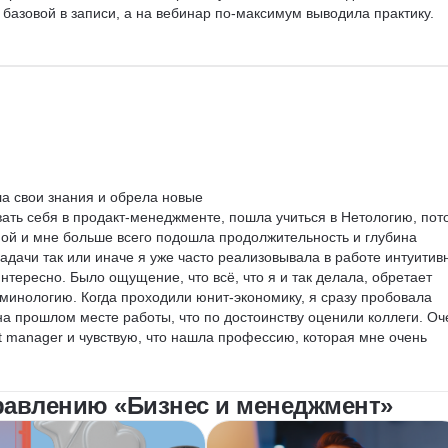
базовой в записи, а на вебинар по-максимум выводила практику.

еория много. Мне как не из IT многое было не так просто с одной
ы довольно по верхам были, например а/б тесты. Лично мне не 
сследованиях. Был упор на качественные - интервью. А про 
можно это только потому что мне именно это интересно, поэтому 
рии хорошо. А вот практики не хватало. Мне кажется, что нужно пр
ты с целыми кейсами, как дают на тестовых. Потому что только так
а свои знания и обрела новые

теории в опыт как их применять. Основные домашки были полезные
вать себя в продакт-менеджменте, пошла учиться в Нетологию, пот
ты по дипломам, на групповые работа по кейсам. Доп задания для
ой и мне больше всего подошла продолжительность и глубина 
ерки преподавателя считаю неэффективными. Не хочется делать т
адачи так или иначе я уже часто реализовывала в работе интуитив
рекомендации. Для себя лучше реально искать кейс и делать их, и 
интересно. Было ощущение, что всё, что я и так делала, обретает 
ительно на проверку. Так как без обратной связи, особенно без 
инологию. Когда проходили юнит-экономику, я сразу пробовала 
 или рассматривать сразу варианты стажировок.

на прошлом месте работы, что по достоинству оценили коллеги. Оч
t manager и чувствую, что нашла профессию, которая мне очень 
аботы, все вакансии читаю и понимаю что требуется. Понятно, что 
ования понятны, а значит программа дает стартовую базу. И просто 
та и изучать интересующее направление.

равлению «Бизнес и менеджмент»
много времени. Если отнестись к этому серьезно, а не для галочк