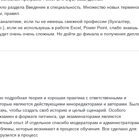
тило раздела Введение в специальность. Множество новых терминов
, правил.
в аналитике, если ты не имеешь смежной профессии (бухгалтер, 
р.), если не используешь в работе Excel, Power Point, слабо знаешь 
 будет очень очень сложным. Но дойти до финала и получения дипл
но подробная теория и хорошая практика с ответственными и 
торые являются действующими киноредакторами и авторами. Был
зяь, чтобы создать своб историю и целый сценарий. Особого 
кзамен в формате питчинга, где экзаменаторами являются 
тный опыт. И отдельное спасибо модераторам и администраторам
блемы, которые возникают в процессе обучения. Все сделано для 
грузился в процесс