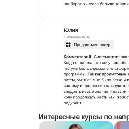
наоборот вынесла больше теории 
В целом программа полноценная, т
стороны. С другой некоторые тем
хватило чуть больше практики в и
Юлия
количественные не особо. Но воз
Пользователь
отмечаю данный момент.

Продакт-менеджер
В остальном по насыщенности тео
в программу добавлять много рабо
Комментарий:
 Систематизировал
можно переложить все знания из 
Когда я поняла, что хочу попробо
Но я бы заменила групповые рабо
что уже была знакома с платформ
самостоятельной работы без пров
программы. Так как продуктовые з
что никто не проверит и не даст 
путем, учиться мне было легко и 
может искать себе ментора дополн
систему и профессиональную терм
релевантного опыта не просто. Ну
внедрять новые знания и навыки 
хочу продолжать расти как Produc
Сейчас когда нахожусь в поиске р
подходит.
практического опыта нет, но треб
нужно продолжать набираться опы
Интересные курсы по нап
Работа над дипломом потребовала 