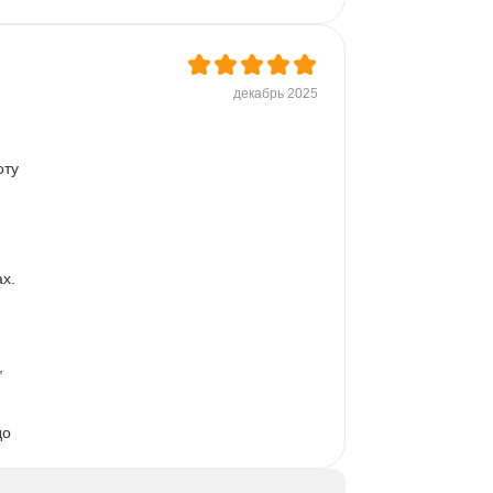
декабрь 2025
ту 
х. 
 
о 