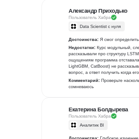
Александр Приходько
Пользователь 
Хабра
Data Scientist с нуля
Достоинства:
 Я смог определить
Недостатки:
 Курс модульный, сл
рассказывали про структуру LSTM
ощущениям программа отставала г
LightGBM, CatBoost) не рассказыв
вопрос, а ответ получить когда ег
Комментарий:
 Проверьте наскол
сомневаюсь
Екатерина Болдырева
Пользователь 
Хабра
Аналитик BI
Достоинства:
 Глубокое изучение