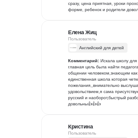
сразу, цена приятная, уроки прохо
форме, ребенок и родители довол
Елена Жиц
Пользователь
Английский для детей
Комментарий:
 Искала школу для
главная цель была найти педагога
общении человеком,знающим как о
единственная школа которая четко
пожелания,,внимательно выслушал
удовольствием,я сама присутствую
русский и наоборот,быстрый раз
довольны👍👍👍
Кристина
Пользователь