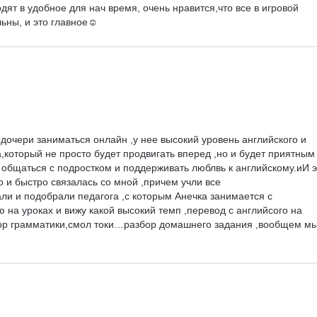
дят в удобное для нач время, очень нравится,что все в игровой 
ьны, и это главное☺️
 дочери заниматься онлайн ,у нее высокий уровень английского и 
,который не просто будет продвигать вперед ,но и будет приятным 
бщаться с подростком и поддерживать люблвь к английскому.иИ э
 и быстро связалась со мной ,причем учли все 
и и подобрали педагога ,с которым Анечка занимается с 
 на уроках и вижу какой высокий темп ,перевод с английсого на 
бор грамматики,смол токи…разбор домашнего задания ,вообщем мы