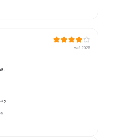
май 2025
я, 
а у 
а 