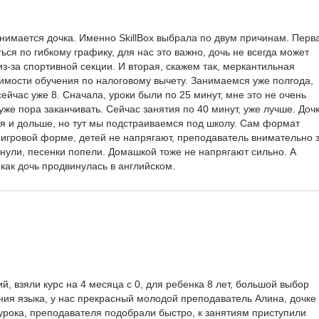
класс
анимается дочка. Именно SkillBox выбрала по двум причинам. Перва
ься по гибкому графику, для нас это важно, дочь не всегда может 
из-за спортивной секции. И вторая, скажем так, меркантильная 
оимости обучения по налоговому вычету. Занимаемся уже полгода, 
сейчас уже 8. Сначала, уроки были по 25 минут, мне это не очень 
уже пора заканчивать. Сейчас занятия по 40 минут, уже лучше. Дочк
я и дольше, но тут мы подстраиваемся под школу. Сам формат 
 игровой форме, детей не напрягают, преподаватель внимательно з
охнули, песенки попели. Домашкой тоже не напрягают сильно. А 
 как дочь продвинулась в английском.
й, взяли курс на 4 месяца с 0, для ребенка 8 лет, большой выбор 
ния языка, у нас прекрасный молодой преподаватель Алина, дочке 
 урока, преподавателя подобрали быстро, к занятиям приступили 