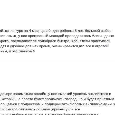
й, взяли курс на 4 месяца с 0, для ребенка 8 лет, большой выбор 
ния языка, у нас прекрасный молодой преподаватель Алина, дочке 
 урока, преподавателя подобрали быстро, к занятиям приступили 
дят в удобное для нач время, очень нравится,что все в игровой 
ьны, и это главное☺️
 дочери заниматься онлайн ,у нее высокий уровень английского и 
,который не просто будет продвигать вперед ,но и будет приятным 
бщаться с подростком и поддерживать люблвь к английскому.иИ э
 и быстро связалась со мной ,причем учли все 
и и подобрали педагога ,с которым Анечка занимается с 