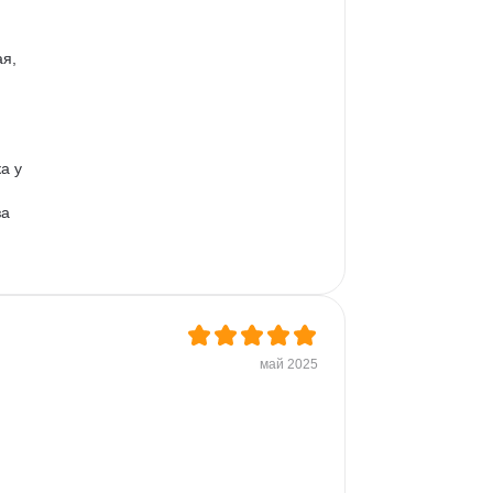
я, 
а у 
а 
май 2025