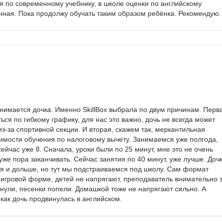
 по современному учебнику, в школе оценки по английскому 
нная. Пока продолжу обучать таким образом ребёнка. Рекомендую.
анимается дочка. Именно SkillBox выбрала по двум причинам. Перва
ься по гибкому графику, для нас это важно, дочь не всегда может 
из-за спортивной секции. И вторая, скажем так, меркантильная 
оимости обучения по налоговому вычету. Занимаемся уже полгода, 
сейчас уже 8. Сначала, уроки были по 25 минут, мне это не очень 
уже пора заканчивать. Сейчас занятия по 40 минут, уже лучше. Дочк
я и дольше, но тут мы подстраиваемся под школу. Сам формат 
 игровой форме, детей не напрягают, преподаватель внимательно з
охнули, песенки попели. Домашкой тоже не напрягают сильно. А 
 как дочь продвинулась в английском.