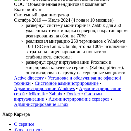
ООО "Объединенная вендинговая компания"
Екатеринбург
Системный администратор
Октябрь 2019 — Июль 2024 (4 года и 10 месяцев)
развернул систему мониторинга Zabbix для 250
удаленных точек и парка серверов, сократив время
реагирования на сбои на 70%;
реализовал миграцию 250 терминалов с Windows
10 LTSC на Linux Ubuntu, что на 100% исключило
затраты на лицензирование и повысило
стабильность системы;
развернул среду виртуализации Proxmox и
мигрировал ключевые сервисы (Zabbix, pfSense),
оптимизировав нагрузку на серверные мощности.
Active directory
•
Установка и обслуживание офисной
техники
•
Системное администрирование
•
Администрирование Windows
•
Администрирование
сетей
•
Mikrotik
•
Zabbix
•
Docker
•
Системы
виртуализации
•
Администрирование серверов
•
Администрирование Linux
Хабр Карьера
О сервисе
Услуги и цены