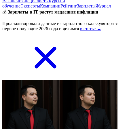
Вакансии
Специалисты
Курсы и
обучение
Эксперты
Компании
Рейтинг
Зарплаты
Журнал
💰
Зарплаты в IT растут медленнее инфляции
Проанализировали данные из зарплатного калькулятора за
первое полугодие 2026 года и делимся
в статье →