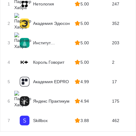
1
Нетология
5.00
247
2
Академия Эдюсон
5.00
352
3
Институт
5.00
203
профессиональных
квалификаций
4
Король Говорит
5.00
2
5
Академия EDPRO
4.99
17
6
Яндекс Практикум
4.94
175
7
Skillbox
3.88
462