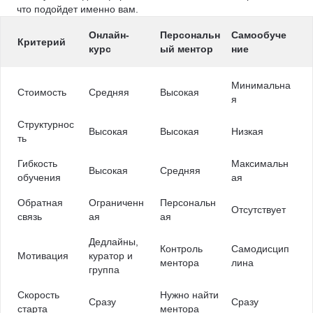
что подойдет именно вам.
Онлайн-
Персональн
Самообуче
Критерий
курс
ый ментор
ние
Минимальна
Стоимость
Средняя
Высокая
я
Структурнос
Высокая
Высокая
Низкая
ть
Гибкость
Максимальн
Высокая
Средняя
обучения
ая
Обратная
Ограниченн
Персональн
Отсутствует
связь
ая
ая
Дедлайны,
Контроль
Самодисцип
Мотивация
куратор и
ментора
лина
группа
Скорость
Нужно найти
Сразу
Сразу
старта
ментора