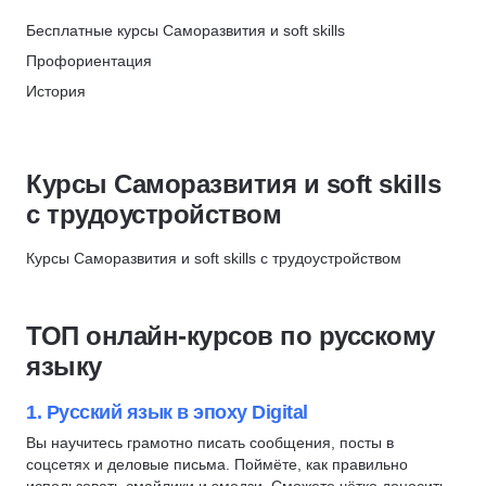
Языки
142
Тайм-менеджмент
Skillbox
Повышение квалификации
Бесплатные курсы Саморазвития и soft skills
1026
Грамотность
Скидка 5%
Профориентация
Подготовка к собеседованию
Академия Эдюсон
История
Составление резюме
Скидка 5%
Подготовка к собеседованию
Профориентация
Skypro
Soft Skills
Скидка 12%
Курсы Саморазвития и soft skills
Планирование
ЦАППКК
с трудоустройством
Слепая печать
Скидка 6%
Эмоции
Курсы Саморазвития и soft skills с трудоустройством
НЦРДО
Медиация
Скидка 6%
Философия
НИПКЭФ
ТОП онлайн-курсов по русскому
Личная мотивация
Скидка 6%
языку
Ораторское мастерство
Самооценка
1. Русский язык в эпоху Digital
Личная эффективность
Вы научитесь грамотно писать сообщения, посты в
соцсетях и деловые письма. Поймёте, как правильно
Боязнь публичных выступлений