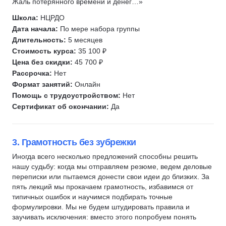
Жаль потерянного времени и денег…»
Финансовая грамотность
Школа:
НЦРДО
Лайф-коучинг
Дата начала:
По мере набора группы
Дикция
Длительность:
5 месяцев
Четкость речи
Стоимость курса:
35 100 ₽
Цена без скидки:
45 700 ₽
Рассрочка:
Нет
Формат занятий:
Онлайн
Помощь с трудоустройством:
Нет
Сертификат об окончании:
Да
3. Грамотность без зубрежки
Иногда всего несколько предложений способны решить
нашу судьбу: когда мы отправляем резюме, ведем деловые
переписки или пытаемся донести свои идеи до близких. За
пять лекций мы прокачаем грамотность, избавимся от
типичных ошибок и научимся подбирать точные
формулировки. Мы не будем штудировать правила и
заучивать исключения: вместо этого попробуем понять