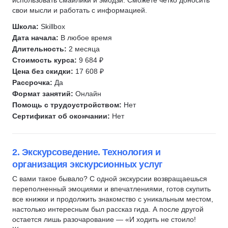
использовать смайлики и эмодзи. Сможете чётко доносить
Скорочтение
свои мысли и работать с информацией.
Мнемотехника
Школа:
Skillbox
Личностный рост
Дата начала:
В любое время
Длительность:
2 месяца
Мировая история
Стоимость курса:
9 684 ₽
Религия
Цена без скидки:
17 608 ₽
География
Рассрочка:
Да
Культура
Формат занятий:
Онлайн
Помощь с трудоустройством:
Нет
История искусств
Сертификат об окончании:
Нет
Литература
История
Work-life balance
2. Экскурсоведение. Технология и
организация экскурсионных услуг
Живопись
Винная культура
С вами такое бывало? С одной экскурсии возвращаешься
переполненный эмоциями и впечатлениями, готов скупить
Защита в чрезвычайных ситуациях
все книжки и продолжить знакомство с уникальным местом,
Теология
настолько интересным был рассказ гида. А после другой
остается лишь разочарование — «И ходить не стоило!
Дрессировка