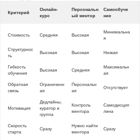
Онлайн-
Персональн
Самообуче
Критерий
курс
ый ментор
ние
Минимальна
Стоимость
Средняя
Высокая
я
Структурнос
Высокая
Высокая
Низкая
ть
Гибкость
Максимальн
Высокая
Средняя
обучения
ая
Обратная
Ограниченн
Персональн
Отсутствует
связь
ая
ая
Дедлайны,
Контроль
Самодисцип
Мотивация
куратор и
ментора
лина
группа
Скорость
Нужно найти
Сразу
Сразу
старта
ментора