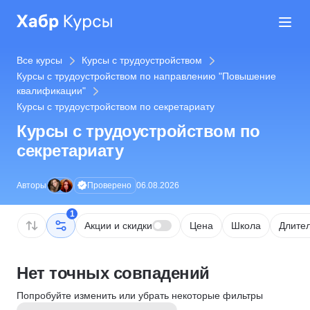
Все курсы
Курсы с трудоустройством
Курсы с трудоустройством по направлению "Повышение
квалификации"
Курсы с трудоустройством по секретариату
Курсы с трудоустройством по
секретариату
Проверено
Авторы
06.08.2026
1
Акции и скидки
Цена
Школа
Длител
Нет точных совпадений
Попробуйте изменить или убрать некоторые фильтры