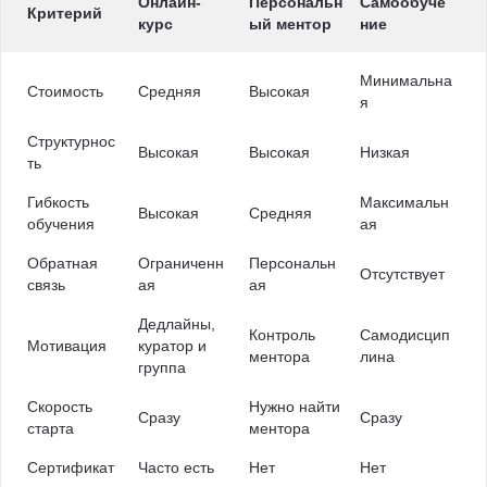
Онлайн-
Персональн
Самообуче
Критерий
курс
ый ментор
ние
Минимальна
Стоимость
Средняя
Высокая
я
Структурнос
Высокая
Высокая
Низкая
ть
Гибкость
Максимальн
Высокая
Средняя
обучения
ая
Обратная
Ограниченн
Персональн
Отсутствует
связь
ая
ая
Дедлайны,
Контроль
Самодисцип
Мотивация
куратор и
ментора
лина
группа
Скорость
Нужно найти
Сразу
Сразу
старта
ментора
Сертификат
Часто есть
Нет
Нет