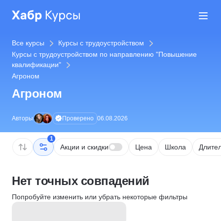
Все курсы
Курсы с трудоустройством
Курсы с трудоустройством по направлению "Повышение
квалификации"
Агроном
Агроном
Проверено
Авторы
06.08.2026
1
Акции и скидки
Цена
Школа
Длител
Нет точных совпадений
Попробуйте изменить или убрать некоторые фильтры