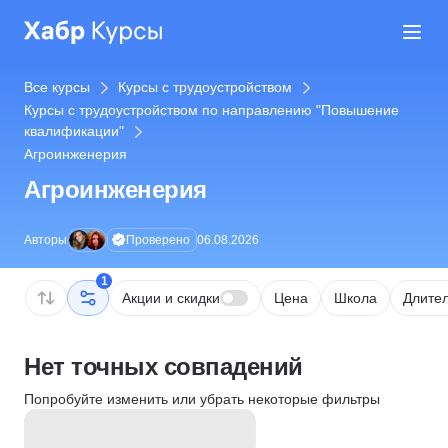
Все курсы
Курсы с трудоустройством
Курсы с трудоустройством по направлению "Повышение
квалификации"
Агроинженерия
Агроинженерия
Проверено
Авторы
06.08.2026
1
Акции и скидки
Цена
Школа
Длител
Нет точных совпадений
Попробуйте изменить или убрать некоторые фильтры