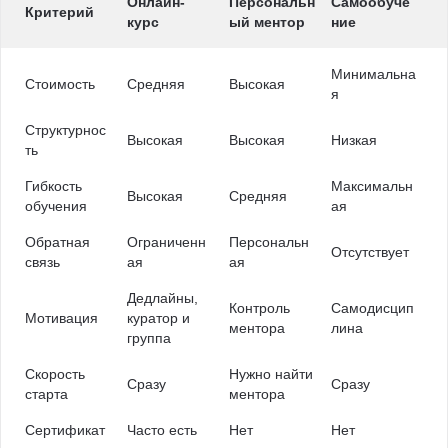
Онлайн-
Персональн
Самообуче
Критерий
курс
ый ментор
ние
Минимальна
Стоимость
Средняя
Высокая
я
Структурнос
Высокая
Высокая
Низкая
ть
Гибкость
Максимальн
Высокая
Средняя
обучения
ая
Обратная
Ограниченн
Персональн
Отсутствует
связь
ая
ая
Дедлайны,
Контроль
Самодисцип
Мотивация
куратор и
ментора
лина
группа
Скорость
Нужно найти
Сразу
Сразу
старта
ментора
Сертификат
Часто есть
Нет
Нет