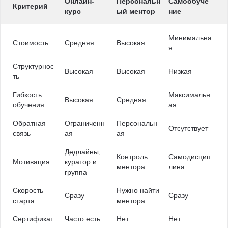
Онлайн-
Персональн
Самообуче
Критерий
курс
ый ментор
ние
Минимальна
Стоимость
Средняя
Высокая
я
Структурнос
Высокая
Высокая
Низкая
ть
Гибкость
Максимальн
Высокая
Средняя
обучения
ая
Обратная
Ограниченн
Персональн
Отсутствует
связь
ая
ая
Дедлайны,
Контроль
Самодисцип
Мотивация
куратор и
ментора
лина
группа
Скорость
Нужно найти
Сразу
Сразу
старта
ментора
Сертификат
Часто есть
Нет
Нет