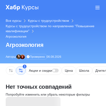
Все курсы
Курсы с трудоустройством
Курсы с трудоустройством по направлению "Повышение
квалификации"
Агроэкология
Агроэкология
Проверено
Авторы
06.08.2026
1
Акции и скидки
Цена
Школа
Длител
Нет точных совпадений
Попробуйте изменить или убрать некоторые фильтры