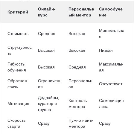
Онлайн-
Персональн
Самообуче
Критерий
курс
ый ментор
ние
Минимальна
Стоимость
Средняя
Высокая
я
Структурнос
Высокая
Высокая
Низкая
ть
Гибкость
Максимальн
Высокая
Средняя
обучения
ая
Обратная
Ограниченн
Персональн
Отсутствует
связь
ая
ая
Дедлайны,
Контроль
Самодисцип
Мотивация
куратор и
ментора
лина
группа
Скорость
Нужно найти
Сразу
Сразу
старта
ментора