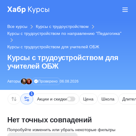
Все курсы
Курсы с трудоустройством
Курсы с трудоустройством по направлению "Педагогика"
Курсы с трудоустройством для учителей ОБЖ
Курсы с трудоустройством для
учителей ОБЖ
Проверено
Авторы
06.08.2026
1
Акции и скидки
Цена
Школа
Длител
Нет точных совпадений
Попробуйте изменить или убрать некоторые фильтры