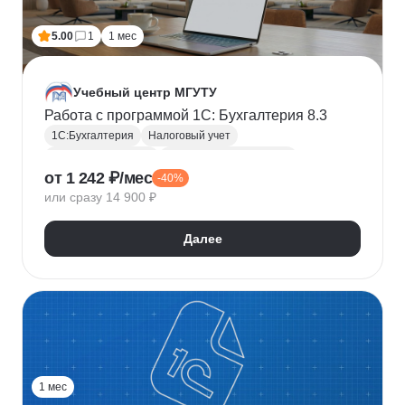
5.00
1
1 мес
Учебный центр МГУТУ
Работа с программой 1С: Бухгалтерия 8.3
1С:Бухгалтерия
Налоговый учет
Бухгалтерский учет
Администрирование 1С
от 1 242 ₽/мес
-40%
Программа 1С
Бухгалтерская отчетность
или сразу 14 900 ₽
Налоговая отчетность
Далее
1 мес