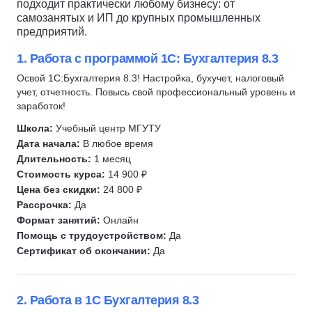
подходит практически любому бизнесу: от
1С:Бухгалтерия
самозанятых и ИП до крупных промышленных
1С:Предприятие
предприятий.
1С: Зарплата и управление персоналом
1. Работа с программой 1С: Бухгалтерия 8.3
1С:Документооборот
Освой 1С:Бухгалтерия 8.3! Настройка, бухучет, налоговый
1С:Управление торговлей
учет, отчетность. Повысь свой профессиональный уровень и
заработок!
Школа:
Учебный центр МГУТУ
Дата начала:
В любое время
Длительность:
1 месяц
Стоимость курса:
14 900 ₽
Цена без скидки:
24 800 ₽
Рассрочка:
Да
Формат занятий:
Онлайн
Помощь с трудоустройством:
Да
Сертификат об окончании:
Да
2. Работа в 1С Бухгалтерия 8.3