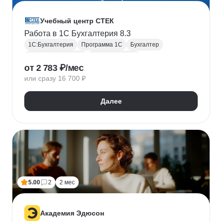
Учебный центр СТЕК
Работа в 1С Бухгалтерия 8.3
1С:Бухгалтерия
Программа 1С
Бухгалтер
Бухгалтерский учет
Налоговый учет
от 2 783 ₽/мес
Финансовый учет
Бухгалтерская отчетность
или сразу 16 700 ₽
Налоговая отчетность
Финансовая отчетность
Первичная документация
Далее
5.00
2
2 мес
Академия Эдюсон