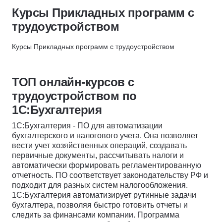
Revit
Скидка 6%
Курсы Прикладных программ с
Revit
AutoCAD
ProductStar × РБК
трудоустройством
1С:Бухгалтерия
Blender
Скидка 62%
Microsoft Excel
Cinema 4D
Курсы Прикладных программ с трудоустройством
МТИ
3ds Max
Скидка 72000 ₽
Autodesk Maya
Яндекс Практикум
ТОП онлайн-курсов с
ZBrush
Получи скидку 7%
трудоустройством по
Figma
1С:Бухгалтерия
Substance Painter
1С:Бухгалтерия - ПО для автоматизации
Business Studio
бухгалтерского и налогового учета. Она позволяет
Rhinoceros
вести учет хозяйственных операций, создавать
первичные документы, рассчитывать налоги и
Ableton
автоматически формировать регламентированную
Adobe Lightroom
отчетность. ПО соответствует законодательству РФ и
подходит для разных систем налогообложения.
Программа 1С
1С:Бухгалтерия автоматизирует рутинные задачи
Fl studio
бухгалтера, позволяя быстро готовить отчеты и
Clo 3D
следить за финансами компании. Программа