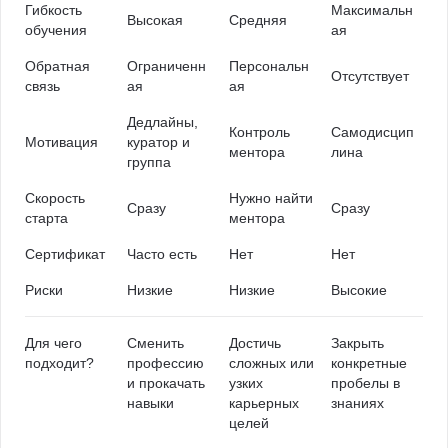
Гибкость
Максимальн
Высокая
Средняя
обучения
ая
Обратная
Ограниченн
Персональн
Отсутствует
связь
ая
ая
Дедлайны,
Контроль
Самодисцип
Мотивация
куратор и
ментора
лина
группа
Скорость
Нужно найти
Сразу
Сразу
старта
ментора
Сертификат
Часто есть
Нет
Нет
Риски
Низкие
Низкие
Высокие
Для чего
Сменить
Достичь
Закрыть
подходит?
профессию
сложных или
конкретные
и прокачать
узких
пробелы в
навыки
карьерных
знаниях
целей