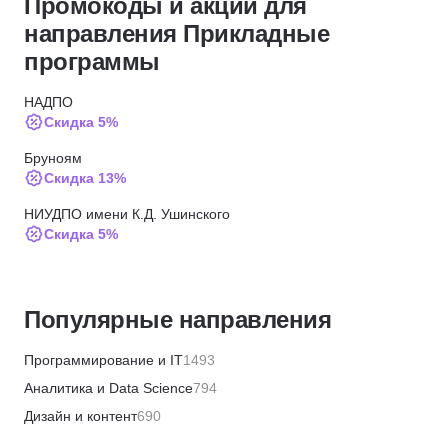
Промокоды и акции для
направления Прикладные
программы
НАДПО
Скидка 5%
Бруноям
Скидка 13%
НИУДПО имени К.Д. Ушинского
Скидка 5%
ИПО
Скидка 10%
Популярные направления
Moscow Business School
Скидка 5%
Программирование и IT
1493
МИПО
Аналитика и Data Science
794
Скидка 10%
Дизайн и контент
690
Институт профессиональных квалификаций
Бизнес и менеджмент
1359