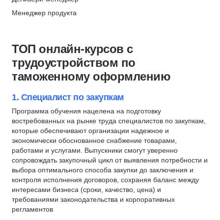
Управление командами
Гостиничный бизнес
Менеджер продукта
Merion Academy
Управление людьми
Менеджмент в сфере спорта
Продуктовая аналитика
Скидка 10%
Руководитель
Управление в строительстве
Управление командами
ТОП онлайн-курсов с
Управление удаленной командой
Государственное и муниципальное управление (ГМУ)
Agile
трудоустройством по
Финансовый директор
Менеджер в здравоохранении
Scrum
таможенному оформлению
Управление рисками
Менеджмент в образовании
Разработка продукта
Генеральный директор
Менеджмент в торговле
Юнит-экономика
1. Специалист по закупкам
Управление продажами
Scrum-мастер
Менеджер проектов
Программа обучения нацелена на подготовку
Юнит-экономика
востребованных на рынке труда специалистов по закупкам,
Управление производством
CJM
Менеджер продукта
которые обеспечивают организации надежное и
Управление закупками
KPI
экономически обоснованное снабжение товарами,
Продюсирование
Сервис и туризм
HEART
работами и услугами. Выпускники смогут уверенно
Операционный директор
сопровождать закупочный цикл от выявления потребности и
Технический директор
Методист
выбора оптимального способа закупки до заключения и
Методист
Топ менеджмент
Логистика
контроля исполнения договоров, сохраняя баланс между
интересами бизнеса (сроки, качество, цена) и
Генеральный директор
Управление в строительстве
требованиями законодательства и корпоративных
Исполнительный директор
Ресторанный бизнес
регламентов
Коммерческий директор
Гостиничный бизнес