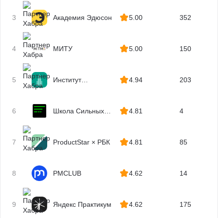
Директор по закупкам
3
Академия Эдюсон
5.00
352
Директор по производству
Управление безопасностью
4
МИТУ
5.00
150
Брокерство
Офис-менеджеры (АХО)
5
Институт
4.94
203
Таможенный декларант
профессиональных
Управление в ЖКХ
квалификаций
223-ФЗ
6
Школа Сильных
4.81
4
Программистов
44-ФЗ
Конкурентное право
7
ProductStar × РБК
4.81
85
Медицинское право
Правоохранительная деятельность
8
PMCLUB
4.62
14
Налоговое право
Ипотечный брокер
Таможенный брокер
9
Яндекс Практикум
4.62
175
Комплаенс