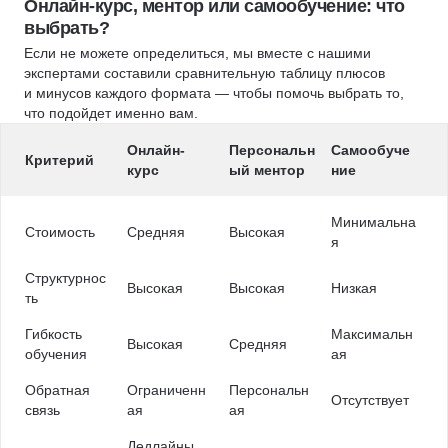
Онлайн-курс, ментор или самообучение: что
выбрать?
Если не можете определиться, мы вместе с нашими
экспертами составили сравнительную таблицу плюсов
и минусов каждого формата — чтобы помочь выбрать то,
что подойдет именно вам.
Онлайн-
Персональн
Самообуче
Критерий
курс
ый ментор
ние
Минимальна
Стоимость
Средняя
Высокая
я
Структурнос
Высокая
Высокая
Низкая
ть
Гибкость
Максимальн
Высокая
Средняя
обучения
ая
Обратная
Ограниченн
Персональн
Отсутствует
связь
ая
ая
Дедлайны,