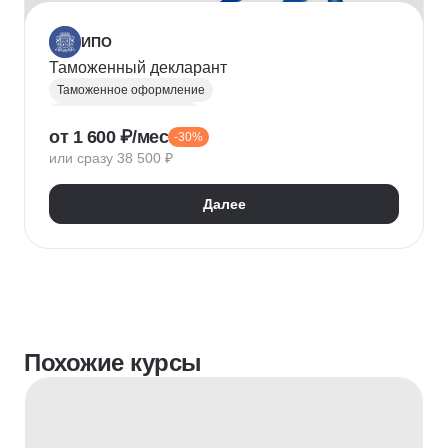
ИПО
Таможенный декларант
Таможенное оформление
Таможенный декларант
от 1 600 ₽/мес
-30%
Внешнеэкономическая деятельность (ВЭД)
или сразу 38 500 ₽
ВЭД-логистика
Далее
Похожие курсы