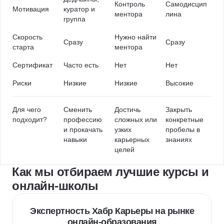
Контроль
Самодисцип
Мотивация
куратор и
ментора
лина
группа
Скорость
Нужно найти
Сразу
Сразу
старта
ментора
Сертификат
Часто есть
Нет
Нет
Риски
Низкие
Низкие
Высокие
Для чего
Сменить
Достичь
Закрыть
подходит?
профессию
сложных или
конкретные
и прокачать
узких
пробелы в
навыки
карьерных
знаниях
целей
Как мы отбираем лучшие курсы и
онлайн-школы
Экспертность Хабр Карьеры на рынке
онлайн-образования