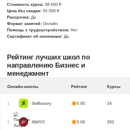
Стоимость курса:
38 500 ₽
Патентование
Цена без скидки:
55 000 ₽
Корпоративное право
Рассрочка:
Да
Формат занятий:
Онлайн
Банковское дело
Помощь с трудоустройством:
Нет
Предпринимательство
Сертификат об окончании:
Да
Противодействие коррупции
Конституционное право
Рейтинг лучших школ по
Авторское право
направлению Бизнес и
Семейное право
менеджмент
Рекламное право
Жилищное право
Онлайн-школы
Рейтинг
Курсы
Международное право
Уголовное право
1
Skillfactory
5.00
24
GR-менеджмент
Адвокат
Судопроизводство
2
АБИУС
5.00
283
Категорийный менеджмент