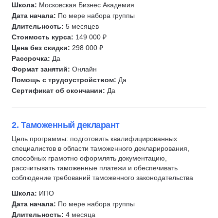
Школа:
Московская Бизнес Академия
Директор по продукту
Государственное и муниципальное управление (ГМУ)
Дата начала:
По мере набора группы
Директор по стратегическому развитию
Менеджмент в сфере спорта
Длительность:
5 месяцев
Стоимость курса:
149 000 ₽
Операционный директор
Цифровая трансформация бизнеса
Цена без скидки:
298 000 ₽
Запуск бизнеса
Рассрочка:
Да
Курсы Teamlead
Формат занятий:
Онлайн
Помощь с трудоустройством:
Да
Разработка MVP
Сертификат об окончании:
Да
Kanban
CJM
CustDev
2. Таможенный декларант
Agile
Цель программы: подготовить квалифицированных
специалистов в области таможенного декларирования,
JTBD
способных грамотно оформлять документацию,
P&L
рассчитывать таможенные платежи и обеспечивать
OKR
соблюдение требований таможенного законодательства
Цифровое право
Школа:
ИПО
Договорное право
Дата начала:
По мере набора группы
Длительность:
4 месяца
Защита интеллектуальной собственности