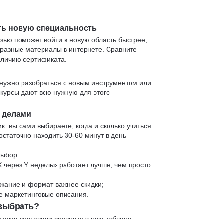
ть новую специальность
язью поможет войти в новую область быстрее,
 разные материалы в интернете. Сравните
аличию сертификата.
нужно разобраться с новым инструментом или
 курсы дают всю нужную для этого
и делами
к: вы сами выбираете, когда и сколько учиться.
статочно находить 30-60 минут в день
выбор:
X через Y недель» работает лучше, чем просто
жание и формат важнее скидки;
 не маркетинговые описания.
 выбрать?
ртами составили сравнительную таблицу