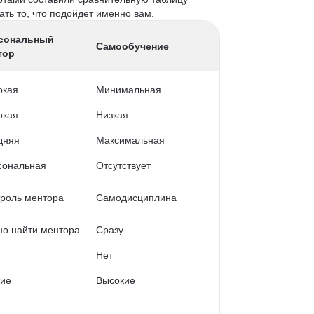
ть то, что подойдет именно вам.
сональный
Самообучение
тор
окая
Минимальная
окая
Низкая
дняя
Максимальная
сональная
Отсутствует
роль ментора
Самодисциплина
о найти ментора
Сразу
Нет
кие
Высокие