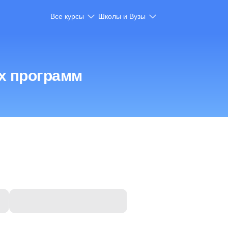
Все курсы
Школы и Вузы
х программ