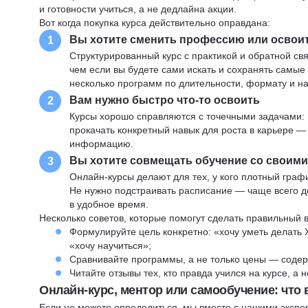
и готовности учиться, а не дедлайна акции.
Вот когда покупка курса действительно оправдана:
Вы хотите сменить профессию или освои
1
Структурированный курс с практикой и обратной св
чем если вы будете сами искать и сохранять самые
несколько программ по длительности, формату и н
Вам нужно быстро что-то освоить
2
Курсы хорошо справляются с точечными задачами: 
прокачать конкретный навык для роста в карьере —
информацию.
Вы хотите совмещать обучение со своим
3
Онлайн-курсы делают для тех, у кого плотный графи
Не нужно подстраивать расписание — чаще всего до
в удобное время.
Несколько советов, которые помогут сделать правильный 
Формулируйте цель конкретно: «хочу уметь делать 
«хочу научиться»;
Сравнивайте программы, а не только цены — содер
Читайте отзывы тех, кто правда учился на курсе, а
Онлайн-курс, ментор или самообучение: что
Если не можете определиться, мы вместе с нашими экспе