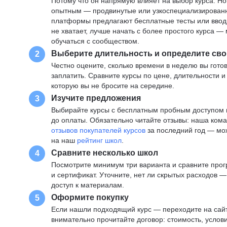
Потому что он напрямую влияет на выбор курса. Н
опытным — продвинутые или узкоспециализированны
платформы предлагают бесплатные тесты или вводны
не хватает, лучше начать с более простого курса 
обучаться с сообществом.
Выберите длительность и определите сво
2
Честно оцените, сколько времени в неделю вы готов
заплатить. Сравните курсы по цене, длительности 
которую вы не бросите на середине.
Изучите предложения
3
Выбирайте курсы с бесплатным пробным доступом и
до оплаты. Обязательно читайте отзывы: наша ком
отзывов покупателей курсов
за последний год — мо
на наш
рейтинг школ
.
Сравните несколько школ
4
Посмотрите минимум три варианта и сравните прог
и сертификат. Уточните, нет ли скрытых расходов 
доступ к материалам.
Оформите покупку
5
Если нашли подходящий курс — переходите на сай
внимательно прочитайте договор: стоимость, услови