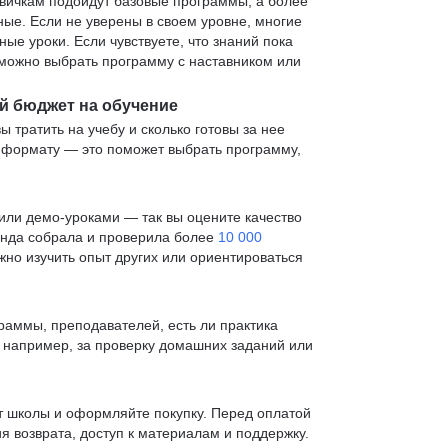
овичкам подойдут базовые программы, а более
е. Если не уверены в своем уровне, многие
е уроки. Если чувствуете, что знаний пока
— можно выбрать программу с наставником или
й бюджет на обучение
ы тратить на учебу и сколько готовы за нее
и формату — это поможет выбрать программу,
ли демо-уроками — так вы оцените качество
анда собрала и проверила более
10 000
жно изучить опыт других или ориентироваться
раммы, преподавателей, есть ли практика
— например, за проверку домашних заданий или
т школы и оформляйте покупку. Перед оплатой
я возврата, доступ к материалам и поддержку.