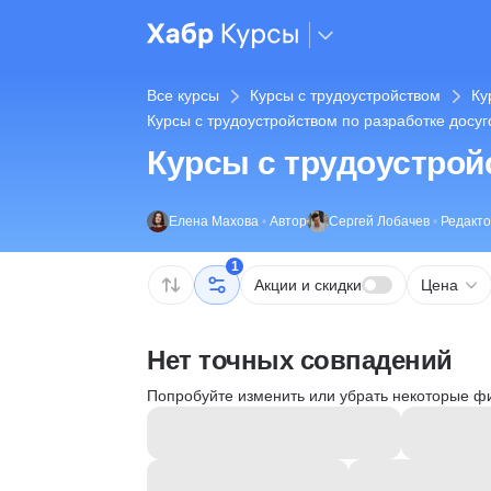
Все курсы
Курсы с трудоустройством
Ку
Курсы с трудоустройством по разработке досу
Курсы с трудоустрой
Елена Махова
•
Автор
Сергей Лобачев
•
Редакт
1
Акции и скидки
Цена
Нет точных совпадений
Попробуйте изменить или убрать некоторые ф