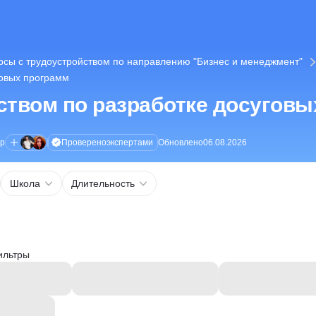
рсы с трудоустройством по направлению "Бизнес и менеджмент"
говых программ
ством по разработке досуговы
Проверено
экспертами
ор
Обновлено
06.08.2026
Школа
Длительность
ильтры