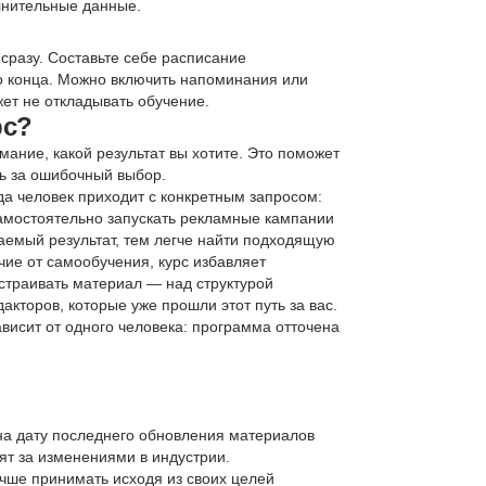
лнительные данные.
 сразу. Составьте себе расписание
до конца. Можно включить напоминания или
ет не откладывать обучение.
рс?
мание, какой результат вы хотите. Это поможет
ь за ошибочный выбор.
да человек приходит с конкретным запросом:
 самостоятельно запускать рекламные кампании
аемый результат, тем легче найти подходящую
чие от самообучения, курс избавляет
страивать материал — над структурой
кторов, которые уже прошли этот путь за вас.
зависит от одного человека: программа отточена
 на дату последнего обновления материалов
т за изменениями в индустрии.
учше принимать исходя из своих целей