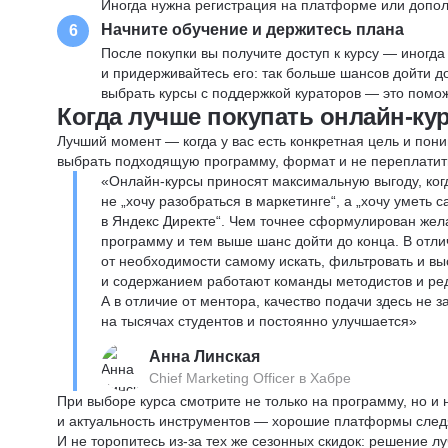
Иногда нужна регистрация на платформе или допо
Начните обучение и держитесь плана
6
После покупки вы получите доступ к курсу — иногда
и придерживайтесь его: так больше шансов дойти 
выбрать курсы с поддержкой кураторов — это помож
Когда лучше покупать онлайн-ку
Лучший момент — когда у вас есть конкретная цель и пони
выбрать подходящую программу, формат и не переплатит
«Онлайн-курсы приносят максимальную выгоду, ког
не „хочу разобраться в маркетинге“, а „хочу уметь
в Яндекс Директе“. Чем точнее сформулирован жел
программу и тем выше шанс дойти до конца. В отли
от необходимости самому искать, фильтровать и вы
и содержанием работают команды методистов и реда
А в отличие от ментора, качество подачи здесь не 
на тысячах студентов и постоянно улучшается»
Анна Линская
Chief Marketing Officer в Хабре
При выборе курса смотрите не только на программу, но и
и актуальность инструментов — хорошие платформы следя
И не торопитесь из-за тех же сезонных скидок: решение л