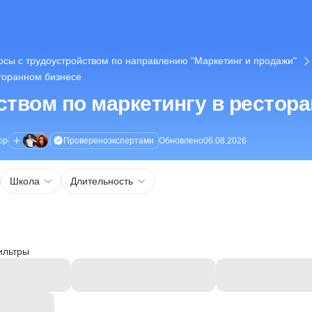
рсы с трудоустройством по направлению "Маркетинг и продажи"
сторанном бизнесе
ством по маркетингу в рестор
Проверено
экспертами
ор
Обновлено
06.08.2026
Школа
Длительность
ильтры