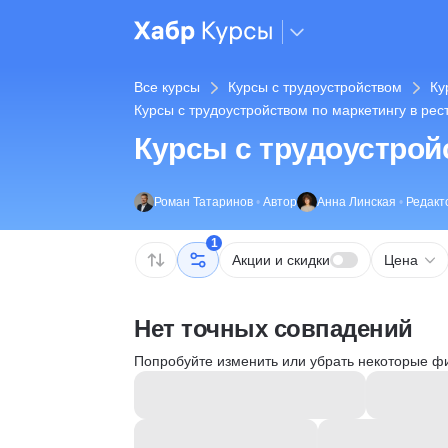
Все курсы
Курсы с трудоустройством
Ку
Курсы с трудоустройством по маркетингу в ре
Курсы с трудоустрой
Роман Татаринов
•
Автор
Анна Линская
•
Редакт
1
Акции и скидки
Цена
Нет точных совпадений
Попробуйте изменить или убрать некоторые ф