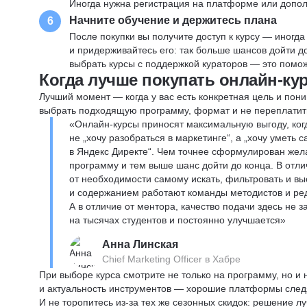
Иногда нужна регистрация на платформе или допо
Начните обучение и держитесь плана
6
После покупки вы получите доступ к курсу — иногда
и придерживайтесь его: так больше шансов дойти 
выбрать курсы с поддержкой кураторов — это помож
Когда лучше покупать онлайн-ку
Лучший момент — когда у вас есть конкретная цель и пони
выбрать подходящую программу, формат и не переплатит
«Онлайн-курсы приносят максимальную выгоду, ког
не „хочу разобраться в маркетинге“, а „хочу уметь
в Яндекс Директе“. Чем точнее сформулирован жел
программу и тем выше шанс дойти до конца. В отли
от необходимости самому искать, фильтровать и вы
и содержанием работают команды методистов и реда
А в отличие от ментора, качество подачи здесь не 
на тысячах студентов и постоянно улучшается»
Анна Линская
Chief Marketing Officer в Хабре
При выборе курса смотрите не только на программу, но и
и актуальность инструментов — хорошие платформы следя
И не торопитесь из-за тех же сезонных скидок: решение л