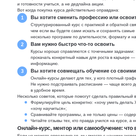
и готовности учиться, а не дедлайна акции.
Вот когда покупка курса действительно оправдана:
Вы хотите сменить профессию или освои
1
Структурированный курс с практикой и обратной св
чем если вы будете сами искать и сохранять самые
несколько программ по длительности, формату и н
Вам нужно быстро что-то освоить
2
Курсы хорошо справляются с точечными задачами: 
прокачать конкретный навык для роста в карьере —
информацию.
Вы хотите совмещать обучение со своим
3
Онлайн-курсы делают для тех, у кого плотный графи
Не нужно подстраивать расписание — чаще всего до
в удобное время.
Несколько советов, которые помогут сделать правильный 
Формулируйте цель конкретно: «хочу уметь делать 
«хочу научиться»;
Сравнивайте программы, а не только цены — содер
Читайте отзывы тех, кто правда учился на курсе, а
Онлайн-курс, ментор или самообучение: что
Если не можете определиться, мы вместе с нашими экспе