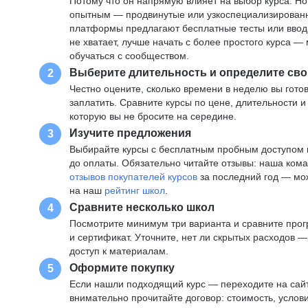
Потому что он напрямую влияет на выбор курса. Н
опытным — продвинутые или узкоспециализированны
платформы предлагают бесплатные тесты или вводны
не хватает, лучше начать с более простого курса 
обучаться с сообществом.
Выберите длительность и определите сво
2
Честно оцените, сколько времени в неделю вы готов
заплатить. Сравните курсы по цене, длительности 
которую вы не бросите на середине.
Изучите предложения
3
Выбирайте курсы с бесплатным пробным доступом и
до оплаты. Обязательно читайте отзывы: наша ком
отзывов покупателей курсов
за последний год — мо
на наш
рейтинг школ
.
Сравните несколько школ
4
Посмотрите минимум три варианта и сравните прог
и сертификат. Уточните, нет ли скрытых расходов 
доступ к материалам.
Оформите покупку
5
Если нашли подходящий курс — переходите на сай
внимательно прочитайте договор: стоимость, услови