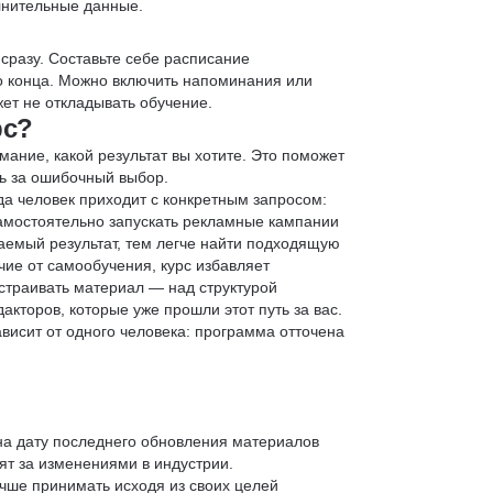
лнительные данные.
 сразу. Составьте себе расписание
до конца. Можно включить напоминания или
ет не откладывать обучение.
рс?
мание, какой результат вы хотите. Это поможет
ь за ошибочный выбор.
да человек приходит с конкретным запросом:
 самостоятельно запускать рекламные кампании
аемый результат, тем легче найти подходящую
чие от самообучения, курс избавляет
страивать материал — над структурой
кторов, которые уже прошли этот путь за вас.
зависит от одного человека: программа отточена
 на дату последнего обновления материалов
т за изменениями в индустрии.
учше принимать исходя из своих целей