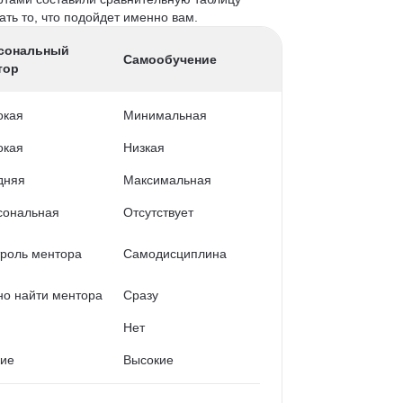
ть то, что подойдет именно вам.
сональный
Самообучение
тор
окая
Минимальная
окая
Низкая
дняя
Максимальная
сональная
Отсутствует
роль ментора
Самодисциплина
о найти ментора
Сразу
Нет
кие
Высокие