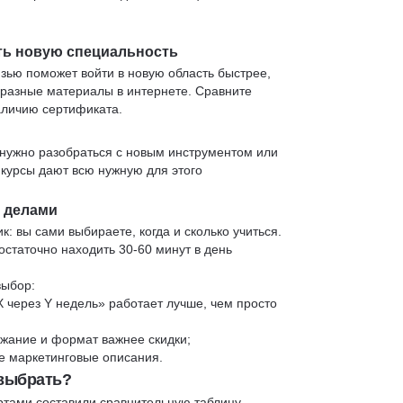
ть новую специальность
язью поможет войти в новую область быстрее,
 разные материалы в интернете. Сравните
аличию сертификата.
нужно разобраться с новым инструментом или
 курсы дают всю нужную для этого
и делами
к: вы сами выбираете, когда и сколько учиться.
статочно находить 30-60 минут в день
выбор:
X через Y недель» работает лучше, чем просто
жание и формат важнее скидки;
 не маркетинговые описания.
 выбрать?
ртами составили сравнительную таблицу