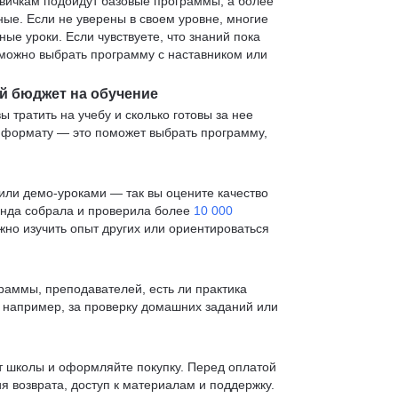
овичкам подойдут базовые программы, а более
е. Если не уверены в своем уровне, многие
е уроки. Если чувствуете, что знаний пока
— можно выбрать программу с наставником или
й бюджет на обучение
ы тратить на учебу и сколько готовы за нее
и формату — это поможет выбрать программу,
ли демо-уроками — так вы оцените качество
анда собрала и проверила более
10 000
жно изучить опыт других или ориентироваться
раммы, преподавателей, есть ли практика
— например, за проверку домашних заданий или
т школы и оформляйте покупку. Перед оплатой
я возврата, доступ к материалам и поддержку.