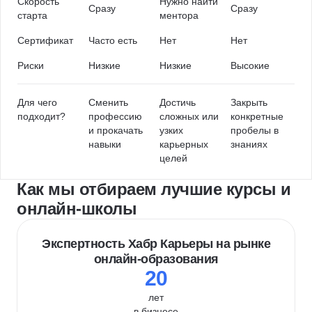
Скорость
Нужно найти
Сразу
Сразу
старта
ментора
Сертификат
Часто есть
Нет
Нет
Риски
Низкие
Низкие
Высокие
Для чего
Сменить
Достичь
Закрыть
подходит?
профессию
сложных или
конкретные
и прокачать
узких
пробелы в
навыки
карьерных
знаниях
целей
Как мы отбираем лучшие курсы и
онлайн-школы
Экспертность Хабр Карьеры на рынке
онлайн-образования
20
лет
в бизнесе