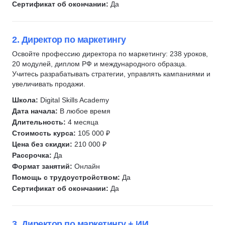
SMM-стратегия
Сертификат об окончании:
Да
SMM продвижение
Кассиры
2. Директор по маркетингу
Специалист по страхованию
Освойте профессию директора по маркетингу: 238 уроков,
Маркетинг в сфере спорта
20 модулей, диплом РФ и международного образца.
Учитесь разрабатывать стратегии, управлять кампаниями и
Яндекс Метрика
увеличивать продажи.
Яндекс Директ
Школа:
Digital Skills Academy
Яндекс.Маркет
Дата начала:
В любое время
Яндекс.Wordstat
Длительность:
4 месяца
Google реклама
Стоимость курса:
105 000 ₽
Цена без скидки:
210 000 ₽
CJM
Рассрочка:
Да
JTBD
Формат занятий:
Онлайн
Tilda
Помощь с трудоустройством:
Да
Digital маркетинг
Сертификат об окончании:
Да
Digital-стратегия
Отработка возражений
3. Директор по маркетингу + ИИ