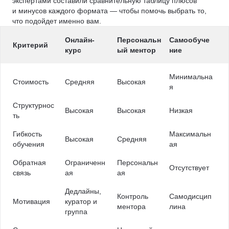
экспертами составили сравнительную таблицу плюсов
и минусов каждого формата — чтобы помочь выбрать то,
что подойдет именно вам.
Онлайн-
Персональн
Самообуче
Критерий
курс
ый ментор
ние
Минимальна
Стоимость
Средняя
Высокая
я
Структурнос
Высокая
Высокая
Низкая
ть
Гибкость
Максимальн
Высокая
Средняя
обучения
ая
Обратная
Ограниченн
Персональн
Отсутствует
связь
ая
ая
Дедлайны,
Контроль
Самодисцип
Мотивация
куратор и
ментора
лина
группа