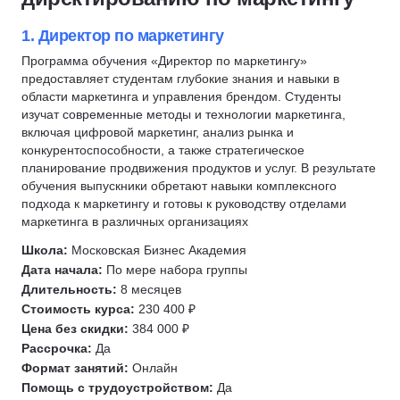
Директор по маркетингу
Менеджер маркетплейсов
Продвижение в Telegram
SMM-менеджер
1. Директор по маркетингу
Продвижение в Вконтакте
Продуктовый маркетолог
Программа обучения «Директор по маркетингу»
предоставляет студентам глубокие знания и навыки в
Контекстная реклама
Google аналитика
области маркетинга и управления брендом. Студенты
Бренд-менеджмент
Анализ рынка
изучат современные методы и технологии маркетинга,
Трафик менеджмент
Продвижение на маркетплейсах
включая цифровой маркетинг, анализ рынка и
конкурентоспособности, а также стратегическое
Стратегия продвижения
Анализ конкурентного окружения
планирование продвижения продуктов и услуг. В результате
Стратегический маркетинг
Ценообразование
обучения выпускники обретают навыки комплексного
подхода к маркетингу и готовы к руководству отделами
Контент маркетинг
Анализ целевой аудитории
маркетинга в различных организациях
Маркетинговые исследования
JTBD
Школа:
Московская Бизнес Академия
Маркетинг в ресторанном бизнесе
CJM
Дата начала:
По мере набора группы
Маркетинг для предпринимателей
Продажи
Длительность:
8 месяцев
Телефонные продажи
Стоимость курса:
230 400 ₽
Цена без скидки:
384 000 ₽
Ведение переговоров
Рассрочка:
Да
SEO-оптимизация
Формат занятий:
Онлайн
SEO-копирайтинг
Помощь с трудоустройством:
Да