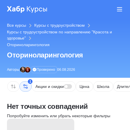
Все курсы
Курсы с трудоустройством
Курсы с трудоустройством по направлению "Красота и
здоровье"
Оториноларингология
Оториноларингология
Проверено
Авторы
06.08.2026
1
Акции и скидки
Цена
Школа
Длител
Нет точных совпадений
Попробуйте изменить или убрать некоторые фильтры