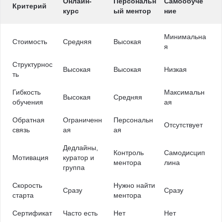
Онлайн-
Персональн
Самообуче
Критерий
курс
ый ментор
ние
Минимальна
Стоимость
Средняя
Высокая
я
Структурнос
Высокая
Высокая
Низкая
ть
Гибкость
Максимальн
Высокая
Средняя
обучения
ая
Обратная
Ограниченн
Персональн
Отсутствует
связь
ая
ая
Дедлайны,
Контроль
Самодисцип
Мотивация
куратор и
ментора
лина
группа
Скорость
Нужно найти
Сразу
Сразу
старта
ментора
Сертификат
Часто есть
Нет
Нет