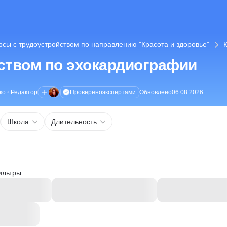
рсы с трудоустройством по направлению "Красота и здоровье"
ством по эхокардиографии
Проверено
экспертами
ко
•
Редактор
Обновлено
06.08.2026
Школа
Длительность
ильтры