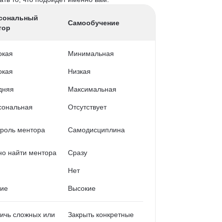
сональный
Самообучение
тор
окая
Минимальная
окая
Низкая
дняя
Максимальная
сональная
Отсутствует
роль ментора
Самодисциплина
о найти ментора
Сразу
Нет
кие
Высокие
ичь сложных или
Закрыть конкретные