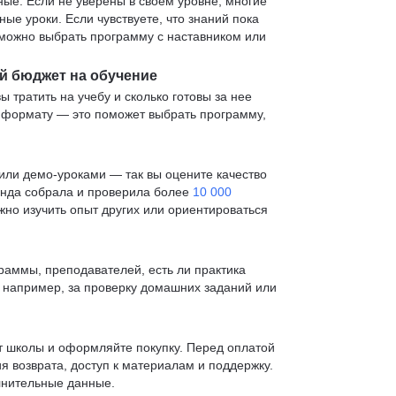
е. Если не уверены в своем уровне, многие
е уроки. Если чувствуете, что знаний пока
— можно выбрать программу с наставником или
й бюджет на обучение
ы тратить на учебу и сколько готовы за нее
и формату — это поможет выбрать программу,
ли демо-уроками — так вы оцените качество
анда собрала и проверила более
10 000
жно изучить опыт других или ориентироваться
раммы, преподавателей, есть ли практика
— например, за проверку домашних заданий или
т школы и оформляйте покупку. Перед оплатой
я возврата, доступ к материалам и поддержку.
лнительные данные.