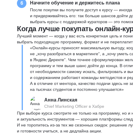
Начните обучение и держитесь плана
6
После покупки вы получите доступ к курсу — иногда
и придерживайтесь его: так больше шансов дойти 
выбрать курсы с поддержкой кураторов — это помож
Когда лучше покупать онлайн-ку
Лучший момент — когда у вас есть конкретная цель и пони
выбрать подходящую программу, формат и не переплатит
«Онлайн-курсы приносят максимальную выгоду, ког
не „хочу разобраться в маркетинге“, а „хочу уметь
в Яндекс Директе“. Чем точнее сформулирован жел
программу и тем выше шанс дойти до конца. В отли
от необходимости самому искать, фильтровать и вы
и содержанием работают команды методистов и реда
А в отличие от ментора, качество подачи здесь не 
на тысячах студентов и постоянно улучшается»
Анна Линская
Chief Marketing Officer в Хабре
При выборе курса смотрите не только на программу, но и
и актуальность инструментов — хорошие платформы следя
И не торопитесь из-за тех же сезонных скидок: решение л
и готовности учиться, а не дедлайна акции.