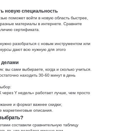
ть новую специальность
язью поможет войти в новую область быстрее,
 разные материалы в интернете. Сравните
аличию сертификата.
нужно разобраться с новым инструментом или
 курсы дают всю нужную для этого
и делами
к: вы сами выбираете, когда и сколько учиться.
статочно находить 30-60 минут в день
выбор:
X через Y недель» работает лучше, чем просто
жание и формат важнее скидки;
 не маркетинговые описания.
 выбрать?
ртами составили сравнительную таблицу
ть то, что подойдет именно вам.