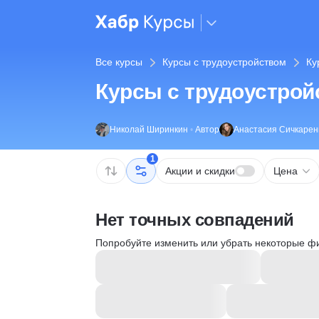
Все курсы
Курсы с трудоустройством
Ку
Курсы с трудоустрой
Николай Ширинкин
•
Автор
Анастасия Сичкарен
1
Акции и скидки
Цена
Нет точных совпадений
Попробуйте изменить или убрать некоторые ф