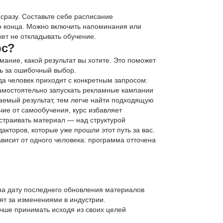
 сразу. Составьте себе расписание
до конца. Можно включить напоминания или
ет не откладывать обучение.
рс?
мание, какой результат вы хотите. Это поможет
ь за ошибочный выбор.
да человек приходит с конкретным запросом:
 самостоятельно запускать рекламные кампании
аемый результат, тем легче найти подходящую
чие от самообучения, курс избавляет
страивать материал — над структурой
кторов, которые уже прошли этот путь за вас.
зависит от одного человека: программа отточена
 на дату последнего обновления материалов
т за изменениями в индустрии.
учше принимать исходя из своих целей