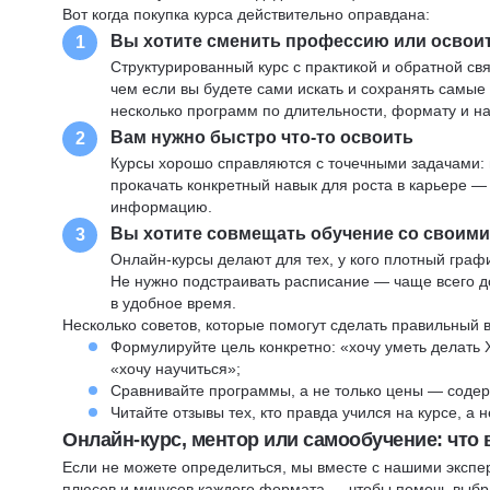
Вот когда покупка курса действительно оправдана:
Вы хотите сменить профессию или освои
1
Структурированный курс с практикой и обратной св
чем если вы будете сами искать и сохранять самые
несколько программ по длительности, формату и н
Вам нужно быстро что-то освоить
2
Курсы хорошо справляются с точечными задачами: 
прокачать конкретный навык для роста в карьере —
информацию.
Вы хотите совмещать обучение со своим
3
Онлайн-курсы делают для тех, у кого плотный графи
Не нужно подстраивать расписание — чаще всего до
в удобное время.
Несколько советов, которые помогут сделать правильный 
Формулируйте цель конкретно: «хочу уметь делать 
«хочу научиться»;
Сравнивайте программы, а не только цены — содер
Читайте отзывы тех, кто правда учился на курсе, а
Онлайн-курс, ментор или самообучение: что
Если не можете определиться, мы вместе с нашими экспе
плюсов и минусов каждого формата — чтобы помочь выбра