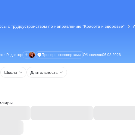
рсы с трудоустройством по направлению "Красота и здоровье"
Проверено
экспертами
ко
•
Редактор
Обновлено
06.08.2026
Школа
Длительность
ильтры