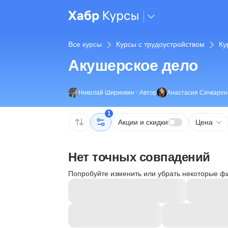
Все курсы
Курсы с трудоустройством
Ку
Акушерское дело
Николай Ширинкин
•
Автор
Анастасия Сичкарен
1
Акции и скидки
Цена
Нет точных совпадений
Попробуйте изменить или убрать некоторые ф