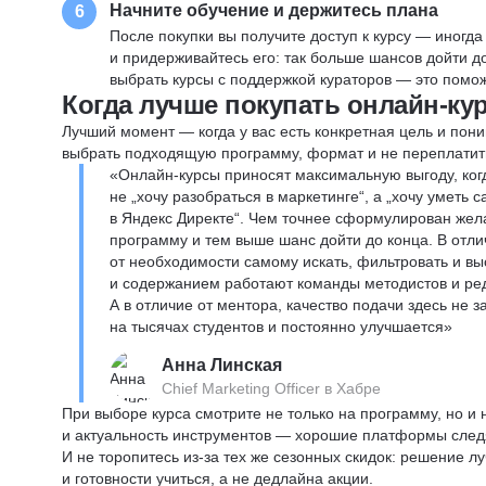
Начните обучение и держитесь плана
6
После покупки вы получите доступ к курсу — иногда
и придерживайтесь его: так больше шансов дойти 
выбрать курсы с поддержкой кураторов — это помож
Когда лучше покупать онлайн-ку
Лучший момент — когда у вас есть конкретная цель и пони
выбрать подходящую программу, формат и не переплатит
«Онлайн-курсы приносят максимальную выгоду, ког
не „хочу разобраться в маркетинге“, а „хочу уметь
в Яндекс Директе“. Чем точнее сформулирован жел
программу и тем выше шанс дойти до конца. В отли
от необходимости самому искать, фильтровать и вы
и содержанием работают команды методистов и реда
А в отличие от ментора, качество подачи здесь не 
на тысячах студентов и постоянно улучшается»
Анна Линская
Chief Marketing Officer в Хабре
При выборе курса смотрите не только на программу, но и
и актуальность инструментов — хорошие платформы следя
И не торопитесь из-за тех же сезонных скидок: решение л
и готовности учиться, а не дедлайна акции.