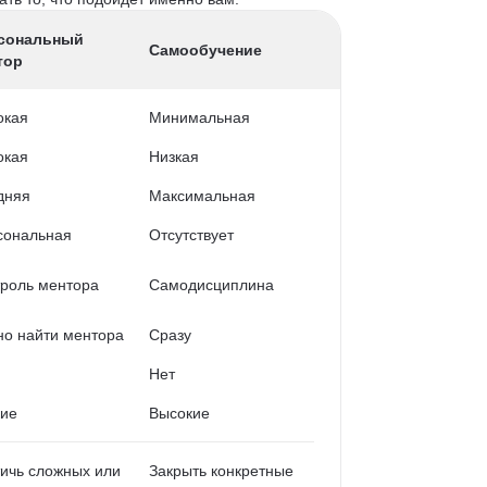
сональный
Самообучение
тор
окая
Минимальная
окая
Низкая
дняя
Максимальная
сональная
Отсутствует
роль ментора
Самодисциплина
о найти ментора
Сразу
Нет
кие
Высокие
ичь сложных или
Закрыть конкретные