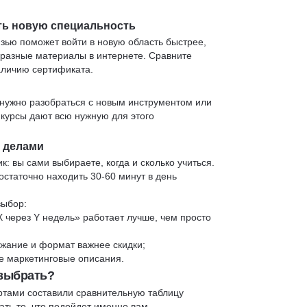
ть новую специальность
язью поможет войти в новую область быстрее,
 разные материалы в интернете. Сравните
аличию сертификата.
нужно разобраться с новым инструментом или
 курсы дают всю нужную для этого
и делами
к: вы сами выбираете, когда и сколько учиться.
статочно находить 30-60 минут в день
выбор:
X через Y недель» работает лучше, чем просто
жание и формат важнее скидки;
 не маркетинговые описания.
 выбрать?
ртами составили сравнительную таблицу
ть то, что подойдет именно вам.