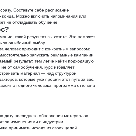
 сразу. Составьте себе расписание
до конца. Можно включить напоминания или
ет не откладывать обучение.
рс?
мание, какой результат вы хотите. Это поможет
ь за ошибочный выбор.
да человек приходит с конкретным запросом:
 самостоятельно запускать рекламные кампании
аемый результат, тем легче найти подходящую
чие от самообучения, курс избавляет
страивать материал — над структурой
кторов, которые уже прошли этот путь за вас.
зависит от одного человека: программа отточена
 на дату последнего обновления материалов
т за изменениями в индустрии.
учше принимать исходя из своих целей