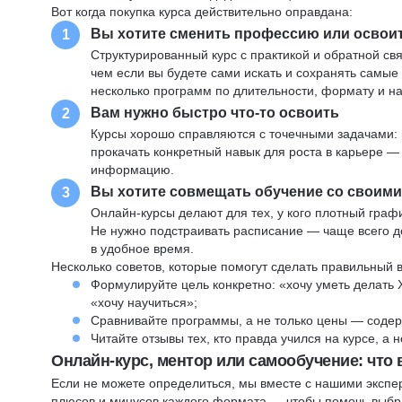
Вот когда покупка курса действительно оправдана:
Вы хотите сменить профессию или освои
1
Структурированный курс с практикой и обратной св
чем если вы будете сами искать и сохранять самые
несколько программ по длительности, формату и н
Вам нужно быстро что-то освоить
2
Курсы хорошо справляются с точечными задачами: 
прокачать конкретный навык для роста в карьере —
информацию.
Вы хотите совмещать обучение со своим
3
Онлайн-курсы делают для тех, у кого плотный графи
Не нужно подстраивать расписание — чаще всего до
в удобное время.
Несколько советов, которые помогут сделать правильный 
Формулируйте цель конкретно: «хочу уметь делать 
«хочу научиться»;
Сравнивайте программы, а не только цены — содер
Читайте отзывы тех, кто правда учился на курсе, а
Онлайн-курс, ментор или самообучение: что
Если не можете определиться, мы вместе с нашими экспе
плюсов и минусов каждого формата — чтобы помочь выбра