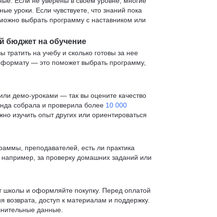
е. Если не уверены в своем уровне, многие
е уроки. Если чувствуете, что знаний пока
— можно выбрать программу с наставником или
й бюджет на обучение
ы тратить на учебу и сколько готовы за нее
и формату — это поможет выбрать программу,
ли демо-уроками — так вы оцените качество
анда собрала и проверила более
10 000
жно изучить опыт других или ориентироваться
раммы, преподавателей, есть ли практика
— например, за проверку домашних заданий или
т школы и оформляйте покупку. Перед оплатой
я возврата, доступ к материалам и поддержку.
лнительные данные.