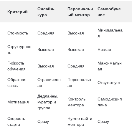
Онлайн-
Персональн
Самообуче
Критерий
курс
ый ментор
ние
Минимальна
Стоимость
Средняя
Высокая
я
Структурнос
Высокая
Высокая
Низкая
ть
Гибкость
Максимальн
Высокая
Средняя
обучения
ая
Обратная
Ограниченн
Персональн
Отсутствует
связь
ая
ая
Дедлайны,
Контроль
Самодисцип
Мотивация
куратор и
ментора
лина
группа
Скорость
Нужно найти
Сразу
Сразу
старта
ментора