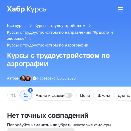
Все курсы
Курсы с трудоустройством
Курсы с трудоустройством по направлению "Красота и
здоровье"
Курсы с трудоустройством по аэрографии
Курсы с трудоустройством по
аэрографии
Проверено
Авторы
06.08.2026
1
Акции и скидки
Цена
Школа
Длител
Нет точных совпадений
Попробуйте изменить или убрать некоторые фильтры