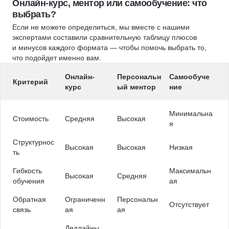
Онлайн-курс, ментор или самообучение: что
выбрать?
Если не можете определиться, мы вместе с нашими
экспертами составили сравнительную таблицу плюсов
и минусов каждого формата — чтобы помочь выбрать то,
что подойдет именно вам.
Онлайн-
Персональн
Самообуче
Критерий
курс
ый ментор
ние
Минимальна
Стоимость
Средняя
Высокая
я
Структурнос
Высокая
Высокая
Низкая
ть
Гибкость
Максимальн
Высокая
Средняя
обучения
ая
Обратная
Ограниченн
Персональн
Отсутствует
связь
ая
ая
Дедлайны,