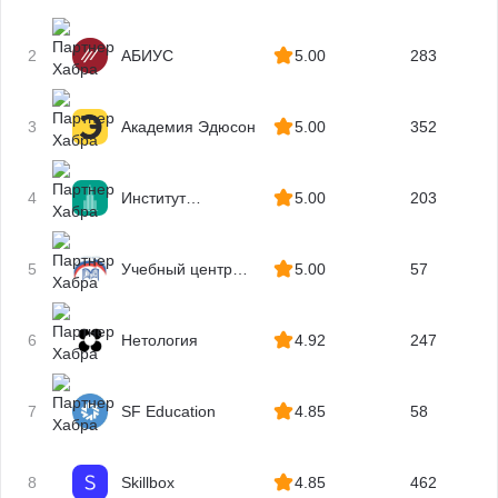
2
АБИУС
5.00
283
3
Академия Эдюсон
5.00
352
4
Институт
5.00
203
профессиональных
квалификаций
5
Учебный центр
5.00
57
МГУТУ
6
Нетология
4.92
247
7
SF Education
4.85
58
8
Skillbox
4.85
462