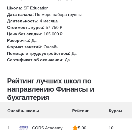
Налоговый консультант
Кредитный специалист
Школа:
SF Education
Дата начала:
По мере набора группы
Финансовый инженер
Длительность:
4 месяца
Страхование
Стоимость курса:
57 750 ₽
Перестрахование
Цена без скидки:
165 000 ₽
Рассрочка:
Да
Казначей
Формат занятий:
Онлайн
Помощь с трудоустройством:
Да
Сертификат об окончании:
Да
Рейтинг лучших школ по
направлению Финансы и
бухгалтерия
Онлайн-школы
Рейтинг
Курсы
1
CORS Academy
5.00
10