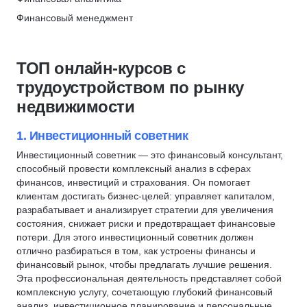
Коммерческий директор
БДР
Финансовый менеджмент
Сити Бизнес Скул - City Business School
Инвестиционная аналитика
Балансовый отчет
Финансовое планирование
Скидка 7%
Инвестирование
БДДС
Финансовое моделирование
ТОП онлайн-курсов с
Криптовалюты
Налоговый учет
Экономика
трудоустройством по рынку
Инвестиционная аналитика
Корпоративные финансы
недвижимости
Финансовый директор
Финансовый учет
Корпоративные финансы
Финансовая отчетность
1. Инвестиционный советник
Программа 1С
Экономический анализ
Инвестиционный советник — это финансовый консультант,
способный провести комплексный анализ в сферах
Аудит
Бухгалтерский учет
финансов, инвестиций и страхования. Он помогает
Юнит-экономика
МСФО
клиентам достигать бизнес-целей: управляет капиталом,
Бухгалтер-калькулятор
Бюджетирование
разрабатывает и анализирует стратегии для увеличения
состояния, снижает риски и предотвращает финансовые
Банковское дело
P&L
потери. Для этого инвестиционный советник должен
Кредитование
РСБУ
отлично разбираться в том, как устроены финансы и
финансовый рынок, чтобы предлагать лучшие решения.
Финансовая безопасность
M&A
Эта профессиональная деятельность представляет собой
Налогообложение
NPV
комплексную услугу, сочетающую глубокий финансовый
Налоговая отчетность
WACC
анализ, инвестиционное планирование и персональные