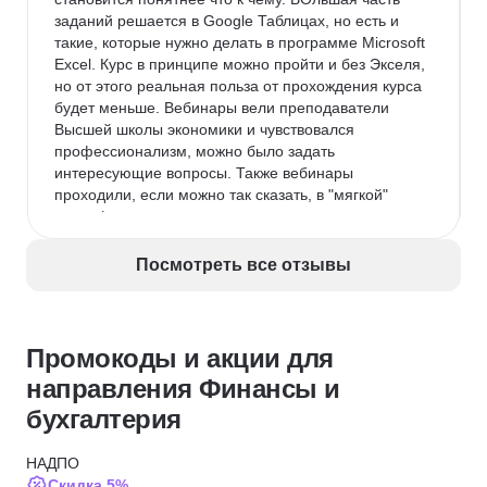
заданий решается в Google Таблицах, но есть и 
такие, которые нужно делать в программе Microsoft 
Excel. Курс в принципе можно пройти и без Экселя, 
но от этого реальная польза от прохождения курса 
будет меньше. Вебинары вели преподаватели 
Высшей школы экономики и чувствовался 
профессионализм, можно было задать 
интересующие вопросы. Также вебинары 
проходили, если можно так сказать, в "мягкой" 
атмосфере - если что-то не получалось у 
обучающихся, преподаватель подсказывал и 
чувствовалась поддержка и понимание.
Посмотреть все отзывы
Недостатки:
 Курс объясняет основные темы, 
понятия часто на простых примерах. Безусловно, 
это имеет свои плюсы и от этого сложные вещи 
Промокоды и акции для
понимаются проще и быстрее. Вместе с тем мне 
не хватало "сложных" кейсов, таких как прям в 
направления Финансы и
реальной жизни.
бухгалтерия
Комментарий:
 Для прохождения курса лучше уже 
иметь представление о финансовой отчетности и 
НАДПО
основных терминах экономики предприятия: 
Скидка 5%