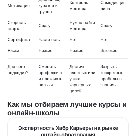
Контроль
Самодисцип
Мотивация
куратор и
ментора
лина
группа
Скорость
Нужно найти
Сразу
Сразу
старта
ментора
Сертификат
Часто есть
Нет
Нет
Риски
Низкие
Низкие
Высокие
Для чего
Сменить
Достичь
Закрыть
подходит?
профессию
сложных или
конкретные
и прокачать
узких
пробелы в
навыки
карьерных
знаниях
целей
Как мы отбираем лучшие курсы и
онлайн-школы
Экспертность Хабр Карьеры на рынке
онлайн-образования