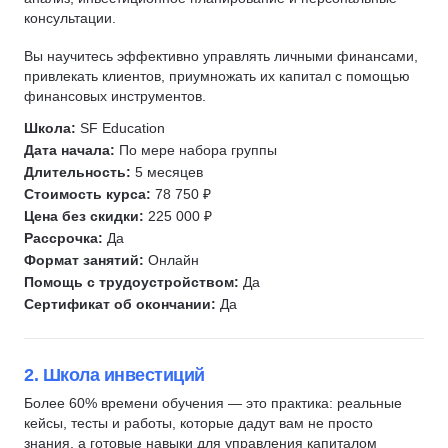
консультации.
Бухгалтерская отчетность
CAPM
Бухгалтер-ревизор
DCF
Вы научитесь эффективно управлять личными финансами,
привлекать клиентов, приумножать их капитал с помощью
Инвестирование
IRR
финансовых инструментов.
Инвестиционная привлекательность
УСН
Школа:
SF Education
Трейдинг
Руководитель планово-экономического отдела
Дата начала:
По мере набора группы
Криптовалюты
Юнит-экономика
Длительность:
5 месяцев
M&A
Управление кредитными рисками
Стоимость курса:
78 750 ₽
Цена без скидки:
225 000 ₽
Аудитор
Оценка бизнеса
Рассрочка:
Да
1С:Бухгалтерия
Казначей
Формат занятий:
Онлайн
1С: Зарплата и управление персоналом
Управление денежными потоками
Помощь с трудоустройством:
Да
Сертификат об окончании:
Да
Расчет заработной платы
Управление оборотным капиталом
Расчет рентабельности
Управление ликвидностью
Расчет себестоимости
Налогообложение
2. Школа инвестиций
Анализ финансово-хозяйственной деятельности (ФХД)
Управленческий учет
Более 60% времени обучения — это практика: реальные
Анализ ликвидности
Ценообразование
кейсы, тесты и работы, которые дадут вам не просто
знания, а готовые навыки для управления капиталом
Блокчейн
Кредитование