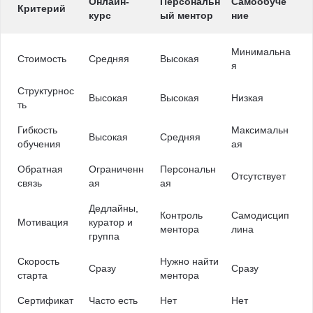
Онлайн-
Персональн
Самообуче
Критерий
курс
ый ментор
ние
Минимальна
Стоимость
Средняя
Высокая
я
Структурнос
Высокая
Высокая
Низкая
ть
Гибкость
Максимальн
Высокая
Средняя
обучения
ая
Обратная
Ограниченн
Персональн
Отсутствует
связь
ая
ая
Дедлайны,
Контроль
Самодисцип
Мотивация
куратор и
ментора
лина
группа
Скорость
Нужно найти
Сразу
Сразу
старта
ментора
Сертификат
Часто есть
Нет
Нет