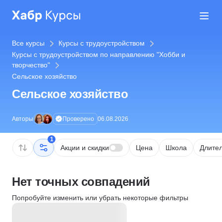
Все курсы
Курсы с трудоустройством
Курсы с трудоустройством по направлению "Хобби и
творчество"
Сельское хозяйство
Сельское хозяйство
Проверено
Авторы
06.08.2026
1
Акции и скидки
Цена
Школа
Длител
Нет точных совпадений
Попробуйте изменить или убрать некоторые фильтры