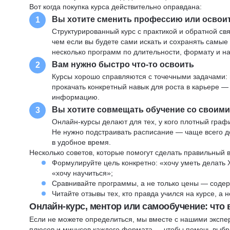
Вот когда покупка курса действительно оправдана:
Вы хотите сменить профессию или освои
1
Структурированный курс с практикой и обратной св
чем если вы будете сами искать и сохранять самые
несколько программ по длительности, формату и н
Вам нужно быстро что-то освоить
2
Курсы хорошо справляются с точечными задачами: 
прокачать конкретный навык для роста в карьере —
информацию.
Вы хотите совмещать обучение со своим
3
Онлайн-курсы делают для тех, у кого плотный графи
Не нужно подстраивать расписание — чаще всего до
в удобное время.
Несколько советов, которые помогут сделать правильный 
Формулируйте цель конкретно: «хочу уметь делать 
«хочу научиться»;
Сравнивайте программы, а не только цены — содер
Читайте отзывы тех, кто правда учился на курсе, а
Онлайн-курс, ментор или самообучение: что
Если не можете определиться, мы вместе с нашими экспе
плюсов и минусов каждого формата — чтобы помочь выбра