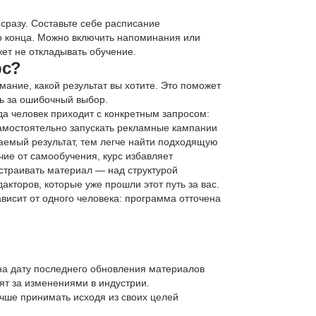
 сразу. Составьте себе расписание
до конца. Можно включить напоминания или
ет не откладывать обучение.
рс?
мание, какой результат вы хотите. Это поможет
ь за ошибочный выбор.
да человек приходит с конкретным запросом:
 самостоятельно запускать рекламные кампании
аемый результат, тем легче найти подходящую
чие от самообучения, курс избавляет
страивать материал — над структурой
кторов, которые уже прошли этот путь за вас.
зависит от одного человека: программа отточена
 на дату последнего обновления материалов
т за изменениями в индустрии.
учше принимать исходя из своих целей