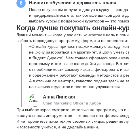
Начните обучение и держитесь плана
6
После покупки вы получите доступ к курсу — иногда
и придерживайтесь его: так больше шансов дойти 
выбрать курсы с поддержкой кураторов — это помож
Когда лучше покупать онлайн-ку
Лучший момент — когда у вас есть конкретная цель и пони
выбрать подходящую программу, формат и не переплатит
«Онлайн-курсы приносят максимальную выгоду, ког
не „хочу разобраться в маркетинге“, а „хочу уметь
в Яндекс Директе“. Чем точнее сформулирован жел
программу и тем выше шанс дойти до конца. В отли
от необходимости самому искать, фильтровать и вы
и содержанием работают команды методистов и реда
А в отличие от ментора, качество подачи здесь не 
на тысячах студентов и постоянно улучшается»
Анна Линская
Chief Marketing Officer в Хабре
При выборе курса смотрите не только на программу, но и
и актуальность инструментов — хорошие платформы следя
И не торопитесь из-за тех же сезонных скидок: решение л
и готовности учиться, а не дедлайна акции.