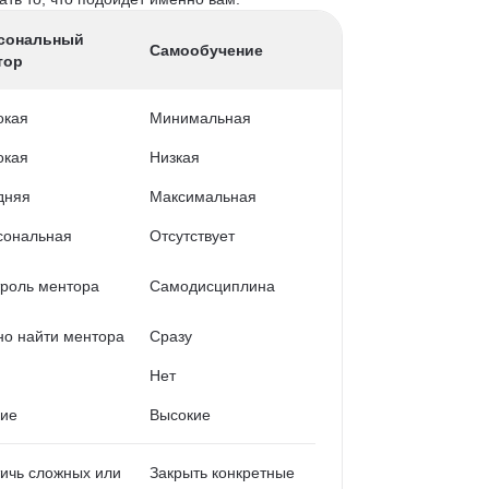
сональный
Самообучение
тор
окая
Минимальная
окая
Низкая
дняя
Максимальная
сональная
Отсутствует
роль ментора
Самодисциплина
о найти ментора
Сразу
Нет
кие
Высокие
ичь сложных или
Закрыть конкретные