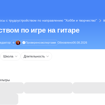
рсы с трудоустройством по направлению "Хобби и творчество"
К
твом по игре на гитаре
Проверено
экспертами
едактор
Обновлено
06.08.2026
Школа
Длительность
ильтры