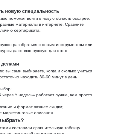
ть новую специальность
язью поможет войти в новую область быстрее,
 разные материалы в интернете. Сравните
аличию сертификата.
нужно разобраться с новым инструментом или
 курсы дают всю нужную для этого
и делами
к: вы сами выбираете, когда и сколько учиться.
статочно находить 30-60 минут в день
выбор:
X через Y недель» работает лучше, чем просто
жание и формат важнее скидки;
 не маркетинговые описания.
 выбрать?
ртами составили сравнительную таблицу
ть то, что подойдет именно вам.