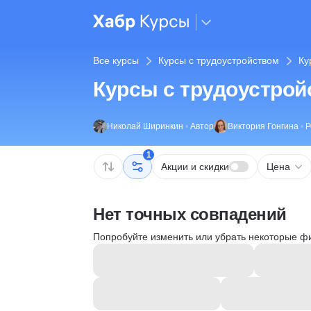
Все курсы
Курсы с трудоустройством
Ку
Курсы с трудоустройс
Николай Ширинкин
•
Автор
Виктория Гонгина
•
Р
1
Акции и скидки
Цена
Нет точных совпадений
Попробуйте изменить или убрать некоторые ф