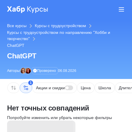
Все курсы
Курсы с трудоустройством
Курсы с трудоустройством по направлению "Хобби и
творчество"
ChatGPT
ChatGPT
Проверено
Авторы
06.08.2026
1
Акции и скидки
Цена
Школа
Длител
Нет точных совпадений
Попробуйте изменить или убрать некоторые фильтры