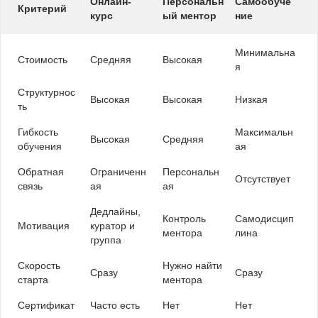
Онлайн-
Персональн
Самообуче
Критерий
курс
ый ментор
ние
Минимальна
Стоимость
Средняя
Высокая
я
Структурнос
Высокая
Высокая
Низкая
ть
Гибкость
Максимальн
Высокая
Средняя
обучения
ая
Обратная
Ограниченн
Персональн
Отсутствует
связь
ая
ая
Дедлайны,
Контроль
Самодисцип
Мотивация
куратор и
ментора
лина
группа
Скорость
Нужно найти
Сразу
Сразу
старта
ментора
Сертификат
Часто есть
Нет
Нет