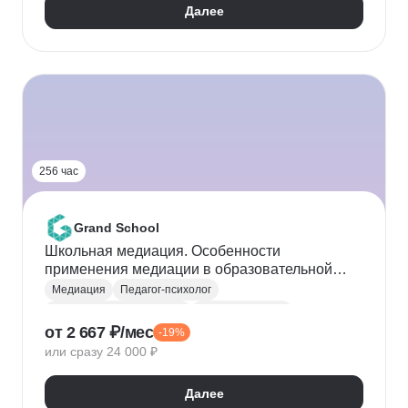
Далее
256 час
Grand School
Школьная медиация. Особенности
применения медиации в образовательной
организации
Медиация
Педагог-психолог
Психология образования
Конфликтология
от 2 667 ₽/мес
-19%
Решение конфликтов
или сразу 24 000 ₽
Далее