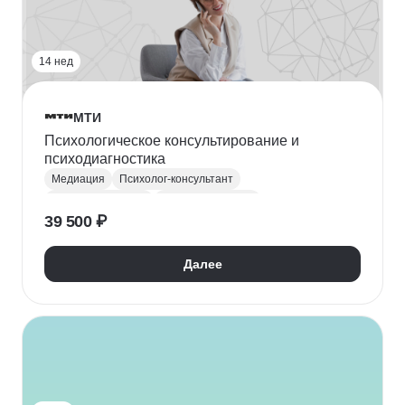
Арт-терапия
14 нед
МТИ
Психологическое консультирование и
психодиагностика
Медиация
Психолог-консультант
Психодиагностика
Психология труда
39 500 ₽
Психология управления
Решение конфликтов
Далее