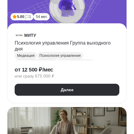
5.00
1
54 мес
МИТУ
Психология управления Группа выходного
дня
Медиация
Психология управления
Психолог-консультант
Общая психология
от 12 500 ₽/мес
Социальная психология
Конфликтология
или сразу 675 000 ₽
Психодиагностика
Психология личности
Психология общения
Психиатрия
Далее
Психотерапия