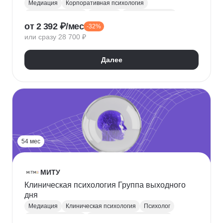
Медиация
Корпоративная психология
Бизнес-психология
Психолог
Конфликтология
от 2 392 ₽/мес
-32%
Стресс-менеджмент
Лидерство
или сразу 28 700 ₽
Командообразование
Бизнес-коучинг
Коучинг
Далее
54 мес
МИТУ
Клиническая психология Группа выходного
дня
Медиация
Клиническая психология
Психолог
Общая психология
Клинические исследования