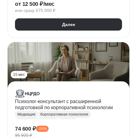
от 12 500 ₽/мес
Социальная психология
Психология личности
или сразу 675 000 ₽
Психодиагностика
Психофизиология
Конфликтология
Психиатрия
Далее
Психология общения
Психокоррекция
Специальная психология
Спортивная психология
Дифференциальная психология
15 мес
НЦРДО
Психолог-консультант с расширенной
подготовкой по корпоративной психологии
Медиация
Корпоративная психология
Психолог-консультант
Коучинг
74 600 ₽
-24%
Психодиагностика
Лидерство
Фасилитация
96 900 ₽
Конфликтология
Общая психология