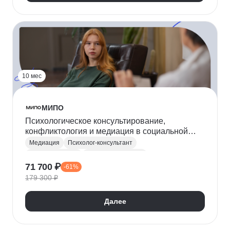
10 мес
МИПО
Психологическое консультирование,
конфликтология и медиация в социальной
сфере
Медиация
Психолог-консультант
Конфликтология
Социальная сфера
71 700 ₽
-61%
Общая психология
Социальная психология
179 300 ₽
Эмоциональный интеллект
Психология личности
Далее