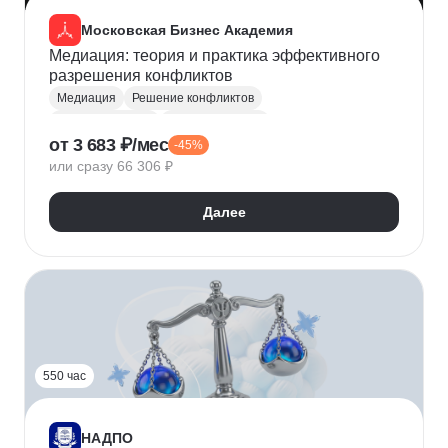
Московская Бизнес Академия
Медиация: теория и практика эффективного
разрешения конфликтов
Медиация
Решение конфликтов
Конфликтология
Юриспруденция
от 3 683 ₽/мес
-45%
Юридические аспекты бизнеса
или сразу 66 306 ₽
Юридическая психология
Этика
Межличностное общение
Гражданское право
Далее
Управление конфликтами
Трудовое законодательство
550 час
НАДПО