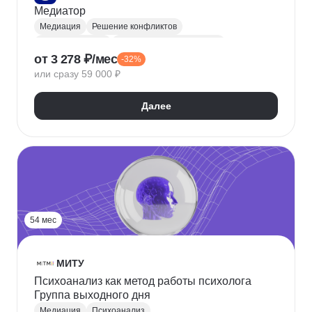
Медиатор
Медиация
Решение конфликтов
Конфликтология
Управление конфликтами
от 3 278 ₽/мес
-32%
Общая психология
или сразу 59 000 ₽
Далее
54 мес
МИТУ
Психоанализ как метод работы психолога
Группа выходного дня
Медиация
Психоанализ