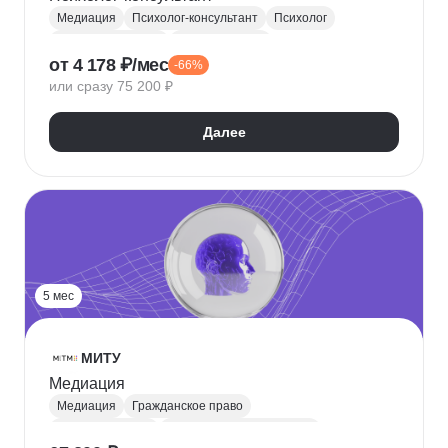
Медиация
Психолог-консультант
Психолог
Психофизиология
Девиантология
от 4 178 ₽/мес
-66%
Детская психология
Сексология
или сразу 75 200 ₽
Специальная психология
Коучинг
Далее
5 мес
МИТУ
Медиация
Медиация
Гражданское право
Юриспруденция
Юридическая психология