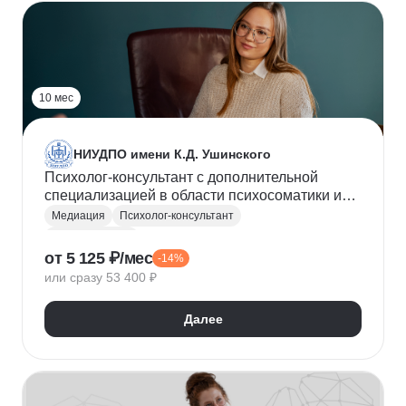
10 мес
НИУДПО имени К.Д. Ушинского
Психолог-консультант с дополнительной
специализацией в области психосоматики и
телесной психотерапии (1000ч)
Медиация
Психолог-консультант
Психосоматика
от 5 125 ₽/мес
-14%
Телесно-ориентированная терапия
или сразу 53 400 ₽
Психолог-криминалист
Общая психология
Психология личности
Далее
Дифференциальная психология
Возрастная психология
Социальная психология
Конфликтология
Клиническая психология
Семейная психология