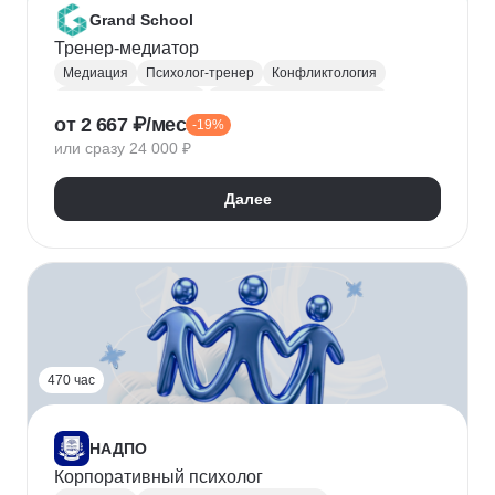
Grand School
Тренер-медиатор
Медиация
Психолог-тренер
Конфликтология
Решение конфликтов
Управление конфликтами
от 2 667 ₽/мес
-19%
или сразу 24 000 ₽
Далее
470 час
НАДПО
Корпоративный психолог