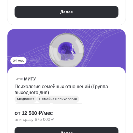
Психотерапия
Защита от манипуляций
Далее
Специальная психология
Дифференциальная психология
Девиантология
Профдиагностика
Командообразование
Возрастная психология
Социальная психология
Психология личности
54 мес
МИТУ
Психология семейных отношений (Группа
выходного дня)
Медиация
Семейная психология
Общая психология
Антропометрия
от 12 500 ₽/мес
Социальная психология
Психология личности
или сразу 675 000 ₽
Экспериментальная психология
Психодиагностика
Конфликтология