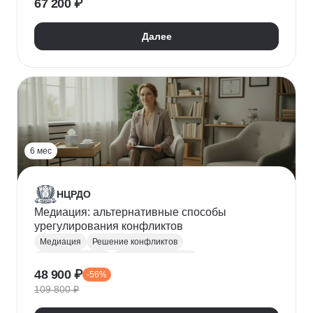
67 200 ₽
Решение конфликтов
Далее
6 мес
НЦРДО
Медиация: альтернативные способы
урегулирования конфликтов
Медиация
Решение конфликтов
Конфликтология
Общая психология
48 900 ₽
-56%
Корпоративная психология
109 800 ₽
Управление конфликтами
Профдиагностика
Психология личности