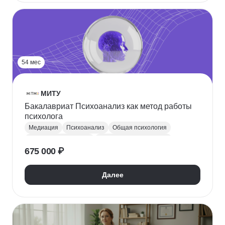
Возрастная психология
Социальная психология
Психология личности
54 мес
МИТУ
Бакалавриат Психоанализ как метод работы
психолога
Медиация
Психоанализ
Общая психология
Психология личности
Социальная психология
675 000 ₽
Экспериментальная психология
Психодиагностика
Психиатрия
Далее
Психокоррекция
Специальная психология
Спортивная психология
Дифференциальная психология
Корпоративная психология
Супервизия в психологии