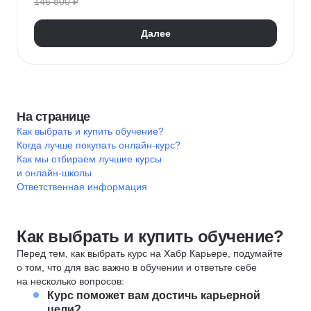
146 800 ₽
Психотерапия
Корпоративная психология
Экстремальная психология
Далее
Специальная психология
Психофизиология
Дифференциальная психология
Девиантология
Профдиагностика
Возрастная психология
Социальная психология
Психология личности
На странице
Как выбрать и купить обучение?
Когда лучше покупать онлайн-курс?
Как мы отбираем лучшие курсы
и онлайн-школы
Ответственная информация
Как выбрать и купить обучение?
Перед тем, как выбрать курс на Хабр Карьере, подумайте
о том, что для вас важно в обучении и ответьте себе
на несколько вопросов:
Курс поможет вам достичь карьерной
цели?