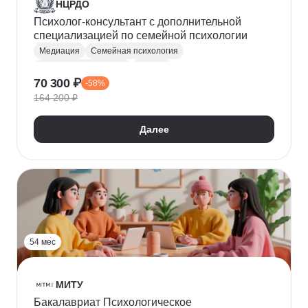
НЦРДО
Психолог-консультант с дополнительной
специализацией по семейной психологии
Медиация
Семейная психология
Психолог-консультант
Коучинг
70 300 ₽
-58%
Психология отношений
Детская психология
164 200 ₽
Клиническая психология
Психодиагностика
Конфликтология
Общая психология
Далее
Психотерапия
Сексуальная супружеская терапия
Специальная психология
Девиантология
Возрастная психология
Социальная психология
Психология личности
54 мес
МИТУ
Бакалавриат Психологическое