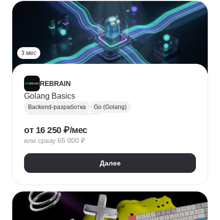
3 мес
REBRAIN
Golang Basics
Backend-разработка
Go (Golang)
Модульное тестирование
от 16 250 ₽/мес
Параллельное программирование
или сразу 65 000 ₽
Далее