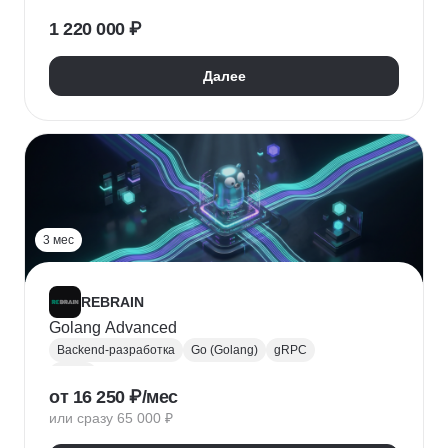
Java
Rust
Разработка
Веб-разработка
1 220 000 ₽
Далее
3 мес
REBRAIN
Golang Advanced
Backend-разработка
Go (Golang)
gRPC
REST
от 16 250 ₽/мес
или сразу 65 000 ₽