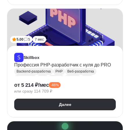
5.00
5
7 мес
Skillbox
Профессия PHP-разработчик с нуля до PRO
Backend-разработка
PHP
Веб-разработка
HTML/CSS
SQL
MySQL
Laravel
ООП
от 5 214 ₽/мес
-46%
Blade
Базы данных
HTTP
REST
Eloquent
или сразу 114 709 ₽
REST API
Далее