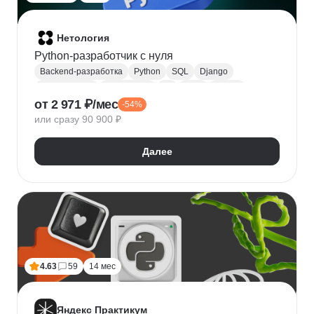
Нетология
Python-разработчик с нуля
Backend-разработка
Python
SQL
Django
Базы данных
PostgreSQL
Git
ООП
GitHub
от 2 971 ₽/мес
-54%
или сразу 90 900 ₽
Далее
4.63
59
14 мес
Яндекс Практикум