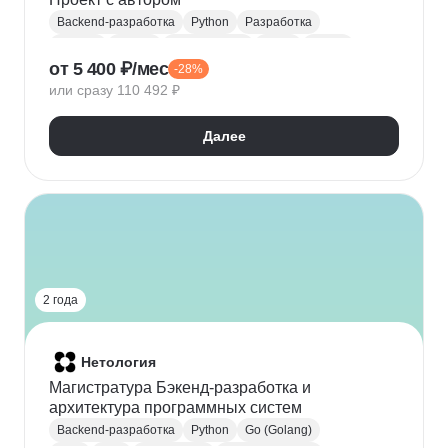
Backend-разработка
Python
Разработка
FastAPI
CI / CD
Базы данных
Redis
Celery
от 5 400 ₽/мес
-28%
SQL
SQLAlchemy
Pydantic
CRUD
или сразу 110 492 ₽
Далее
2 года
Нетология
Магистратура Бэкенд-разработка и
архитектура программных систем
Backend-разработка
Python
Go (Golang)