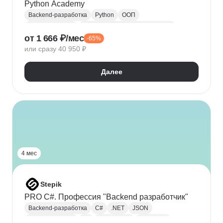
Python Academy
Backend-разработка
Python
ООП
Веб-разработка
Алгоритмы и структуры данных
от 1 666 ₽/мес
-65%
Разработка
Визуализация
или сразу 40 950 ₽
Далее
4 мес
Stepik
PRO C#. Профессия "Backend разработчик"
Backend-разработка
C#
.NET
JSON
Веб-разработка
Git
Разработка
.NET Core