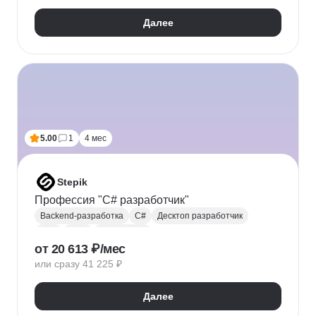
SQLAlchemy
SQL
Flask
Django
REST API
Далее
FastAPI
Asyncio
Асинхронное программирование
Администрирование Linux
TCP
Docker
Redis
RabbitMQ
Apache Kafka
5.00
1
4 мес
Stepik
Профессия "C# разработчик"
Backend-разработка
C#
Десктоп разработчик
Linq
ООП
Разработка
от 20 613 ₽/мес
или сразу 41 225 ₽
Далее