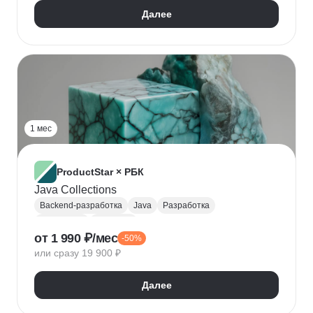
Нейронные сети
ИИ-агенты
Далее
Создание контента
1 мес
ProductStar × РБК
Java Collections
Backend-разработка
Java
Разработка
Intellij IDEA
Java core
от 1 990 ₽/мес
-50%
или сразу 19 900 ₽
Далее