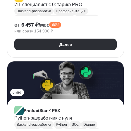
ИТ-специалист с 0: тариф PRO
Backend-разработка
Профориентация
Разработка
Аналитика данных
Веб-дизайн
от 6 457 ₽/мес
-60%
Frontend-разработка
Data Science
или сразу 154 990 ₽
Тестирование
Менеджер проектов
Далее
6 мес
ProductStar × РБК
Python-разработчик с нуля
Backend-разработка
Python
SQL
Django