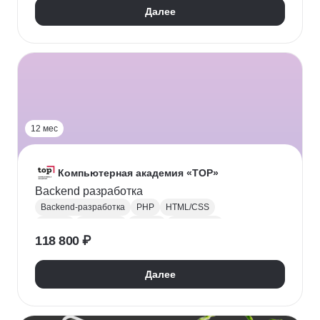
Далее
12 мес
Компьютерная академия «TOP»
Backend разработка
Backend-разработка
PHP
HTML/CSS
MySQL
JavaScript
JQuery
CodeIgniter
118 800 ₽
Laravel
Далее