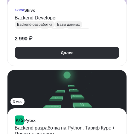
Skivo
Backend Developer
Backend-разработка
Базы данных
Разработка
API
Python
PostgreSQL
2 990 ₽
Docker
REST API
Далее
3 мес
Pytex
Backend разработка на Python. Тариф Курс +
Проект с автором