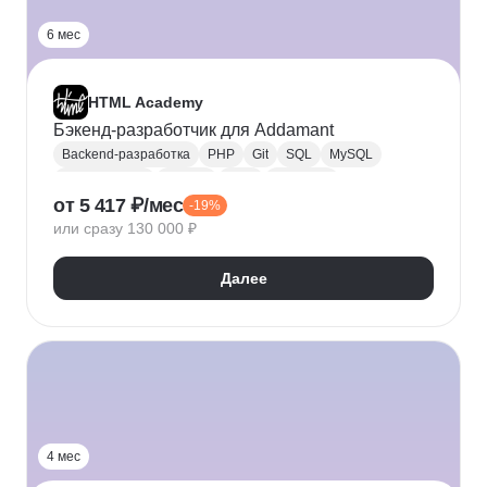
6 мес
HTML Academy
Бэкенд-разработчик для Addamant
Backend-разработка
PHP
Git
SQL
MySQL
Yii Framework
Laravel
ООП
REST API
от 5 417 ₽/мес
-19%
Разработка
или сразу 130 000 ₽
Далее
4 мес