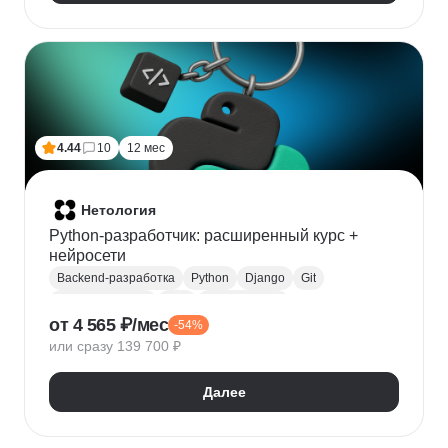
4.44
10
12 мес
Нетология
Python-разработчик: расширенный курс +
нейросети
Backend-разработка
Python
Django
Git
Веб-разработка
SQL
Базы данных
от 4 565 ₽/мес
-54%
PostgreSQL
Flask
Разработка
ООП
или сразу 139 700 ₽
FastAPI
GitHub
Нейронные сети
Далее