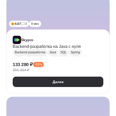
4.67
3
9 мес
Skypro
Backend-разработка на Java с нуля
Backend-разработка
Java
SQL
Spring
REST
Базы данных
Разработка
ООП
D
133 280 ₽
-63%
Hibernate
Junit
Mockito
Spring Boot
356 364 ₽
Spring Security
Далее