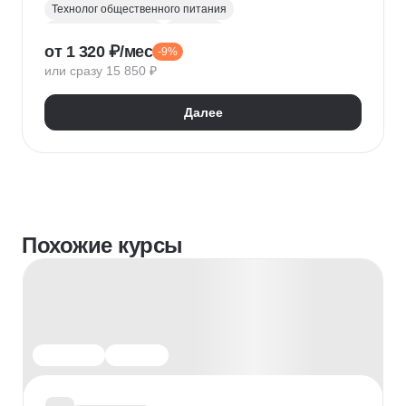
Технолог общественного питания
Рабочие профессии
Технолог
от 1 320 ₽/мес
-9%
Разработка меню
или сразу 15 850 ₽
Далее
Похожие курсы