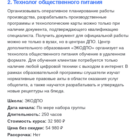
2. Технолог общественного питания
Электромонтер
Организовывать оперативное планирование работы
Социальная сфера
производства, разрабатывать производственные
Прораб
программы и технологические карты можно только при
наличии документа, подтверждающего квалификацию
Официант
специалиста. Получить документ для официальной работы
Закройщик
можно не только в вузах, но в центрах ДПО. Центр
дополнительного образования «ЭКОДПО» организует на
Шиномонтаж
технолога общественного питания обучение в удаленном
Агропромышленный комплекс (АПК)
формате. Для обучения клиентам потребуется только
Парламентская деятельность
наличие любой цифровой техники с выходом в интернет. В
рамках образовательной программы слушатели изучат
Избирательный процесс
нормативные правовые акты в области оказания услуг
Инженерные системы
общепита, а также научатся разрабатывать и утверждать
новые рецептуры на блюда.
Водоснабжение
Геодезия
Школа:
ЭКОДПО
Дата начала:
По мере набора группы
Картография
Длительность:
250 часов
Маркшейдерское дело
Стоимость курса:
32 980 ₽
Геология
Цена без скидки:
54 980 ₽
Рассрочка:
Нет
Недропользование