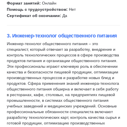
Формат занятий:
Онлайн
Добыча полезных ископаемых
Помощь с трудоустройством:
Нет
Горное дело
Сертификат об окончании:
Да
Отделочные работы
Капитальный ремонт
3. Инженер-технолог общественного питания
Ихтиология
Инженер-технолог общественного питания – это
Рыболовство
специалист, который отвечает за разработку, внедрение и
Сельское хозяйство
контроль технологических процессов в сфере производства
Растениеводство
продуктов питания и организации общественного питания.
Эти профессионалы играют ключевую роль в обеспечении
Птицеводство
качества и безопасности пищевой продукции, оптимизации
Животноводство
производственных процессов и разработке новых блюд и
продуктов. Сфера применения знаний инженера-технолога
Гражданская оборона
общественного питания обширна и включает в себя работу
Защита в чрезвычайных ситуациях
в ресторанах, кафе, столовых, на предприятиях пищевой
промышленности, в системах общественного питания
учебных заведений и медицинских учреждений. Основные
профессиональные обязанности специалиста включают
разработку технологических карт, контроль качества сырья и
готовой продукции, оптимизацию производственных