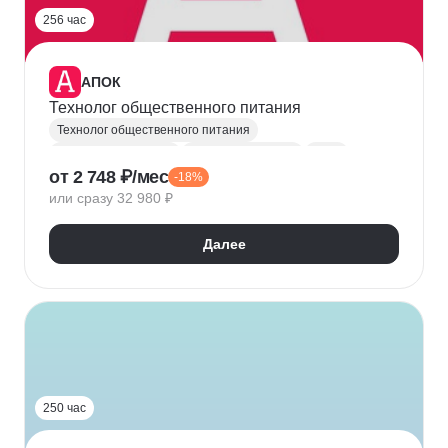
256 час
АПОК
Технолог общественного питания
Технолог общественного питания
Рабочие профессии
Контроль качества
Хлеб
от 2 748 ₽/мес
-18%
Управление производством
Сертификация
или сразу 32 980 ₽
Разработка рецептов
Далее
250 час