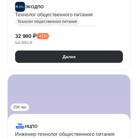
ЭКОДПО
Технолог общественного питания
Технолог общественного питания
Рабочие профессии
Разработка рецептов
32 980 ₽
-41%
Разработка меню
Метрология
54 980 ₽
Далее
256 час
НЦПО
Инженер-технолог общественного питания