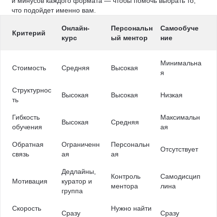
и минусов каждого формата — чтобы помочь выбрать то,
что подойдет именно вам.
Онлайн-
Персональн
Самообуче
Критерий
курс
ый ментор
ние
Минимальна
Стоимость
Средняя
Высокая
я
Структурнос
Высокая
Высокая
Низкая
ть
Гибкость
Максимальн
Высокая
Средняя
обучения
ая
Обратная
Ограниченн
Персональн
Отсутствует
связь
ая
ая
Дедлайны,
Контроль
Самодисцип
Мотивация
куратор и
ментора
лина
группа
Скорость
Нужно найти
Сразу
Сразу