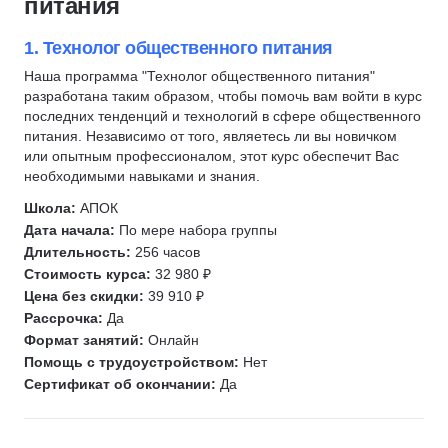
питания
Кинолог
Технолог швейного производства
Архивное дело
Социальная работа
1. Технолог общественного питания
Администратор салона красоты
Антитеррористическая защита
Наша программа "Технолог общественного питания"
разработана таким образом, чтобы помочь вам войти в курс
Администратор спортивной организации
Товароведение
последних тенденций и технологий в сфере общественного
Гостиничный бизнес
Столярное дело
питания. Независимо от того, являетесь ли вы новичком
Административно-хозяйственная деятельность (АХД)
или опытным профессионалом, этот курс обеспечит Вас
Сестринское дело
необходимыми навыками и знания.
Управление поставками
Холодильное оборудование
Школа:
АПОК
Управление безопасностью
Кадастровая деятельность
Дата начала:
По мере набора группы
Водитель погрузчика
Длительность:
256 часов
Портной
Стоимость курса:
32 980 ₽
Цена без скидки:
39 910 ₽
Полиграфолог
Рассрочка:
Да
Сантехник
Формат занятий:
Онлайн
Электромеханик по лифтам
Помощь с трудоустройством:
Нет
Слаботочные системы
Сертификат об окончании:
Да
Крановщик
ДОПОГ (ADR)