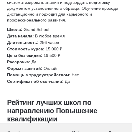
систематизировать знания и подтвердить подготовку
Электромеханик по лифтам
документом установленного образца. Обучение проходит
дистанционно и подходит для карьерного и
Слаботочные системы
профессионального развития.
Крановщик
Школа:
Grand School
ДОПОГ (ADR)
Дата начала:
В любое время
Электромонтер
Длительность:
256 часов
Социальная сфера
Стоимость курса:
15 000 ₽
Цена без скидки:
19 500 ₽
Прораб
Рассрочка:
Да
Официант
Формат занятий:
Онлайн
Закройщик
Помощь с трудоустройством:
Нет
Шиномонтаж
Сертификат об окончании:
Да
Агропромышленный комплекс (АПК)
Парламентская деятельность
Рейтинг лучших школ по
Избирательный процесс
направлению Повышение
Инженерные системы
квалификации
Водоснабжение
Геодезия