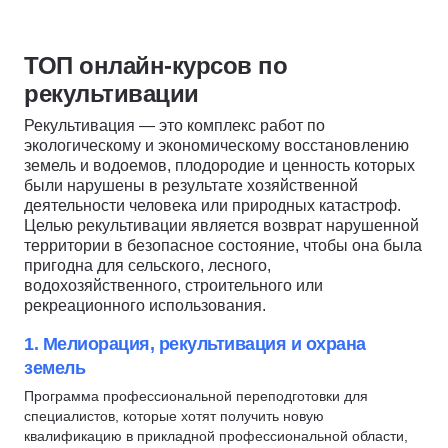
Риелтор
Эксплуатация зданий и сооружений
Управление в строительстве
Пожарная безопасность
ТОП онлайн-курсов по
Государственное и муниципальное управление (ГМУ)
Техносферная безопасность
рекультивации
Транспортная логистика
Рабочие профессии
Рекультивация — это комплекс работ по
Кинолог
Технолог швейного производства
экологическому и экономическому восстановлению
Архивное дело
Социальная работа
земель и водоемов, плодородие и ценность которых
были нарушены в результате хозяйственной
Администратор салона красоты
Антитеррористическая защита
деятельности человека или природных катастроф.
Администратор спортивной организации
Товароведение
Целью рекультивации является возврат нарушенной
Гостиничный бизнес
территории в безопасное состояние, чтобы она была
Столярное дело
пригодна для сельского, лесного,
Административно-хозяйственная деятельность (АХД)
Сестринское дело
водохозяйственного, строительного или
Управление поставками
Холодильное оборудование
рекреационного использования.
Управление безопасностью
Кадастровая деятельность
1. Мелиорация, рекультивация и охрана
Водитель погрузчика
земель
Портной
Программа профессиональной переподготовки для
Полиграфолог
специалистов, которые хотят получить новую
квалификацию в прикладной профессиональной области,
Сантехник