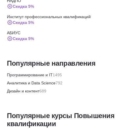
НАДПО
Скидка 5%
Институт профессиональных квалификаций
Скидка 5%
АБИУС
Скидка 5%
ЦАППКК
Скидка 6%
Популярные направления
НЦРДО
Скидка 6%
Программирование и IT
1495
НИПКЭФ
Аналитика и Data Science
792
Скидка 6%
Дизайн и контент
689
МТИ
Бизнес и менеджмент
1355
Скидка 72000 ₽
Маркетинг и продажи
446
ИПО
Популярные курсы Повышения
Финансы и бухгалтерия
656
Скидки до 20%
квалификации
HR и рекрутинг
328