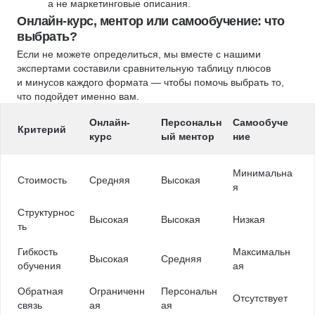
а не маркетинговые описания.
Онлайн-курс, ментор или самообучение: что
выбрать?
Если не можете определиться, мы вместе с нашими
экспертами составили сравнительную таблицу плюсов
и минусов каждого формата — чтобы помочь выбрать то,
что подойдет именно вам.
Онлайн-
Персональн
Самообуче
Критерий
курс
ый ментор
ние
Минимальна
Стоимость
Средняя
Высокая
я
Структурнос
Высокая
Высокая
Низкая
ть
Гибкость
Максимальн
Высокая
Средняя
обучения
ая
Обратная
Ограниченн
Персональн
Отсутствует
связь
ая
ая