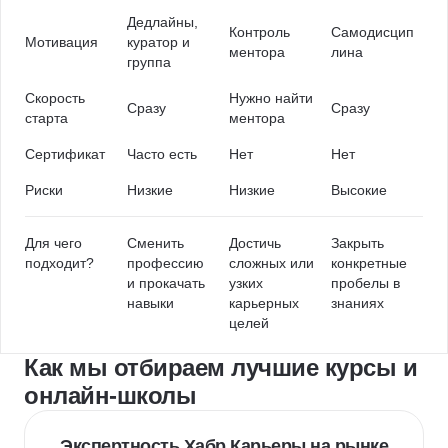
Дедлайны,
Контроль
Самодисцип
Мотивация
куратор и
ментора
лина
группа
Скорость
Нужно найти
Сразу
Сразу
старта
ментора
Сертификат
Часто есть
Нет
Нет
Риски
Низкие
Низкие
Высокие
Для чего
Сменить
Достичь
Закрыть
подходит?
профессию
сложных или
конкретные
и прокачать
узких
пробелы в
навыки
карьерных
знаниях
целей
Как мы отбираем лучшие курсы и
онлайн-школы
Экспертность Хабр Карьеры на рынке