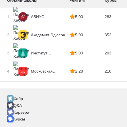
Онлайн-школы
Рейтинг
Курсы
Картография
Маркшейдерское дело
1
АБИУС
5.00
283
Геология
Недропользование
2
Академия Эдюсон
5.00
352
Добыча полезных ископаемых
Горное дело
3
Институт
5.00
203
Отделочные работы
профессиональных
Капитальный ремонт
квалификаций
Ихтиология
4
Московская
2.28
210
Бизнес Академия
Рыболовство
Сельское хозяйство
Растениеводство
Хабр
Птицеводство
Q&A
Животноводство
Карьера
Гражданская оборона
Курсы
Защита в чрезвычайных ситуациях