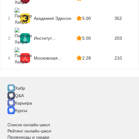
Картография
Маркшейдерское дело
2
Академия Эдюсон
5.00
352
Геология
Недропользование
3
Институт
5.00
203
Добыча полезных ископаемых
профессиональных
Горное дело
квалификаций
4
Московская
2.28
210
Отделочные работы
Бизнес Академия
Капитальный ремонт
Ихтиология
Рыболовство
Хабр
Сельское хозяйство
Q&A
Растениеводство
Карьера
Курсы
Птицеводство
Животноводство
Список онлайн-школ
Гражданская оборона
Рейтинг онлайн-школ
Защита в чрезвычайных ситуациях
Промокоды и скидки