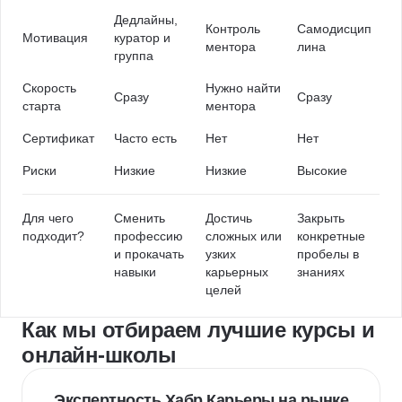
Дедлайны,
Контроль
Самодисцип
Мотивация
куратор и
ментора
лина
группа
Скорость
Нужно найти
Сразу
Сразу
старта
ментора
Сертификат
Часто есть
Нет
Нет
Риски
Низкие
Низкие
Высокие
Для чего
Сменить
Достичь
Закрыть
подходит?
профессию
сложных или
конкретные
и прокачать
узких
пробелы в
навыки
карьерных
знаниях
целей
Как мы отбираем лучшие курсы и
онлайн-школы
Экспертность Хабр Карьеры на рынке