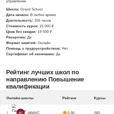
управления.
Электромеханик по лифтам
Школа:
Grand School
Слаботочные системы
Дата начала:
В любое время
Крановщик
Длительность:
256 часов
Стоимость курса:
15 000 ₽
ДОПОГ (ADR)
Цена без скидки:
19 500 ₽
Электромонтер
Рассрочка:
Да
Социальная сфера
Формат занятий:
Онлайн
Прораб
Помощь с трудоустройством:
Нет
Сертификат об окончании:
Да
Официант
Закройщик
Шиномонтаж
Рейтинг лучших школ по
Агропромышленный комплекс (АПК)
направлению Повышение
Парламентская деятельность
квалификации
Избирательный процесс
Онлайн-школы
Рейтинг
Курсы
Инженерные системы
Водоснабжение
Геодезия
1
АБИУС
5.00
283