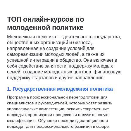
Риелтор
Эксплуатация зданий и сооружений
Управление в строительстве
Пожарная безопасность
ТОП онлайн-курсов по
Государственное и муниципальное управление (ГМУ)
Техносферная безопасность
молодежной политике
Транспортная логистика
Рабочие профессии
Молодежная политика — деятельность государства,
Кинолог
Технолог швейного производства
общественных организаций и бизнеса,
Архивное дело
Социальная работа
направленная на создание условий для
самореализации молодых людей, а также их
Администратор салона красоты
Антитеррористическая защита
успешной интеграции в общество. Она включает в
Администратор спортивной организации
Товароведение
себя содействие занятости, поддержку молодых
Гостиничный бизнес
семей, создание молодежных центров, финансовую
Столярное дело
поддержку стартапов и другие направления.
Административно-хозяйственная деятельность (АХД)
Сестринское дело
Управление поставками
Холодильное оборудование
1. Государственная молодежная политика
Управление безопасностью
Кадастровая деятельность
Программа профессиональной переподготовки для
специалистов и руководителей, которые хотят развить
Водитель погрузчика
управленческие компетенции, освоить современные
Портной
подходы к организации процессов и получить новую
квалификацию. Обучение проходит дистанционно и
Полиграфолог
подходит для профессионального развития в сфере
Сантехник