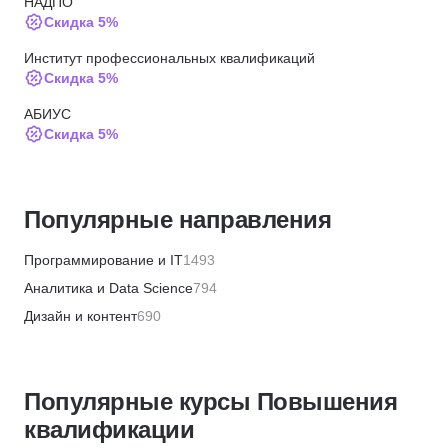
НАДПО
Скидка 5%
Институт профессиональных квалификаций
Скидка 5%
АБИУС
Скидка 5%
ЦАППКК
Скидка 6%
Популярные направления
НЦРДО
Скидка 6%
Программирование и IT
1493
НИПКЭФ
Аналитика и Data Science
794
Скидка 6%
Дизайн и контент
690
МТИ
Бизнес и менеджмент
1359
Скидка 72000 ₽
Маркетинг и продажи
446
ИПО
Популярные курсы Повышения
Финансы и бухгалтерия
656
Скидки до 20%
квалификации
HR и рекрутинг
328