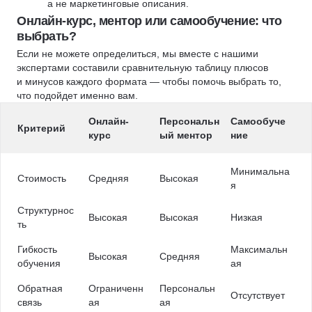
а не маркетинговые описания.
Онлайн-курс, ментор или самообучение: что
выбрать?
Если не можете определиться, мы вместе с нашими
экспертами составили сравнительную таблицу плюсов
и минусов каждого формата — чтобы помочь выбрать то,
что подойдет именно вам.
Онлайн-
Персональн
Самообуче
Критерий
курс
ый ментор
ние
Минимальна
Стоимость
Средняя
Высокая
я
Структурнос
Высокая
Высокая
Низкая
ть
Гибкость
Максимальн
Высокая
Средняя
обучения
ая
Обратная
Ограниченн
Персональн
Отсутствует
связь
ая
ая