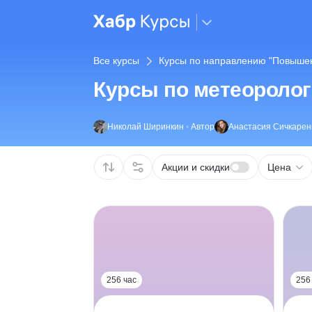
Все курсы
Курсы по направлению "Повыше
Курсы по метеороло
Николай Ширинкин
•
Автор
Анастасия Сичкарен
Акции и скидки
Цена
256 час
256