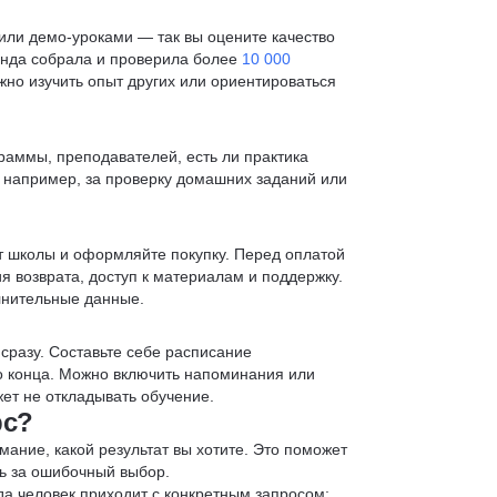
ли демо-уроками — так вы оцените качество
анда собрала и проверила более
10 000
жно изучить опыт других или ориентироваться
раммы, преподавателей, есть ли практика
— например, за проверку домашних заданий или
т школы и оформляйте покупку. Перед оплатой
я возврата, доступ к материалам и поддержку.
лнительные данные.
 сразу. Составьте себе расписание
до конца. Можно включить напоминания или
ет не откладывать обучение.
рс?
мание, какой результат вы хотите. Это поможет
ь за ошибочный выбор.
да человек приходит с конкретным запросом: