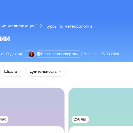
ние квалификации"
Курсы по метеорологии
гии
Проверено
экспертами
ко
•
Редактор
Обновлено
06.08.2026
Школа
Длительность
 час
256 час