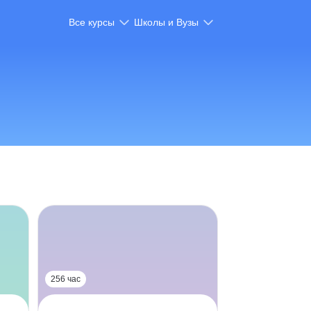
Все курсы
Школы и Вузы
256 час