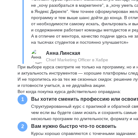
не „хочу разобраться в маркетинге“, а „хочу уметь
в Яндекс Директе“. Чем точнее сформулирован жел
программу и тем выше шанс дойти до конца. В отли
от необходимости самому искать, фильтровать и вы
и содержанием работают команды методистов и реда
А в отличие от ментора, качество подачи здесь не 
на тысячах студентов и постоянно улучшается»
Анна Линская
Chief Marketing Officer в Хабре
При выборе курса смотрите не только на программу, но и
и актуальность инструментов — хорошие платформы следя
И не торопитесь из-за тех же сезонных скидок: решение л
и готовности учиться, а не дедлайна акции.
Вот когда покупка курса действительно оправдана:
Вы хотите сменить профессию или освои
1
Структурированный курс с практикой и обратной св
чем если вы будете сами искать и сохранять самые
несколько программ по длительности, формату и н
Вам нужно быстро что-то освоить
2
Курсы хорошо справляются с точечными задачами: 