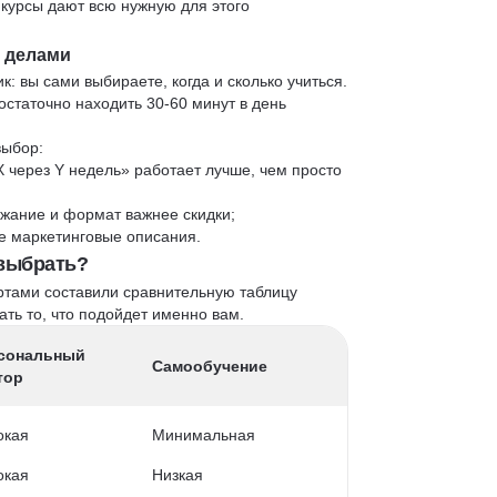
 курсы дают всю нужную для этого
и делами
к: вы сами выбираете, когда и сколько учиться.
статочно находить 30-60 минут в день
выбор:
X через Y недель» работает лучше, чем просто
жание и формат важнее скидки;
 не маркетинговые описания.
 выбрать?
ртами составили сравнительную таблицу
ть то, что подойдет именно вам.
сональный
Самообучение
тор
окая
Минимальная
окая
Низкая