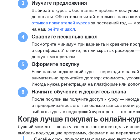
Изучите предложения
3
Выбирайте курсы с бесплатным пробным доступом и
до оплаты. Обязательно читайте отзывы: наша ком
отзывов покупателей курсов
за последний год — мо
на наш
рейтинг школ
.
Сравните несколько школ
4
Посмотрите минимум три варианта и сравните прог
и сертификат. Уточните, нет ли скрытых расходов 
доступ к материалам.
Оформите покупку
5
Если нашли подходящий курс — переходите на сай
внимательно прочитайте договор: стоимость, услови
Иногда нужна регистрация на платформе или допо
Начните обучение и держитесь плана
6
После покупки вы получите доступ к курсу — иногда
и придерживайтесь его: так больше шансов дойти 
выбрать курсы с поддержкой кураторов — это помож
Когда лучше покупать онлайн-ку
Лучший момент — когда у вас есть конкретная цель и пони
выбрать подходящую программу, формат и не переплатит
«Онлайн-курсы приносят максимальную выгоду, ког