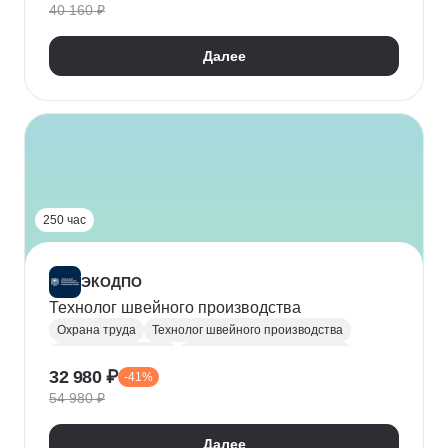
40 160 ₽
Техника безопасности
Далее
250 час
ЭКОДПО
Технолог швейного производства
Охрана труда
Технолог швейного производства
Материаловедение
Управление производством
32 980 ₽
-41%
ГОСТ
Рабочие профессии
54 980 ₽
Далее