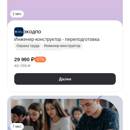
2 мес
ЭКОДПО
Инженер-конструктор - переподготовка
Охрана труда
Инженер-конструктор
Производственный бизнес
29 990 ₽
-27%
Промышленная безопасность
40 790 ₽
Далее
7 мес