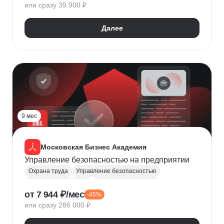
или сразу 39 900 ₽
AutoCAD
Проектная документация
Сметное дело
Далее
9 мес
Московская Бизнес Академия
Управление безопасностью на предприятии
Охрана труда
Управление безопасностью
Управление рисками
Защита информации
от 7 944 ₽/мес
-45%
Mini MBA
или сразу 286 000 ₽
Защита интеллектуальной собственности
Юридические аспекты бизнеса