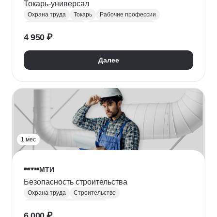
Токарь-универсал
Охрана труда
Токарь
Рабочие профессии
Материаловедение
Техника безопасности
4 950 ₽
Далее
1 мес
МТИ
Безопасность строительства
Охрана труда
Строительство
Охрана окружающей среды
6 000 ₽
Пожарная безопасность
СОУТ