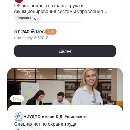
Общие вопросы охраны труда и
функционирования системы управления
охраной труда
Охрана труда
Система менеджмента качества (СМК)
от 240 ₽/мес
-20%
Управление качеством
Техника безопасности
или сразу 2 300 ₽
Далее
2 нед
НИУДПО имени К.Д. Ушинского
Специалист по охране труда