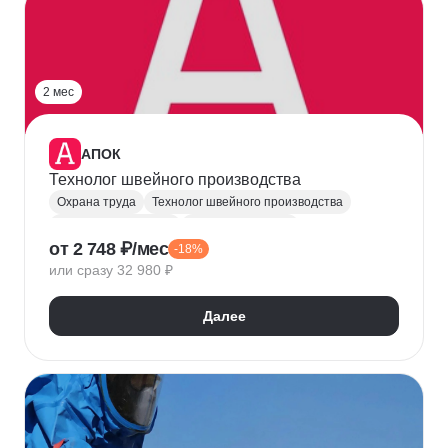
2 мес
АПОК
Технолог швейного производства
Охрана труда
Технолог швейного производства
Рабочие профессии
Машиностроение
от 2 748 ₽/мес
-18%
Материаловедение
или сразу 32 980 ₽
Юридические аспекты бизнеса
Техника безопасности
Далее
Производственный бизнес