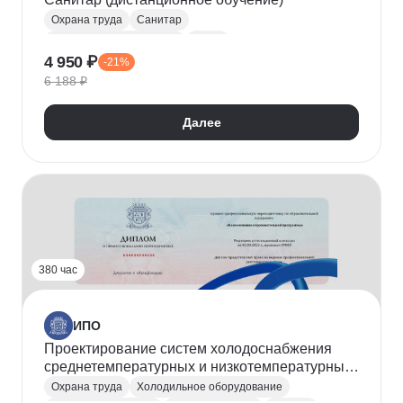
Охрана труда
Санитар
Пожарная безопасность
Этика
4 950 ₽
-21%
Здравоохранение
6 188 ₽
Далее
380 час
ИПО
Проектирование систем холодоснабжения
среднетемпературных и низкотемпературных
камер
Охрана труда
Холодильное оборудование