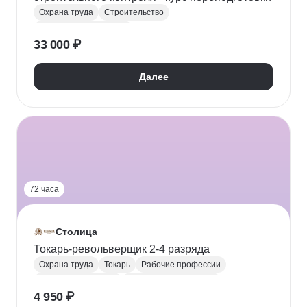
Охрана труда
Строительство
Техника безопасности
33 000 ₽
Юридические аспекты бизнеса
Далее
72 часа
Столица
Токарь-револьверщик 2-4 разряда
Охрана труда
Токарь
Рабочие профессии
Материаловедение
Техника безопасности
4 950 ₽