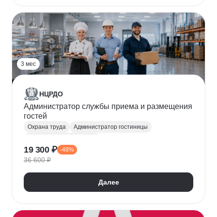
3 мес
НЦРДО
Администратор службы приема и размещения
гостей
Охрана труда
Администратор гостиницы
Управление персоналом
19 300 ₽
-48%
Управление конфликтами
Администратор
36 600 ₽
Сервис и туризм
Охрана здоровья
Гостиничный бизнес
Далее