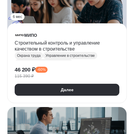
6 мес
МИПО
Строительный контроль и управление
качеством в строительстве
Охрана труда
Управление в строительстве
Юридические аспекты бизнеса
46 200 ₽
-60%
Промышленная безопасность
Строительство
115 390 ₽
Управление качеством
Градостроительство
Далее