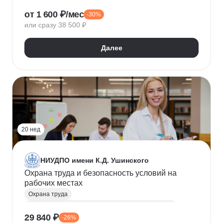
Рабочие профессии
Проектирование
Монтаж
от 1 600 ₽/мес
-30%
Техника безопасности
или сразу 38 500 ₽
Далее
20 нед
НИУДПО имени К.Д. Ушинского
Охрана труда и безопасность условий на
рабочих местах
Охрана труда
Инженер по охране труда и технике безопасности / Инженер-эколог
29 840 ₽
-26%
Управление персоналом
СОУТ