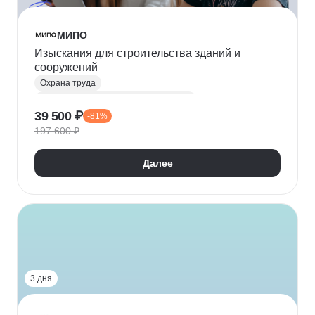
МИПО
Изыскания для строительства зданий и
сооружений
Охрана труда
Инженерно-геологические изыскания
39 500 ₽
-81%
Строительство
Промышленная безопасность
197 600 ₽
Проектная документация
Далее
3 дня