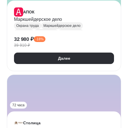
АПОК
Маркшейдерское дело
Охрана труда
Маркшейдерское дело
Геодезия
Метрология
Горное дело
32 980 ₽
-18%
Промышленная безопасность
39 910 ₽
Далее
72 часа
Столица