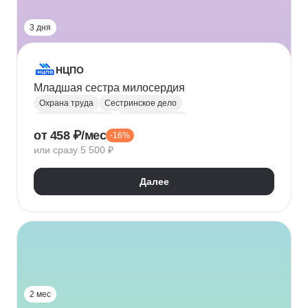
3 дня
НЦПО
Младшая сестра милосердия
Охрана труда
Сестринское дело
Здравоохранение
Первая помощь
от 458 ₽/мес
-16%
Лекарственные препараты
или сразу 5 500 ₽
Дезинфекция и стерилизация
Инфекционные заболевания
СанПиН
Далее
2 мес