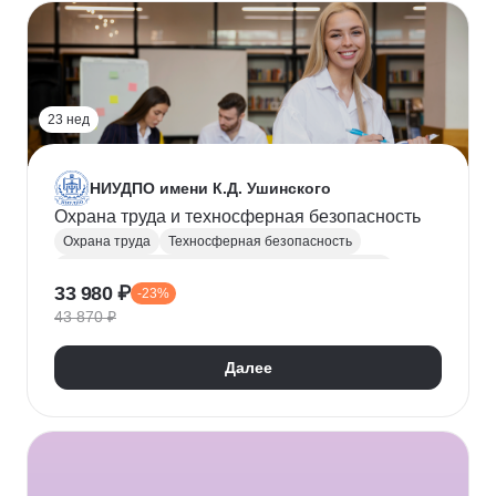
23 нед
НИУДПО имени К.Д. Ушинского
Охрана труда и техносферная безопасность
Охрана труда
Техносферная безопасность
Инженер по охране труда и технике безопасности / Инженер-эколог
33 980 ₽
-23%
Первая помощь
43 870 ₽
Далее