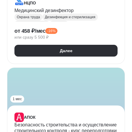
НЦПО
Медицинский дезинфектор
Охрана труда
Дезинфекция и стерилизация
Здравоохранение
СанПиН
от 458 ₽/мес
-16%
Эпидемиологическая безопасность
или сразу 5 500 ₽
Первая помощь
Далее
1 мес
АПОК
Безопасность строительства и осуществление
строительного контроля - курс переподготовки