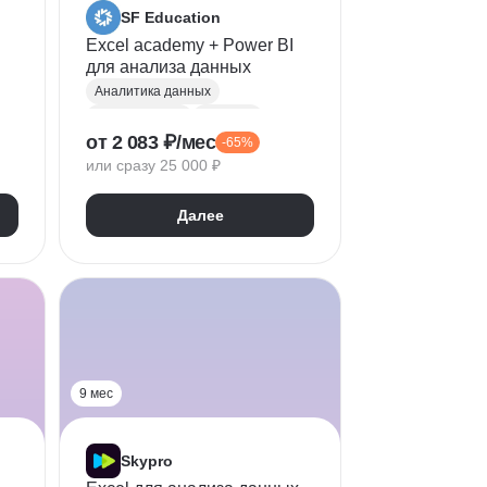
SF Education
Excel academy + Power BI
для анализа данных
Аналитика данных
Microsoft Excel
Power BI
от 2 083 ₽/мес
-65%
Visual Basic
или сразу 25 000 ₽
Визуализация
Google Таблицы
Далее
Прикладное ПО
Дашборд
Microsoft Office
9 мес
Skypro