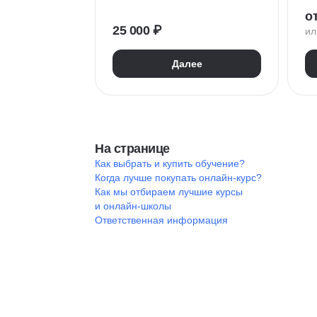
Бизнес аналитика
Н
от
OLAP
SQL
П
25 000 ₽
ил
Бизнес-моделирование
M
Далее
G
На странице
Как выбрать и купить обучение?
Когда лучше покупать онлайн-курс?
Как мы отбираем лучшие курсы
и онлайн-школы
Ответственная информация