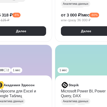
Аналитика данных
icrosoft Excel
Microsoft Excel
oogle Таблицы
5 318 ₽
от 3 000 ₽/мес
-6%
-60%
Excel для экономистов
ower Query
 125 ₽
или сразу 36 000 ₽
Визуализация
рикладное ПО
Математическая статистика
ащита информации
Далее
Далее
1С:Бухгалтерия
icrosoft Office
.00
2
1 мес
1 мес
Академия Эдюсон
Stepik
йросети для Excel и
Microsoft Power BI, Power
ogle Таблиц
Query, DAX
налитика данных
Аналитика данных