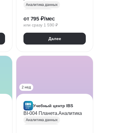
прогнозирование
Аналитика данных
Microsoft Excel
от 795 ₽/мес
Прогнозирование
или сразу 1 590 ₽
Прикладное ПО
Далее
2 нед
Учебный центр IBS
BI-004 Планета.Аналитика
Аналитика данных
Бизнес аналитика