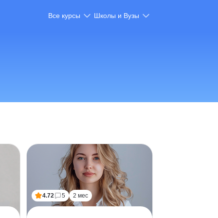
Все курсы
Школы и Вузы
4.72
5
2 мес