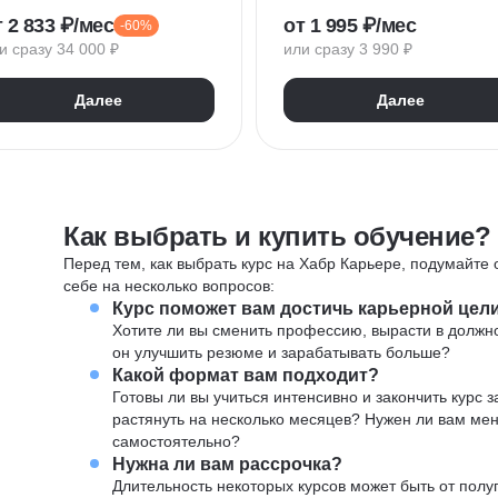
ейронные сети
Power BI
DAX
 2 833 ₽/мес
от 1 995 ₽/мес
-60%
ромпт-инжиниринг
Power Query
и сразу 34 000 ₽
или сразу 3 990 ₽
Курсы по нейронным сетям
icrosoft Excel
Далее
Далее
oogle Таблицы
Как выбрать и купить обучение?
Перед тем, как выбрать курс на Хабр Карьере, подумайте о
себе на несколько вопросов:
Курс поможет вам достичь карьерной цел
Хотите ли вы сменить профессию, вырасти в должн
он улучшить резюме и зарабатывать больше?
Какой формат вам подходит?
Готовы ли вы учиться интенсивно и закончить курс
растянуть на несколько месяцев? Нужен ли вам ме
самостоятельно?
Нужна ли вам рассрочка?
Длительность некоторых курсов может быть от полуг