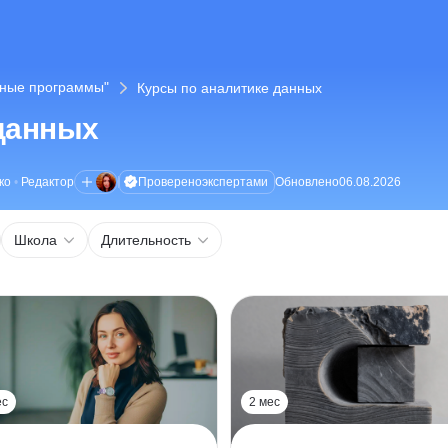
дные программы"
Курсы по аналитике данных
данных
Проверено
экспертами
ко
•
Редактор
Обновлено
06.08.2026
Школа
Длительность
ес
2 мес