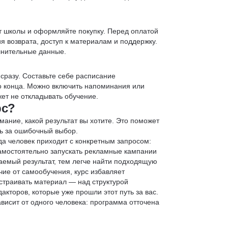
т школы и оформляйте покупку. Перед оплатой
я возврата, доступ к материалам и поддержку.
лнительные данные.
 сразу. Составьте себе расписание
до конца. Можно включить напоминания или
ет не откладывать обучение.
рс?
мание, какой результат вы хотите. Это поможет
ь за ошибочный выбор.
да человек приходит с конкретным запросом:
 самостоятельно запускать рекламные кампании
аемый результат, тем легче найти подходящую
чие от самообучения, курс избавляет
страивать материал — над структурой
кторов, которые уже прошли этот путь за вас.
зависит от одного человека: программа отточена