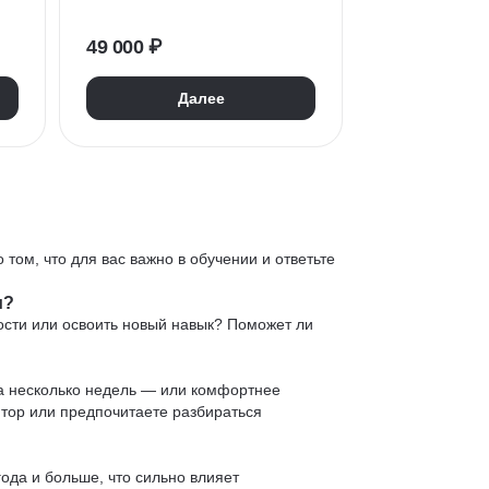
OLAP
SQL
Бизнес-моделирование
49 000 ₽
Далее
 том, что для вас важно в обучении и ответьте
и?
ости или освоить новый навык? Поможет ли
 за несколько недель — или комфортнее
нтор или предпочитаете разбираться
ода и больше, что сильно влияет