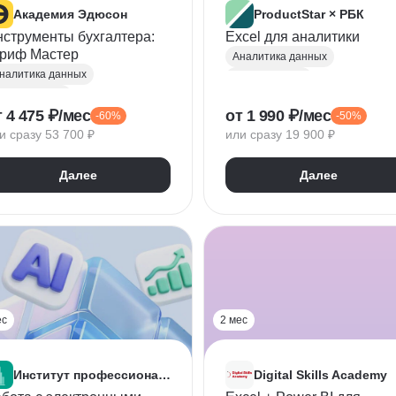
Академия Эдюсон
ProductStar × РБК
струменты бухгалтера:
Excel для аналитики
ариф Мастер
Аналитика данных
налитика данных
Microsoft Excel
icrosoft Excel
Visual Basic
 4 475 ₽/мес
от 1 990 ₽/мес
-60%
-50%
xcel для экономистов
Microsoft Access
и сразу 53 700 ₽
или сразу 19 900 ₽
изуализация
Дашборд
Математическая статистика
Прикладное ПО
Далее
Далее
С:Бухгалтерия
Очистка данных
Базы данных
Microsoft Office
ес
2 мес
Институт профессиональных квалификаций
Digital Skills Academy