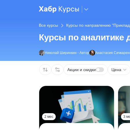
Все курсы
Курсы по направлению "Прикла
Курсы по аналитике 
Николай Ширинкин
•
Автор
Анастасия Сичкарен
Акции и скидки
Цена
2 мес
3 м