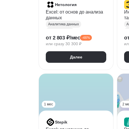
Нетология
Excel: от основ до анализа
Ин
данных
т
Аналитика данных
А
Microsoft Excel
M
от 2 803 ₽/мес
от
-46%
Визуализация
E
или сразу 30 300 ₽
ил
Google Таблицы
В
Прикладное ПО
Далее
Дашборд
Power Query
1
Power Pivot
Microsoft Office
1 мес
2 м
Stepik