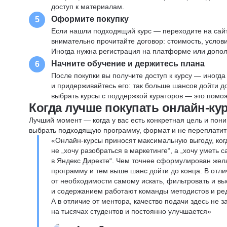
доступ к материалам.
Оформите покупку
5
Если нашли подходящий курс — переходите на сай
внимательно прочитайте договор: стоимость, услови
Иногда нужна регистрация на платформе или допо
Начните обучение и держитесь плана
6
После покупки вы получите доступ к курсу — иногда
и придерживайтесь его: так больше шансов дойти 
выбрать курсы с поддержкой кураторов — это помож
Когда лучше покупать онлайн-ку
Лучший момент — когда у вас есть конкретная цель и пони
выбрать подходящую программу, формат и не переплатит
«Онлайн-курсы приносят максимальную выгоду, ког
не „хочу разобраться в маркетинге“, а „хочу уметь
в Яндекс Директе“. Чем точнее сформулирован жел
программу и тем выше шанс дойти до конца. В отли
от необходимости самому искать, фильтровать и вы
и содержанием работают команды методистов и реда
А в отличие от ментора, качество подачи здесь не 
на тысячах студентов и постоянно улучшается»