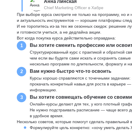
Анна Линская
Chief Marketing Officer в Хабре
При выборе курса смотрите не только на программу, но и
и актуальность инструментов — хорошие платформы следя
И не торопитесь из-за тех же сезонных скидок: решение л
и готовности учиться, а не дедлайна акции.
Вот когда покупка курса действительно оправдана:
Вы хотите сменить профессию или освои
1
Структурированный курс с практикой и обратной св
чем если вы будете сами искать и сохранять самые
несколько программ по длительности, формату и н
Вам нужно быстро что-то освоить
2
Курсы хорошо справляются с точечными задачами: 
прокачать конкретный навык для роста в карьере —
информацию.
Вы хотите совмещать обучение со своим
3
Онлайн-курсы делают для тех, у кого плотный графи
Не нужно подстраивать расписание — чаще всего до
в удобное время.
Несколько советов, которые помогут сделать правильный 
Формулируйте цель конкретно: «хочу уметь делать 