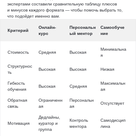
экспертами составили сравнительную таблицу плюсов
и минусов каждого формата — чтобы помочь выбрать то,
что подойдет именно вам.
Онлайн-
Персональн
Самообуче
Критерий
курс
ый ментор
ние
Минимальна
Стоимость
Средняя
Высокая
я
Структурнос
Высокая
Высокая
Низкая
ть
Гибкость
Максимальн
Высокая
Средняя
обучения
ая
Обратная
Ограниченн
Персональн
Отсутствует
связь
ая
ая
Дедлайны,
Контроль
Самодисцип
Мотивация
куратор и
ментора
лина
группа