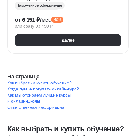
Таможенное оформление
Менеджер по закупкам
от 6 151 ₽/мес
-40%
Внешнеэкономическая деятельность (ВЭД)
или сразу 93 450 ₽
Управление закупками
Логистика
Складская логистика
Транспортная логистика
Далее
ВЭД-логистика
Таможенный декларант
На странице
Как выбрать и купить обучение?
Когда лучше покупать онлайн-курс?
Как мы отбираем лучшие курсы
и онлайн-школы
Ответственная информация
Как выбрать и купить обучение?