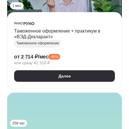
1 мес
РУНО
Таможенное оформление + практикум в
«ВЭД-Декларант»
Таможенное оформление
Таможенный декларант
от 2 714 ₽/мес
-40%
Внешнеэкономическая деятельность (ВЭД)
или сразу 41 310 ₽
ВЭД-логистика
Далее
256 час