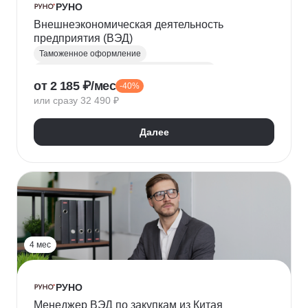
РУНО
Внешнеэкономическая деятельность
предприятия (ВЭД)
Таможенное оформление
Внешнеэкономическая деятельность (ВЭД)
от 2 185 ₽/мес
-40%
ВЭД-логистика
Логистика
или сразу 32 490 ₽
Таможенный декларант
Складская логистика
Транспортная логистика
Работа с договорами
Далее
4 мес
РУНО
Менеджер ВЭД по закупкам из Китая