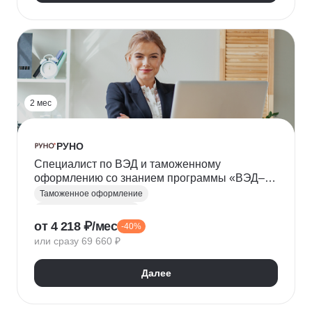
2 мес
РУНО
Специалист по ВЭД и таможенному
оформлению со знанием программы «ВЭД–
Декларант»
Таможенное оформление
Таможенный декларант
от 4 218 ₽/мес
-40%
Внешнеэкономическая деятельность (ВЭД)
или сразу 69 660 ₽
ВЭД-логистика
Логистика
Далее