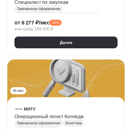
Специалист по закупкам
Таможенное оформление
Менеджер по закупкам
Управление закупками
от 8 277 ₽/мес
-50%
Закупки и тендеры
Ведение переговоров
или сразу 149 000 ₽
Управление затратами
Работа с договорами
Работа с поставщиками
Логистика
Далее
Бюджетирование
Внешнеэкономическая деятельность (ВЭД)
46 мес
МИТУ
Операционный логист Колледж
Таможенное оформление
Логистика
Управление поставками