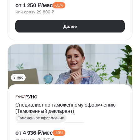
от 1 250 ₽/мес
-31%
Метрология
Логистика
или сразу 29 800 ₽
Далее
3 мес
РУНО
Специалист по таможенному оформлению
(Таможенный декларант)
Таможенное оформление
Таможенный декларант
Логистика
от 4 936 ₽/мес
-40%
ВЭД-логистика
или сразу 76 320 ₽