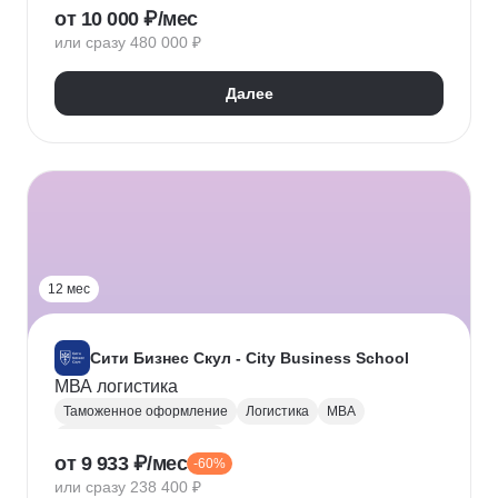
от 10 000 ₽/мес
Работа с поставщиками
Управление запасами
или сразу 480 000 ₽
Внешнеэкономическая деятельность (ВЭД)
ВЭД-логистика
Складская логистика
Далее
Транспортная логистика
12 мес
Сити Бизнес Скул - City Business School
МВА логистика
Таможенное оформление
Логистика
MBA
Управление поставками
от 9 933 ₽/мес
-60%
Операционный менеджмент
или сразу 238 400 ₽
Управление бизнес-процессами
Планирование