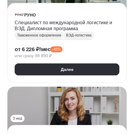
РУНО
Специалист по международной логистике и
ВЭД. Дипломная программа
Таможенное оформление
ВЭД-логистика
Внешнеэкономическая деятельность (ВЭД)
от 6 226 ₽/мес
-40%
Логистика
Транспортная логистика
или сразу 88 890 ₽
Таможенный декларант
Далее
3 нед