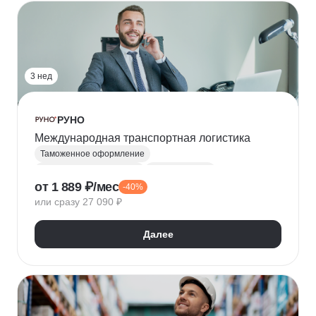
3 нед
РУНО
Международная транспортная логистика
Таможенное оформление
Транспортная логистика
ВЭД-логистика
от 1 889 ₽/мес
-40%
Внешнеэкономическая деятельность (ВЭД)
или сразу 27 090 ₽
Логистика
Далее