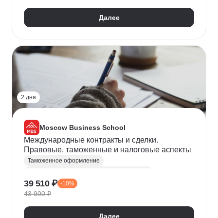
Прогнозирование
Финансовый менеджмент
Далее
Управление затратами
Управление рисками
Аналитика данных
Управление проектами
Стратегическое управление
Внешнеэкономическая деятельность (ВЭД)
ВЭД-логистика
2 дня
Moscow Business School
Международные контракты и сделки.
Правовые, таможенные и налоговые аспекты
Таможенное оформление
Внешнеэкономическая деятельность (ВЭД)
39 510 ₽
-10%
Налогообложение
Работа с договорами
43 900 ₽
Далее