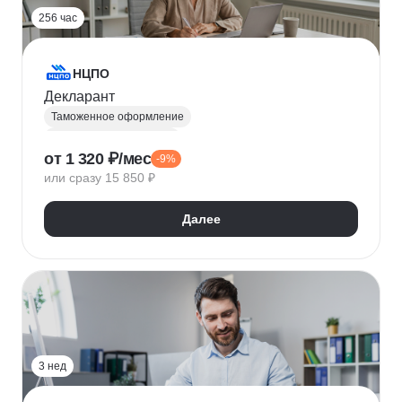
256 час
НЦПО
Декларант
Таможенное оформление
Таможенный декларант
от 1 320 ₽/мес
-9%
Внешнеэкономическая деятельность (ВЭД)
или сразу 15 850 ₽
ВЭД-логистика
Далее
3 нед