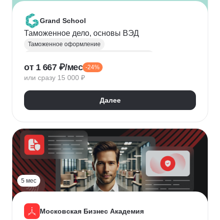
Grand School
Таможенное дело, основы ВЭД
Таможенное оформление
Внешнеэкономическая деятельность (ВЭД)
от 1 667 ₽/мес
-24%
Таможенный декларант
или сразу 15 000 ₽
Далее
5 мес
Московская Бизнес Академия