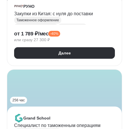
РУНО
Закупки из Китая: с нуля до поставки
Таможенное оформление
Таможенный декларант
ВЭД-логистика
от 1 789 ₽/мес
-40%
Управление поставками
или сразу 27 300 ₽
Работа с поставщиками
Управление закупками
Ведение переговоров
Далее
Внешнеэкономическая деятельность (ВЭД)
256 час
Grand School
Специалист по таможенным операциям