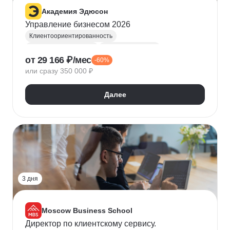
Академия Эдюсон
Управление бизнесом 2026
Клиентоориентированность
Управление бизнесом
Обучение бизнесу
от 29 166 ₽/мес
-60%
Управление командами
Ведение переговоров
или сразу 350 000 ₽
Руководитель
Топ менеджмент
Построение команды
Управление продажами
Далее
Финансовый менеджмент
Стратегическое управление
УСН
Оптимизация налоговой нагрузки
СПИН-продажи
Продажи
УТП
Нейронные сети
3 дня
Moscow Business School
Директор по клиентскому сервису.