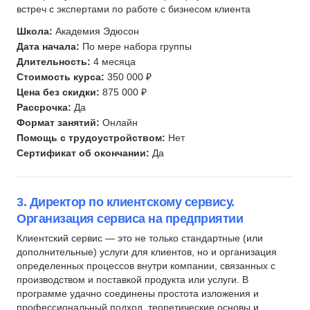
встреч с экспертами по работе с бизнесом клиента
CJM
Школа:
Академия Эдюсон
CustDev
Дата начала:
По мере набора группы
Agile
Длительность:
4 месяца
JTBD
Стоимость курса:
350 000 ₽
P&L
Цена без скидки:
875 000 ₽
Рассрочка:
Да
OKR
Формат занятий:
Онлайн
Цифровое право
Помощь с трудоустройством:
Нет
Договорное право
Сертификат об окончании:
Да
Защита интеллектуальной собственности
Патентование
3. Директор по клиентскому сервису.
Корпоративное право
Организация сервиса на предприятии
Банковское дело
Клиентский сервис — это не только стандартные (или
Предпринимательство
дополнительные) услуги для клиентов, но и организация
Противодействие коррупции
определенных процессов внутри компании, связанных с
производством и поставкой продукта или услуги. В
Конституционное право
программе удачно соединены простота изложения и
Авторское право
профессиональный подход, теоретические основы и