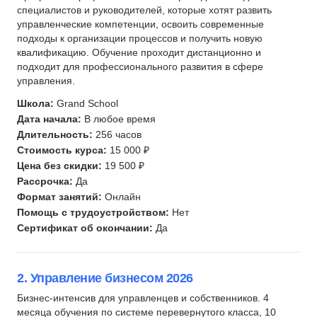
Управление продажами
специалистов и руководителей, которые хотят развить
Scrum-мастер
Менеджер проектов
Юнит-экономика
управленческие компетенции, освоить современные
Управление производством
CJM
подходы к организации процессов и получить новую
Менеджер продукта
Управление закупками
KPI
квалификацию. Обучение проходит дистанционно и
Продюсирование
подходит для профессионального развития в сфере
Сервис и туризм
HEART
управления.
Операционный директор
Технический директор
Методист
Методист
Школа:
Grand School
Топ менеджмент
Логистика
Дата начала:
В любое время
Генеральный директор
Управление в строительстве
Длительность:
256 часов
Стоимость курса:
15 000 ₽
Исполнительный директор
Ресторанный бизнес
Цена без скидки:
19 500 ₽
Коммерческий директор
Гостиничный бизнес
Рассрочка:
Да
Директор по продукту
Государственное и муниципальное управление (ГМУ)
Формат занятий:
Онлайн
Директор по стратегическому развитию
Менеджмент в сфере спорта
Помощь с трудоустройством:
Нет
Сертификат об окончании:
Да
Операционный директор
Цифровая трансформация бизнеса
Запуск бизнеса
Курсы Teamlead
2. Управление бизнесом 2026
Разработка MVP
Бизнес-интенсив для управленцев и собственников. 4
Kanban
месяца обучения по системе перевернутого класса, 10