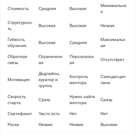
Минимальна
Стоимость
Средняя
Высокая
я
Структурнос
Высокая
Высокая
Низкая
ть
Гибкость
Максимальн
Высокая
Средняя
обучения
ая
Обратная
Ограниченн
Персональн
Отсутствует
связь
ая
ая
Дедлайны,
Контроль
Самодисцип
Мотивация
куратор и
ментора
лина
группа
Скорость
Нужно найти
Сразу
Сразу
старта
ментора
Сертификат
Часто есть
Нет
Нет
Риски
Низкие
Низкие
Высокие