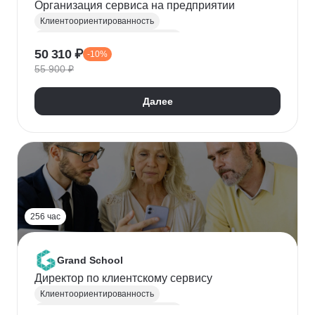
Организация сервиса на предприятии
Клиентоориентированность
Управление клиентским сервисом
50 310 ₽
-10%
Контроль качества
Руководитель
55 900 ₽
Удержание клиентов
Клиентский сервис
Формирование лояльности
Далее
Управление качеством
Топ менеджмент
256 час
Grand School
Директор по клиентскому сервису
Клиентоориентированность
Управление клиентским сервисом