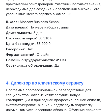
практический опыт тренеров. Участники получают знания,
Семейное право
необходимые для создания и обеспечения высочайшего
Рекламное право
уровня клиентского сервиса в компании.
Жилищное право
Школа:
Moscow Business School
Международное право
Дата начала:
По мере набора группы
Уголовное право
Длительность:
3 дня
Стоимость курса:
50 310 ₽
GR-менеджмент
Цена без скидки:
55 900 ₽
Адвокат
Рассрочка:
Нет
Судопроизводство
Формат занятий:
Онлайн
Категорийный менеджмент
Помощь с трудоустройством:
Нет
Сертификат об окончании:
Да
Директор по закупкам
Директор по производству
Управление безопасностью
4. Директор по клиентскому сервису
Брокерство
Программа профессиональной переподготовки для
Офис-менеджеры (АХО)
специалистов, которые хотят получить новую
квалификацию в прикладной профессиональной области,
Таможенный декларант
систематизировать знания и подтвердить подготовку
Управление в ЖКХ
документом установленного образца. Обучение проходит