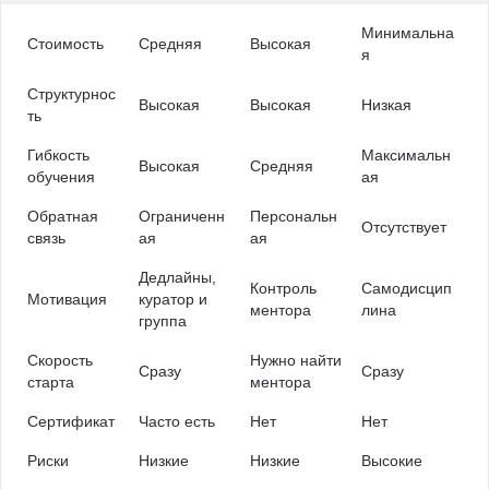
Минимальна
Стоимость
Средняя
Высокая
я
Структурнос
Высокая
Высокая
Низкая
ть
Гибкость
Максимальн
Высокая
Средняя
обучения
ая
Обратная
Ограниченн
Персональн
Отсутствует
связь
ая
ая
Дедлайны,
Контроль
Самодисцип
Мотивация
куратор и
ментора
лина
группа
Скорость
Нужно найти
Сразу
Сразу
старта
ментора
Сертификат
Часто есть
Нет
Нет
Риски
Низкие
Низкие
Высокие