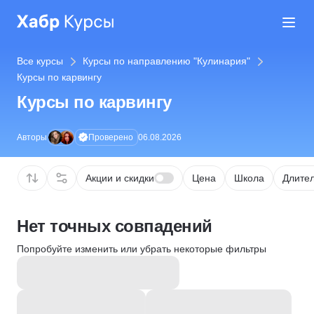
Все курсы
Курсы по направлению "Кулинария"
Курсы по карвингу
Курсы по карвингу
Проверено
Авторы
06.08.2026
Акции и скидки
Цена
Школа
Длител
Нет точных совпадений
Попробуйте изменить или убрать некоторые фильтры