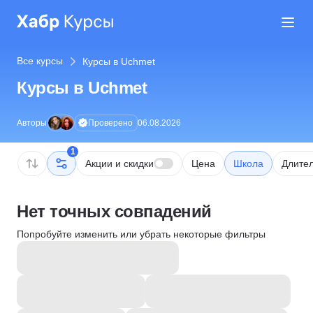
Все курсы
Курсы в Uchmet
Курсы в Uchmet
Проверено
Авторы
06.08.2026
1
Акции и скидки
Цена
Школа
Длител
Нет точных совпадений
Попробуйте изменить или убрать некоторые фильтры