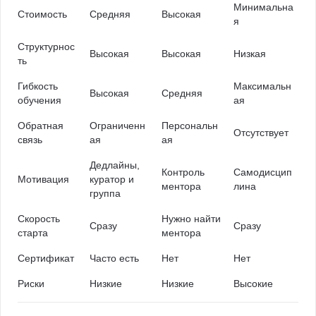
Минимальна
Стоимость
Средняя
Высокая
я
Структурнос
Высокая
Высокая
Низкая
ть
Гибкость
Максимальн
Высокая
Средняя
обучения
ая
Обратная
Ограниченн
Персональн
Отсутствует
связь
ая
ая
Дедлайны,
Контроль
Самодисцип
Мотивация
куратор и
ментора
лина
группа
Скорость
Нужно найти
Сразу
Сразу
старта
ментора
Сертификат
Часто есть
Нет
Нет
Риски
Низкие
Низкие
Высокие