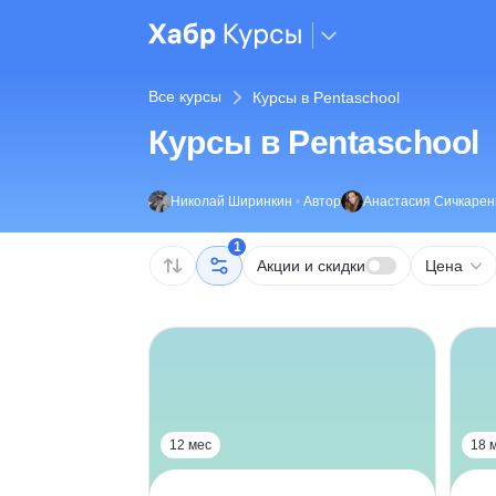
Все курсы
Курсы в Pentaschool
Курсы в Pentaschool
Николай Ширинкин
•
Автор
Анастасия Сичкарен
1
Акции и скидки
Цена
12 мес
18 