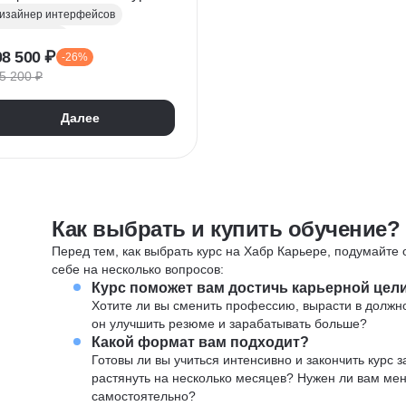
зайн и анимация
изайнер интерфейсов
нтерфейса
X/UI Дизайн
08 500 ₽
-26%
еб-дизайн
5 200 ₽
Дизайн мобильных приложений
igma
Photoshop
Далее
етушь
оллажирование
омпозиция
ипографика
олористика
Лендинги
Как выбрать и купить обучение?
IKit
Перед тем, как выбрать курс на Хабр Карьере, подумайте о
нтернет-магазины
себе на несколько вопросов:
рототипирование
Курс поможет вам достичь карьерной цел
ilda
UX-исследования
Хотите ли вы сменить профессию, вырасти в должн
inema 4D
он улучшить резюме и зарабатывать больше?
Какой формат вам подходит?
оздание анимации
Готовы ли вы учиться интенсивно и закончить курс
растянуть на несколько месяцев? Нужен ли вам ме
самостоятельно?