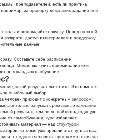
раммы, преподавателей, есть ли практика
— например, за проверку домашних заданий или
т школы и оформляйте покупку. Перед оплатой
я возврата, доступ к материалам и поддержку.
лнительные данные.
 сразу. Составьте себе расписание
до конца. Можно включить напоминания или
ет не откладывать обучение.
рс?
мание, какой результат вы хотите. Это поможет
ь за ошибочный выбор.
да человек приходит с конкретным запросом:
 самостоятельно запускать рекламные кампании
аемый результат, тем легче найти подходящую
чие от самообучения, курс избавляет
страивать материал — над структурой
кторов, которые уже прошли этот путь за вас.
зависит от одного человека: программа отточена