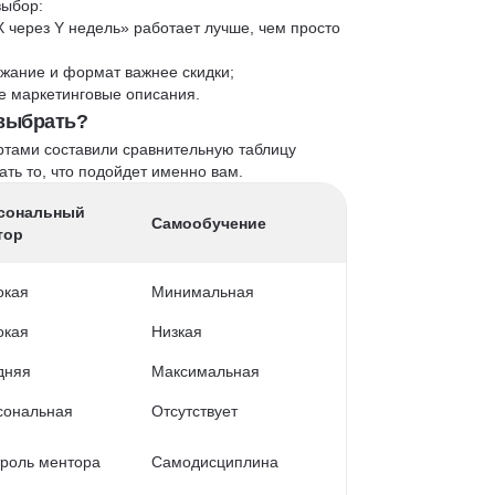
выбор:
X через Y недель» работает лучше, чем просто
жание и формат важнее скидки;
 не маркетинговые описания.
 выбрать?
ртами составили сравнительную таблицу
ть то, что подойдет именно вам.
сональный
Самообучение
тор
окая
Минимальная
окая
Низкая
дняя
Максимальная
сональная
Отсутствует
роль ментора
Самодисциплина