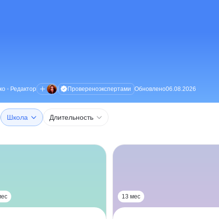
Проверено
экспертами
ко
•
Редактор
Обновлено
06.08.2026
Школа
Длительность
мес
13 мес