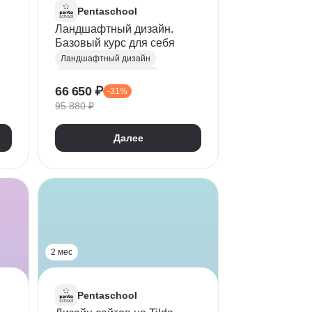
Pentaschool
Ландшафтный дизайн.
Базовый курс для себя
Ландшафтный дизайн
Ландшафтный скетчинг
66 650 ₽
-31%
Композиция
95 880 ₽
Realtime Landscaping Architect
Зонирование
Далее
Садово-парковое строительство
Дендрология
Цветоводство
2 мес
Pentaschool