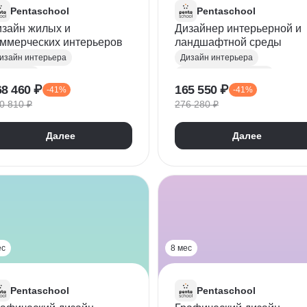
Pentaschool
Pentaschool
изайн жилых и
Дизайнер интерьерной и
оммерческих интерьеров
ландшафтной среды
изайн интерьера
Дизайн интерьера
hotoshop
Ландшафтный дизайн
68 460 ₽
165 550 ₽
-41%
-41%
оллажирование
Photoshop
0 810 ₽
276 280 ₽
ргономика
Коллажирование
омпозиция
Эргономика
Далее
Далее
олористика
Колористика
атериаловедение
Композиция
ArchiCAD
rchiCAD
Материаловедение
стория дизайна
Проектная документация
ds Max
Ландшафтный скетчинг
D моделирование
Realtime Landscaping Architect
Дендрология
ес
8 мес
Цветоводство
AutoCAD
Благоустройство
Pentaschool
Pentaschool