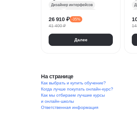
Инфографика
ди
Дизайнер интерфейсов
Д
и
Figma
Прикладное ПО
U
26 910 ₽
1
-35%
FigJam
UX/UI Дизайн
В
41 400 ₽
14
UIKit
Дизайн мобильных приложений
F
Далее
Р
К
К
Т
К
На странице
U
Как выбрать и купить обучение?
И
Когда лучше покупать онлайн-курс?
П
Как мы отбираем лучшие курсы
T
и онлайн-школы
Ответственная информация
C
С