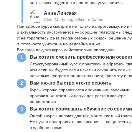
на тысячах студентов и постоянно улучшается»
Анна Линская
Chief Marketing Officer в Хабре
При выборе курса смотрите не только на программу, но и
и актуальность инструментов — хорошие платформы следя
И не торопитесь из-за тех же сезонных скидок: решение л
и готовности учиться, а не дедлайна акции.
Вот когда покупка курса действительно оправдана:
Вы хотите сменить профессию или освои
1
Структурированный курс с практикой и обратной св
чем если вы будете сами искать и сохранять самые
несколько программ по длительности, формату и н
Вам нужно быстро что-то освоить
2
Курсы хорошо справляются с точечными задачами: 
прокачать конкретный навык для роста в карьере —
информацию.
Вы хотите совмещать обучение со своим
3
Онлайн-курсы делают для тех, у кого плотный графи
Не нужно подстраивать расписание — чаще всего до
в удобное время.