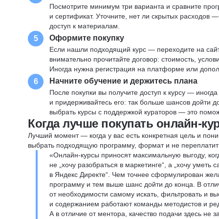
Посмотрите минимум три варианта и сравните прог
и сертификат. Уточните, нет ли скрытых расходов 
доступ к материалам.
Оформите покупку
5
Если нашли подходящий курс — переходите на сай
внимательно прочитайте договор: стоимость, услови
Иногда нужна регистрация на платформе или допо
Начните обучение и держитесь плана
6
После покупки вы получите доступ к курсу — иногда
и придерживайтесь его: так больше шансов дойти 
выбрать курсы с поддержкой кураторов — это помож
Когда лучше покупать онлайн-ку
Лучший момент — когда у вас есть конкретная цель и пони
выбрать подходящую программу, формат и не переплатит
«Онлайн-курсы приносят максимальную выгоду, ког
не „хочу разобраться в маркетинге“, а „хочу уметь
в Яндекс Директе“. Чем точнее сформулирован жел
программу и тем выше шанс дойти до конца. В отли
от необходимости самому искать, фильтровать и вы
и содержанием работают команды методистов и реда
А в отличие от ментора, качество подачи здесь не 