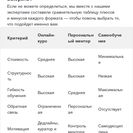
Если не можете определиться, мы вместе с нашими
экспертами составили сравнительную таблицу плюсов
и минусов каждого формата — чтобы помочь выбрать то,
что подойдет именно вам.
Онлайн-
Персональн
Самообуче
Критерий
курс
ый ментор
ние
Минимальна
Стоимость
Средняя
Высокая
я
Структурнос
Высокая
Высокая
Низкая
ть
Гибкость
Максимальн
Высокая
Средняя
обучения
ая
Обратная
Ограниченн
Персональн
Отсутствует
связь
ая
ая
Дедлайны,
Контроль
Самодисцип
Мотивация
куратор и
ментора
лина