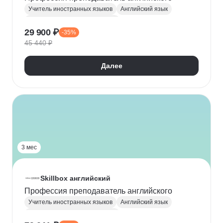
Учитель иностранных языков
Английский язык
Разработка учебных программ
29 900 ₽
-35%
Мотивация учащихся
45 440 ₽
Далее
3 мес
Skillbox английский
Профессия преподаватель английского
Учитель иностранных языков
Английский язык
Разработка учебных программ