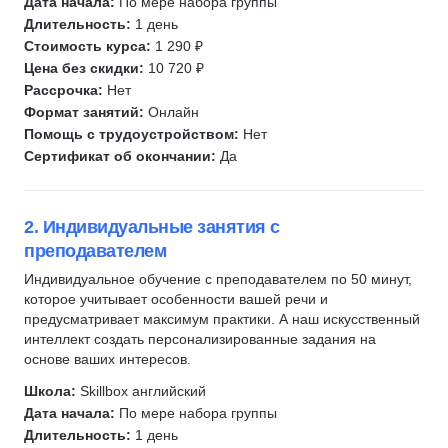
Дата начала:
Скидка 10%
По мере набора группы
Языки
142
Длительность:
1 день
BABOKSchool
Повышение квалификации
964
Стоимость курса:
1 290 ₽
Скидка 10%
Цена без скидки:
10 720 ₽
Рассрочка:
Нет
Институт профессиональных квалификаций
Формат занятий:
Онлайн
Скидка 5%
Помощь с трудоустройством:
Нет
АБИУС
Сертификат об окончании:
Да
Скидка 5%
Московская Бизнес Академия
2. Индивидуальные занятия с
Скидка 10%
преподавателем
Merion Academy
Индивидуальное обучение с преподавателем по 50 минут,
Скидка 10%
которое учитывает особенности вашей речи и
Skillbox
предусматривает максимум практики. А наш искусственный
Скидка 5%
интеллект создать персонализированные задания на
основе ваших интересов.
Школа:
Skillbox английский
Дата начала:
По мере набора группы
Длительность:
1 день