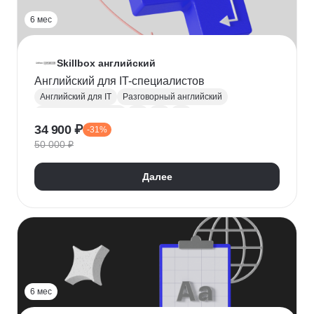
6 мес
Skillbox английский
Английский для IT-специалистов
Английский для IT
Разговорный английский
Деловой английский
A2
B1
B2
34 900 ₽
-31%
Английский язык
50 000 ₽
Далее
6 мес