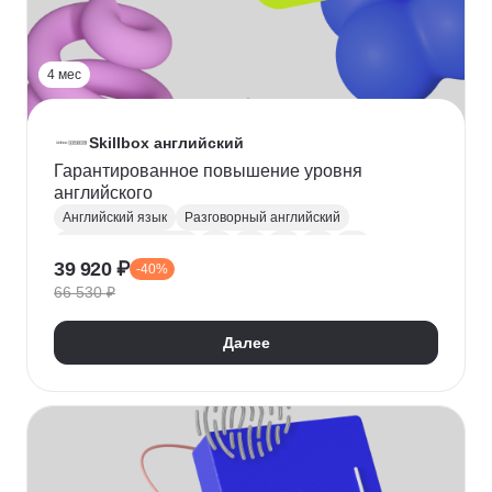
4 мес
Skillbox английский
Гарантированное повышение уровня
английского
Английский язык
Разговорный английский
Деловой английский
A1
A2
B1
B2
C1
39 920 ₽
-40%
Английский для путешествий
66 530 ₽
Далее