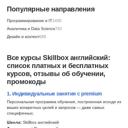
Скидка 5%
Популярные направления
НИУДПО имени К.Д. Ушинского
Скидка 5%
Программирование и IT
1490
МИТУ
Аналитика и Data Science
792
Скидка 15%
Дизайн и контент
688
SF Education
Бизнес и менеджмент
1336
Скидка 15%
Маркетинг и продажи
446
Все курсы Skillbox английский:
Русская Школа Управления
Финансы и бухгалтерия
655
список платных и бесплатных
Скидка 5%
HR и рекрутинг
327
курсов, отзывы об обучении,
МИПО психология
Хобби и творчество
355
промокоды
Скидка 5%
Красота и здоровье
566
ИПО
Кулинария
82
1. Индивидуальные занятия с premium
Скидка 10%
Психология
596
Персональная программа обучения, построенная исходя из
Moscow Business School
ваших конкретных целей и запросов — даже самых
Саморазвитие и soft skills
648
Скидка 5%
специфичных.
Прикладные программы
276
Школа:
Skillbox английский
МИПО
Педагогика
744