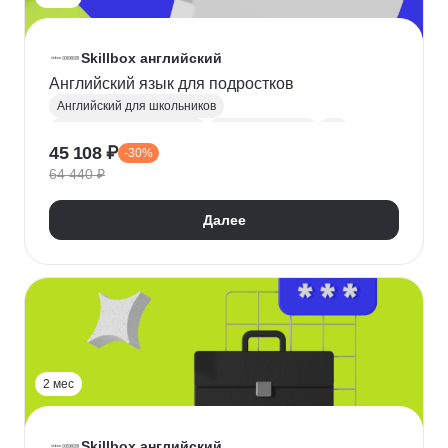
Skillbox английский
Английский язык для подростков
Английский для школьников
Разговорный английский
Английский язык
A1
45 108 ₽
-30%
A2
B1
64 440 ₽
Далее
2 мес
Skillbox английский