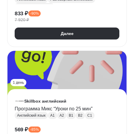
Деловой английский
833 ₽
-90%
Английский для собеседования
A1
A2
B1
7 920 ₽
B2
C1
Английский для путешествий
Письменный английский
Далее
1 день
Skillbox английский
Программа Микс “Уроки по 25 мин”
Английский язык
A1
A2
B1
B2
C1
569 ₽
-85%