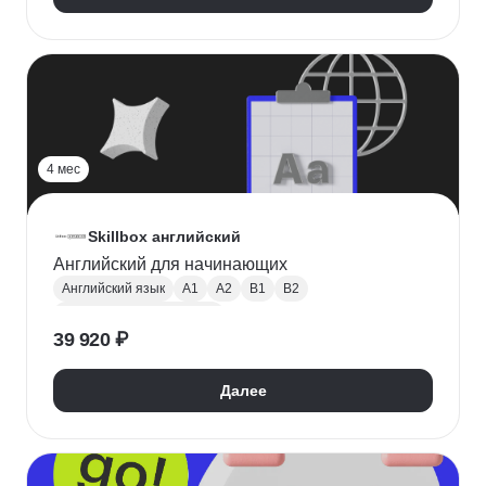
4 мес
Skillbox английский
Английский для начинающих
Английский язык
A1
A2
B1
B2
Разговорный английский
39 920 ₽
Английский для путешествий
Далее