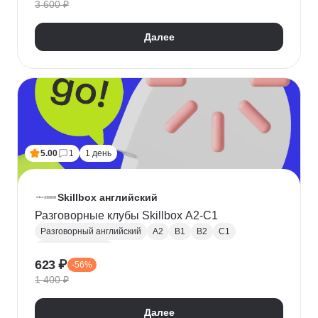
3 600 ₽
Далее
5.00
1
1 день
Skillbox английский
Разговорные клубы Skillbox A2-C1
Разговорный английский
A2
B1
B2
C1
Английский язык
623 ₽
-56%
1 400 ₽
Далее