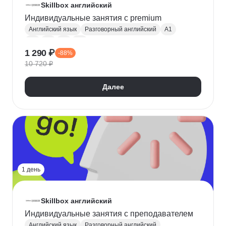
Skillbox английский
Индивидуальные занятия с premium
Английский язык
Разговорный английский
A1
A2
B1
B2
C1
1 290 ₽
-88%
Английский для путешествий
10 720 ₽
Далее
1 день
Skillbox английский
Индивидуальные занятия с преподавателем
Английский язык
Разговорный английский