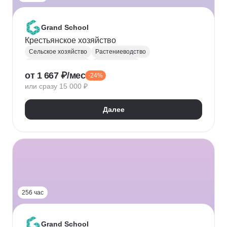
Grand School
Крестьянское хозяйство
Сельское хозяйство
Растениеводство
Уход за растениями
Птицеводство
от 1 667 ₽/мес
-24%
Животноводство
или сразу 15 000 ₽
Далее
256 час
Grand School