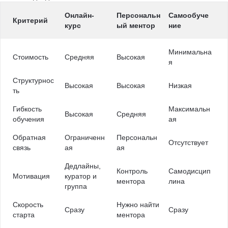
Онлайн-
Персональн
Самообуче
Критерий
курс
ый ментор
ние
Минимальна
Стоимость
Средняя
Высокая
я
Структурнос
Высокая
Высокая
Низкая
ть
Гибкость
Максимальн
Высокая
Средняя
обучения
ая
Обратная
Ограниченн
Персональн
Отсутствует
связь
ая
ая
Дедлайны,
Контроль
Самодисцип
Мотивация
куратор и
ментора
лина
группа
Скорость
Нужно найти
Сразу
Сразу
старта
ментора