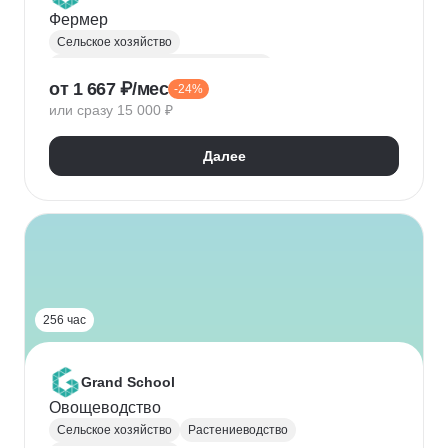
Фермер
Сельское хозяйство
Агропромышленный комплекс (АПК)
от 1 667 ₽/мес
-24%
Растениеводство
Уход за растениями
или сразу 15 000 ₽
Далее
256 час
Grand School
Овощеводство
Сельское хозяйство
Растениеводство