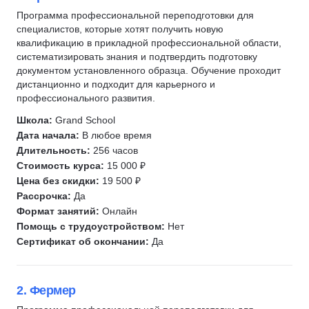
Курсы по нейронным сетям
Саунд-дизайн
Программа профессиональной переподготовки для
специалистов, которые хотят получить новую
Чтение
Журналистика
квалификацию в прикладной профессиональной области,
Игра на музыкальных инструментах и вокал
Пилотирование дронов
систематизировать знания и подтвердить подготовку
Игра на фортепиано
Декоратор
документом установленного образца. Обучение проходит
дистанционно и подходит для карьерного и
Игра на гитаре
Текстильный декор
профессионального развития.
Макраме
Школа:
Grand School
Вязание
Дата начала:
В любое время
Написание музыки
Длительность:
256 часов
Стоимость курса:
15 000 ₽
Звукорежиссура
Цена без скидки:
19 500 ₽
Фотограф
Рассрочка:
Да
Радиоведущий
Формат занятий:
Онлайн
Подкасты
Помощь с трудоустройством:
Нет
Сертификат об окончании:
Да
Корректор
Издательское дело
2. Фермер