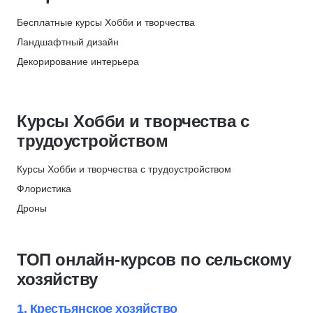
Языки
142
Монтаж
НЦПО
Повышение квалификации
Бесплатные курсы Хобби и творчества
1026
Видеодизайн
День рождения
Ландшафтный дизайн
Иллюстрация
Декорирование интерьера
Обработка фотографий
Блогинг
Рисование
Видеостриминг
Живопись
Курсы Хобби и творчества с
Рисование аниме
трудоустройством
Режиссура
Шахматы
Курсы Хобби и творчества с трудоустройством
Реставрация
Флористика
Флористика
Дроны
Сонграйтинг
Режиссура
Создание сценариев
Иллюстрация
ТОП онлайн-курсов по сельскому
Звукозапись
Редактура текстов
хозяйству
Обработка изображений
Видеомонтаж
Музыка
Телеведущий
1. Крестьянское хозяйство