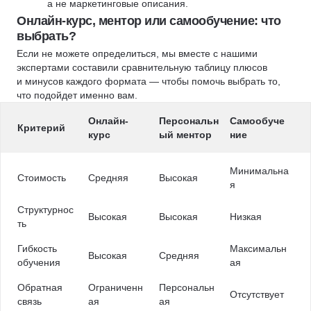
а не маркетинговые описания.
Онлайн-курс, ментор или самообучение: что
выбрать?
Если не можете определиться, мы вместе с нашими
экспертами составили сравнительную таблицу плюсов
и минусов каждого формата — чтобы помочь выбрать то,
что подойдет именно вам.
Онлайн-
Персональн
Самообуче
Критерий
курс
ый ментор
ние
Минимальна
Стоимость
Средняя
Высокая
я
Структурнос
Высокая
Высокая
Низкая
ть
Гибкость
Максимальн
Высокая
Средняя
обучения
ая
Обратная
Ограниченн
Персональн
Отсутствует
связь
ая
ая