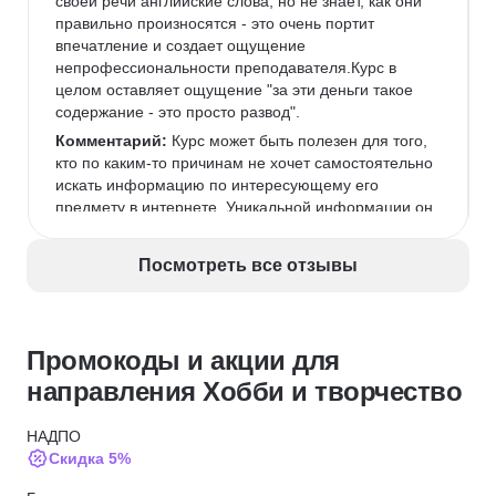
своей речи английские слова, но не знает, как они 
правильно произносятся - это очень портит 
впечатление и создает ощущение 
непрофессиональности преподавателя.Курс в 
целом оставляет ощущение "за эти деньги такое 
содержание - это просто развод".
Комментарий:
 Курс может быть полезен для того, 
кто по каким-то причинам не хочет самостоятельно 
искать информацию по интересующему его 
предмету в интернете. Уникальной информации он 
не содержит, представляет собой компиляция 
публично доступной в интернете информации 
Посмотреть все отзывы
через призму восприятия авторов.Таких денег 
однозначно не стоит.
Промокоды и акции для
направления Хобби и творчество
НАДПО
Скидка 5%