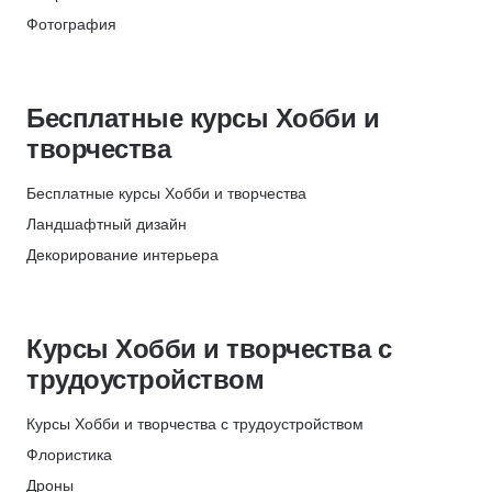
НЦПО
Кулинария
83
Фотография
Скидка 500 ₽
Психология
613
Рисование на Ipad
Яндекс Практикум
Саморазвитие и soft skills
649
Рисование на графическом планшете
Получи скидку 7%
Прикладные программы
276
Бесплатные курсы Хобби и
Кройка и шитье
ИПО
Педагогика
747
творчества
Видео
Скидки до 35%
Языки
142
Монтаж
НЦПО
Повышение квалификации
Бесплатные курсы Хобби и творчества
1023
Видеодизайн
День рождения
Ландшафтный дизайн
Иллюстрация
Декорирование интерьера
Обработка фотографий
Блогинг
Рисование
Видеостриминг
Живопись
Курсы Хобби и творчества с
Рисование аниме
трудоустройством
Режиссура
Шахматы
Курсы Хобби и творчества с трудоустройством
Реставрация
Флористика
Флористика
Дроны