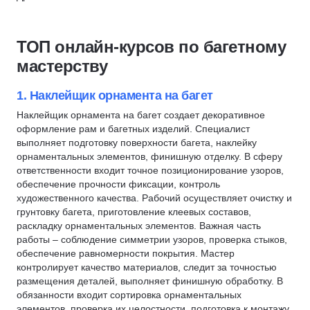
Сонграйтинг
Режиссура
Создание сценариев
Иллюстрация
ТОП онлайн-курсов по багетному
Звукозапись
Редактура текстов
мастерству
Обработка изображений
Видеомонтаж
Музыка
Телеведущий
1. Наклейщик орнамента на багет
Курсы по нейронным сетям
Саунд-дизайн
Наклейщик орнамента на багет создает декоративное
оформление рам и багетных изделий. Специалист
Чтение
Журналистика
выполняет подготовку поверхности багета, наклейку
Игра на музыкальных инструментах и вокал
Пилотирование дронов
орнаментальных элементов, финишную отделку. В сферу
Игра на фортепиано
Декоратор
ответственности входит точное позиционирование узоров,
обеспечение прочности фиксации, контроль
Игра на гитаре
Текстильный декор
художественного качества. Рабочий осуществляет очистку и
Макраме
грунтовку багета, приготовление клеевых составов,
раскладку орнаментальных элементов. Важная часть
Вязание
работы – соблюдение симметрии узоров, проверка стыков,
Написание музыки
обеспечение равномерности покрытия. Мастер
Звукорежиссура
контролирует качество материалов, следит за точностью
размещения деталей, выполняет финишную обработку. В
Фотограф
обязанности входит сортировка орнаментальных
Радиоведущий
элементов, проверка их целостности, подготовка к монтажу.