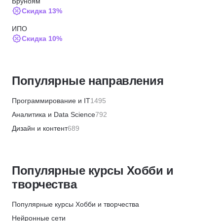
Бруноям
Скидка 13%
ИПО
Скидка 10%
Skillbox
Скидка 5%
Популярные направления
Академия Эдюсон
Скидка 5%
Программирование и IT
1495
ЦАППКК
Аналитика и Data Science
792
Скидка 6%
Дизайн и контент
689
НЦРДО
Бизнес и менеджмент
1355
Скидка 6%
Маркетинг и продажи
446
НИПКЭФ
Популярные курсы Хобби и
Финансы и бухгалтерия
656
Скидка 6%
творчества
HR и рекрутинг
328
НЦПО
Хобби и творчество
360
Популярные курсы Хобби и творчества
Скидка 1000 ₽
Красота и здоровье
572
Нейронные сети