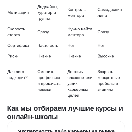
Дедлайны,
Контроль
Самодисцип
Мотивация
куратор и
ментора
лина
группа
Скорость
Нужно найти
Сразу
Сразу
старта
ментора
Сертификат
Часто есть
Нет
Нет
Риски
Низкие
Низкие
Высокие
Для чего
Сменить
Достичь
Закрыть
подходит?
профессию
сложных или
конкретные
и прокачать
узких
пробелы в
навыки
карьерных
знаниях
целей
Как мы отбираем лучшие курсы и
онлайн-школы
Экспертность Хабр Карьеры на рынке