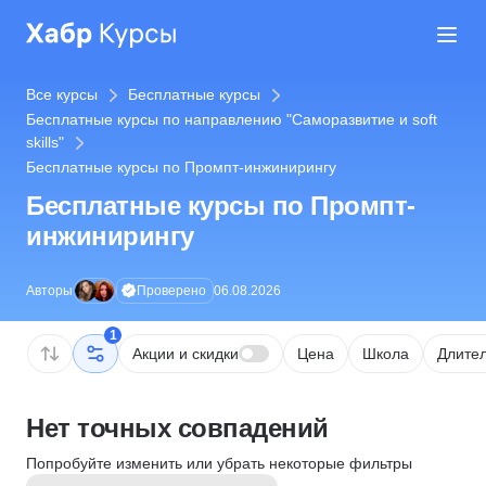
Все курсы
Бесплатные курсы
Бесплатные курсы по направлению "Саморазвитие и soft
skills"
Бесплатные курсы по Промпт-инжинирингу
Бесплатные курсы по Промпт-
инжинирингу
Проверено
Авторы
06.08.2026
1
Акции и скидки
Цена
Школа
Длител
Нет точных совпадений
Попробуйте изменить или убрать некоторые фильтры