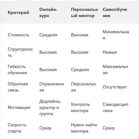
Онлайн-
Персональн
Самообуче
Критерий
курс
ый ментор
ние
Минимальна
Стоимость
Средняя
Высокая
я
Структурнос
Высокая
Высокая
Низкая
ть
Гибкость
Максимальн
Высокая
Средняя
обучения
ая
Обратная
Ограниченн
Персональн
Отсутствует
связь
ая
ая
Дедлайны,
Контроль
Самодисцип
Мотивация
куратор и
ментора
лина
группа
Скорость
Нужно найти
Сразу
Сразу
старта
ментора