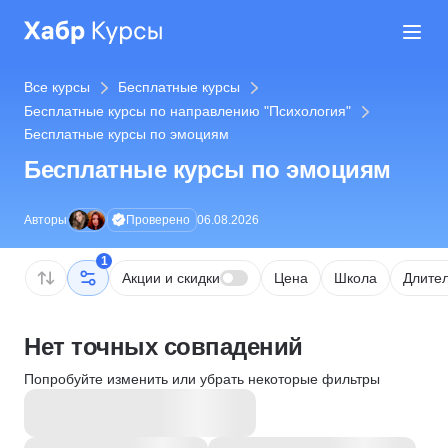
Все курсы
Бесплатные курсы
Бесплатные курсы по направлению "Психология"
Бесплатные курсы по эмоциям
Бесплатные курсы по эмоциям
Проверено
Авторы
06.08.2026
1
Акции и скидки
Цена
Школа
Длител
Нет точных совпадений
Попробуйте изменить или убрать некоторые фильтры