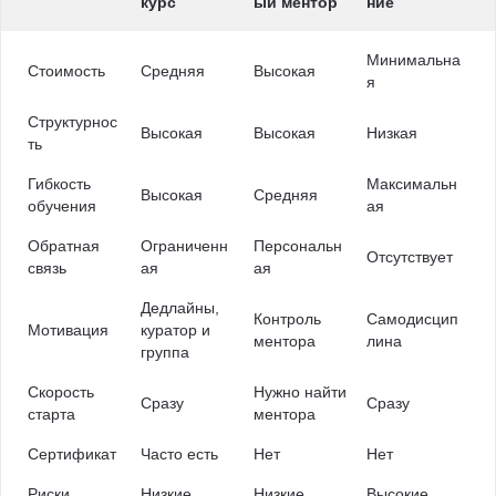
курс
ый ментор
ние
Минимальна
Стоимость
Средняя
Высокая
я
Структурнос
Высокая
Высокая
Низкая
ть
Гибкость
Максимальн
Высокая
Средняя
обучения
ая
Обратная
Ограниченн
Персональн
Отсутствует
связь
ая
ая
Дедлайны,
Контроль
Самодисцип
Мотивация
куратор и
ментора
лина
группа
Скорость
Нужно найти
Сразу
Сразу
старта
ментора
Сертификат
Часто есть
Нет
Нет
Риски
Низкие
Низкие
Высокие