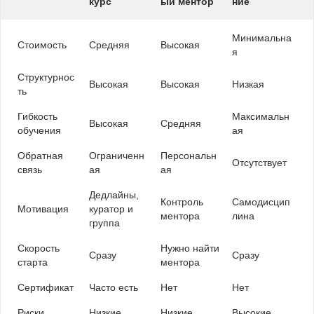
курс
ый ментор
ние
Минимальна
Стоимость
Средняя
Высокая
я
Структурнос
Высокая
Высокая
Низкая
ть
Гибкость
Максимальн
Высокая
Средняя
обучения
ая
Обратная
Ограниченн
Персональн
Отсутствует
связь
ая
ая
Дедлайны,
Контроль
Самодисцип
Мотивация
куратор и
ментора
лина
группа
Скорость
Нужно найти
Сразу
Сразу
старта
ментора
Сертификат
Часто есть
Нет
Нет
Риски
Низкие
Низкие
Высокие