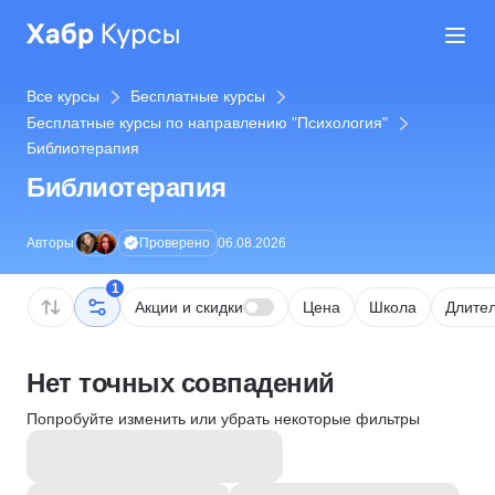
Все курсы
Бесплатные курсы
Бесплатные курсы по направлению "Психология"
Библиотерапия
Библиотерапия
Проверено
Авторы
06.08.2026
1
Акции и скидки
Цена
Школа
Длител
Нет точных совпадений
Попробуйте изменить или убрать некоторые фильтры