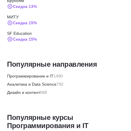
Бруноям
Скидка 13%
МИТУ
Скидка 15%
SF Education
Скидка 15%
ИПО
Скидка 10%
Популярные направления
МИПО
Скидка 10%
Программирование и IT
1490
BABOKSchool
Аналитика и Data Science
792
Скидка 30%
Дизайн и контент
688
BABOKSchool
Бизнес и менеджмент
1336
Скидка 10%
Маркетинг и продажи
446
Институт профессиональных квалификаций
Популярные курсы
Финансы и бухгалтерия
655
Скидка 5%
Программирования и IT
HR и рекрутинг
327