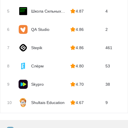
Unity
5
Школа Сильных
4.87
4
Docker
Программистов
Node.js
6
QA Studio
4.86
2
Django
REST API
Технический директор
7
Stepik
4.86
461
Алгоритмы и структуры данных
Базы данных
8
Слёрм
4.80
53
ООП
Блокчейн
9
Skypro
4.70
38
Криптография
Solidity
Smart Contract
10
Shultais Education
4.67
9
Web3
Парсинг
Создание чат-ботов