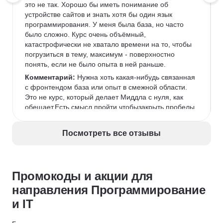
это не так. Хорошо бы иметь понимание об 
устройстве сайтов и знать хотя бы один язык 
программирования. У меня была база, но часто 
было сложно. Курс очень объёмный, 
катастрофически не хватало времени на то, чтобы 
погрузиться в тему, максимум - поверхностно 
понять, если не было опыта в ней раньше.
Комментарий:
 Нужна хоть какая-нибудь связанная 
с фронтендом база или опыт в смежной области. 
Это не курс, который делает Миддла с нуля, как 
обещает.Есть смысл пройти чтобызакрыть пробелы 
(если есть опыт)илипонять, что вообще происходит 
во фронтенде (если опыта нет).
Посмотреть все отзывы
Промокоды и акции для
направления Программирование
и IT