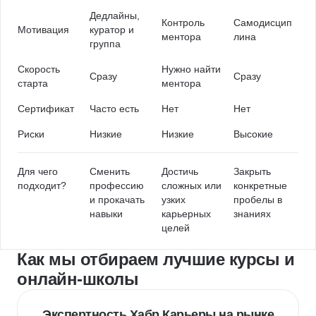
Дедлайны,
Контроль
Самодисцип
Мотивация
куратор и
ментора
лина
группа
Скорость
Нужно найти
Сразу
Сразу
старта
ментора
Сертификат
Часто есть
Нет
Нет
Риски
Низкие
Низкие
Высокие
Для чего
Сменить
Достичь
Закрыть
подходит?
профессию
сложных или
конкретные
и прокачать
узких
пробелы в
навыки
карьерных
знаниях
целей
Как мы отбираем лучшие курсы и
онлайн-школы
Экспертность Хабр Карьеры на рынке