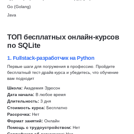
ProductStar × РБК
Алгоритмы и структуры данных
DevOps
Go (Golang)
Скидка 62%
Составление резюме
Разработка игр
Java
МТИ
Профориентация
1С разработка
PHP
Скидка 10%
C/C++
Системное администрирование
Python
ТОП бесплатных онлайн-курсов
Frontend-разработка
Разработка
Backend-разработка
по SQLite
C#
Ruby
Frontend-разработка
Верстка сайта
Робототехника
JavaScript
1. Fullstack-разработчик на Python
Администрирование Linux
Вайб-кодинг
Fullstack-разработка
Первые шаги для погружения в профессию. Пройдите
Сетевые технологии
бесплатный тест-драйв курса и убедитесь, что обучение
Нейронные сети
C#
Git
вам подходит
Swift
C/C++
QA
Школа:
Академия Эдюсон
Kotlin
Веб-разработка
Go (Golang)
Дата начала:
В любое время
Разработка под Android
QA
Длительность:
3 дня
Автоматизация тестирования
Разработка под iOS
Kotlin
Стоимость курса:
Бесплатно
JavaScript
Рассрочка:
Нет
Тестирование на проникновение
Swift
SQL
Формат занятий:
Онлайн
Тестирование мобильных приложений
Разработка мобильных приложений
Помощь с трудоустройством:
Нет
Linux
Тестирование API
Разработка