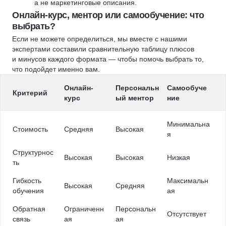
а не маркетинговые описания.
Онлайн-курс, ментор или самообучение: что
выбрать?
Если не можете определиться, мы вместе с нашими
экспертами составили сравнительную таблицу плюсов
и минусов каждого формата — чтобы помочь выбрать то,
что подойдет именно вам.
Онлайн-
Персональн
Самообуче
Критерий
курс
ый ментор
ние
Минимальна
Стоимость
Средняя
Высокая
я
Структурнос
Высокая
Высокая
Низкая
ть
Гибкость
Максимальн
Высокая
Средняя
обучения
ая
Обратная
Ограниченн
Персональн
Отсутствует
связь
ая
ая