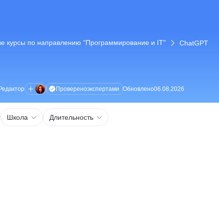
е курсы по направлению "Программирование и IT"
ChatGPT
Проверено
экспертами
Редактор
Обновлено
06.08.2026
Школа
Длительность