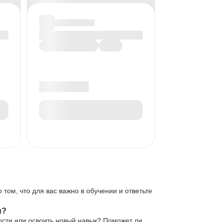
 том, что для вас важно в обучении и ответьте
и?
ости или освоить новый навык? Поможет ли