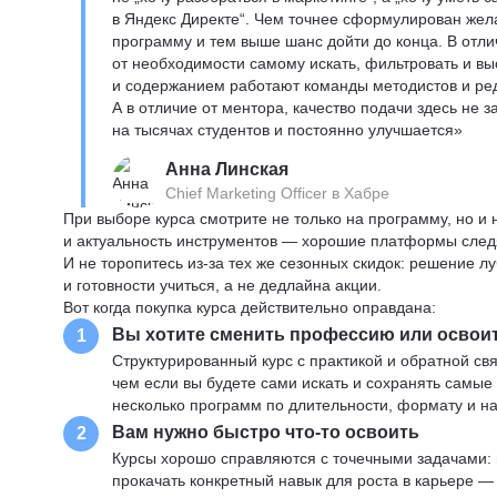
в Яндекс Директе“. Чем точнее сформулирован жел
программу и тем выше шанс дойти до конца. В отли
от необходимости самому искать, фильтровать и вы
и содержанием работают команды методистов и реда
А в отличие от ментора, качество подачи здесь не 
на тысячах студентов и постоянно улучшается»
Анна Линская
Chief Marketing Officer в Хабре
При выборе курса смотрите не только на программу, но и
и актуальность инструментов — хорошие платформы следя
И не торопитесь из-за тех же сезонных скидок: решение л
и готовности учиться, а не дедлайна акции.
Вот когда покупка курса действительно оправдана:
Вы хотите сменить профессию или освои
1
Структурированный курс с практикой и обратной св
чем если вы будете сами искать и сохранять самые
несколько программ по длительности, формату и н
Вам нужно быстро что-то освоить
2
Курсы хорошо справляются с точечными задачами: 
прокачать конкретный навык для роста в карьере —