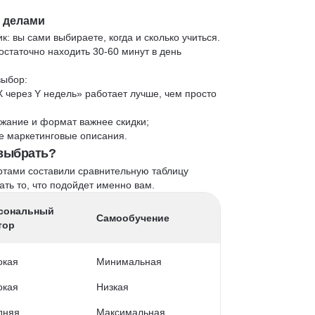
и делами
к: вы сами выбираете, когда и сколько учиться.
статочно находить 30-60 минут в день
выбор:
X через Y недель» работает лучше, чем просто
жание и формат важнее скидки;
 не маркетинговые описания.
 выбрать?
ртами составили сравнительную таблицу
ть то, что подойдет именно вам.
сональный
Самообучение
тор
окая
Минимальная
окая
Низкая
дняя
Максимальная