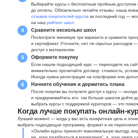
Выбирайте курсы с бесплатным пробным доступом и
до оплаты. Обязательно читайте отзывы: наша ком
отзывов покупателей курсов
за последний год — мо
на наш
рейтинг школ
.
Сравните несколько школ
4
Посмотрите минимум три варианта и сравните прог
и сертификат. Уточните, нет ли скрытых расходов 
доступ к материалам.
Оформите покупку
5
Если нашли подходящий курс — переходите на сай
внимательно прочитайте договор: стоимость, услови
Иногда нужна регистрация на платформе или допо
Начните обучение и держитесь плана
6
После покупки вы получите доступ к курсу — иногда
и придерживайтесь его: так больше шансов дойти 
выбрать курсы с поддержкой кураторов — это помож
Когда лучше покупать онлайн-ку
Лучший момент — когда у вас есть конкретная цель и пони
выбрать подходящую программу, формат и не переплатит
«Онлайн-курсы приносят максимальную выгоду, ког
не „хочу разобраться в маркетинге“, а „хочу уметь