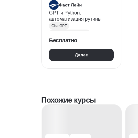
Фаст Лейн
GPT и Python:
автоматизация рутины
ChatGPT
Backend-разработка
Бесплатно
Python
REST API
FastAPI
Далее
Аналитика данных
Машинное обучение
Автоматизация процессов
Нейронные сети
Похожие курсы