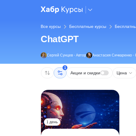
Все курсы
Бесплатные курсы
Бесплатны
ChatGPT
Сергей Сунцев
•
Автор
Анастасия Сичкаренко
•
1
Акции и скидки
Цена
1 день