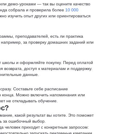
ли демо-уроками — так вы оцените качество
анда собрала и проверила более
10 000
жно изучить опыт других или ориентироваться
раммы, преподавателей, есть ли практика
— например, за проверку домашних заданий или
т школы и оформляйте покупку. Перед оплатой
я возврата, доступ к материалам и поддержку.
лнительные данные.
 сразу. Составьте себе расписание
до конца. Можно включить напоминания или
ет не откладывать обучение.
рс?
мание, какой результат вы хотите. Это поможет
ь за ошибочный выбор.
да человек приходит с конкретным запросом:
 самостоятельно запускать рекламные кампании