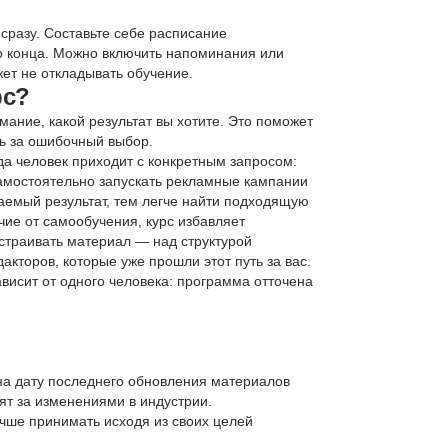
 сразу. Составьте себе расписание
до конца. Можно включить напоминания или
ет не откладывать обучение.
рс?
мание, какой результат вы хотите. Это поможет
ь за ошибочный выбор.
да человек приходит с конкретным запросом:
 самостоятельно запускать рекламные кампании
аемый результат, тем легче найти подходящую
чие от самообучения, курс избавляет
страивать материал — над структурой
кторов, которые уже прошли этот путь за вас.
зависит от одного человека: программа отточена
 на дату последнего обновления материалов
т за изменениями в индустрии.
учше принимать исходя из своих целей