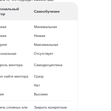
сональный
Самообучение
тор
окая
Минимальная
окая
Низкая
дняя
Максимальная
сональная
Отсутствует
роль ментора
Самодисциплина
о найти ментора
Сразу
Нет
кие
Высокие
ичь сложных или
Закрыть конкретные