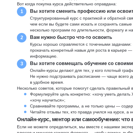
Вот когда покупка курса действительно оправдана:
Вы хотите сменить профессию или освои
1
Структурированный курс с практикой и обратной св
чем если вы будете сами искать и сохранять самые
несколько программ по длительности, формату и н
Вам нужно быстро что-то освоить
2
Курсы хорошо справляются с точечными задачами: 
прокачать конкретный навык для роста в карьере —
информацию.
Вы хотите совмещать обучение со своим
3
Онлайн-курсы делают для тех, у кого плотный графи
Не нужно подстраивать расписание — чаще всего до
в удобное время.
Несколько советов, которые помогут сделать правильный 
Формулируйте цель конкретно: «хочу уметь делать 
«хочу научиться»;
Сравнивайте программы, а не только цены — содер
Читайте отзывы тех, кто правда учился на курсе, а
Онлайн-курс, ментор или самообучение: что
Если не можете определиться, мы вместе с нашими экспе
плюсов и минусов каждого формата — чтобы помочь выбра