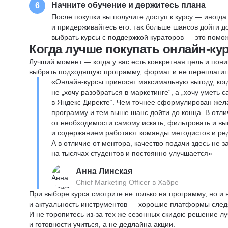
Начните обучение и держитесь плана
6
После покупки вы получите доступ к курсу — иногда
и придерживайтесь его: так больше шансов дойти 
выбрать курсы с поддержкой кураторов — это помож
Когда лучше покупать онлайн-ку
Лучший момент — когда у вас есть конкретная цель и пони
выбрать подходящую программу, формат и не переплатит
«Онлайн-курсы приносят максимальную выгоду, ког
не „хочу разобраться в маркетинге“, а „хочу уметь
в Яндекс Директе“. Чем точнее сформулирован жел
программу и тем выше шанс дойти до конца. В отли
от необходимости самому искать, фильтровать и вы
и содержанием работают команды методистов и реда
А в отличие от ментора, качество подачи здесь не 
на тысячах студентов и постоянно улучшается»
Анна Линская
Chief Marketing Officer в Хабре
При выборе курса смотрите не только на программу, но и
и актуальность инструментов — хорошие платформы следя
И не торопитесь из-за тех же сезонных скидок: решение л
и готовности учиться, а не дедлайна акции.