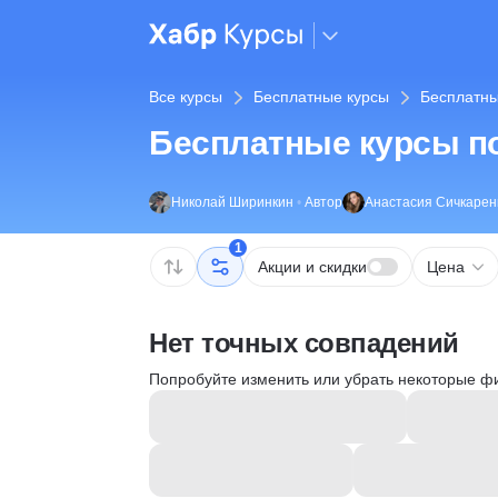
Все курсы
Бесплатные курсы
Бесплатны
Бесплатные курсы по
Николай Ширинкин
•
Автор
Анастасия Сичкарен
1
Акции и скидки
Цена
Нет точных совпадений
Попробуйте изменить или убрать некоторые ф