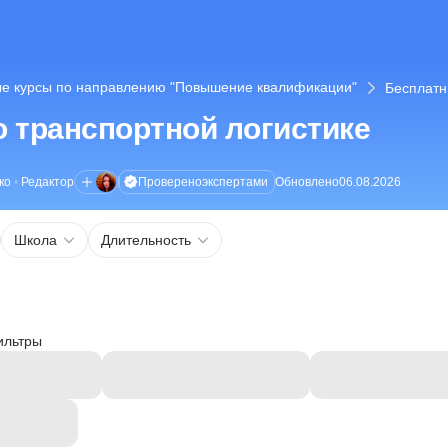
е курсы по направлению "Повышение квалификации"
Бесплатн
 транспортной логистике
Проверено
экспертами
ко
•
Редактор
Обновлено
06.08.2026
Школа
Длительность
ильтры