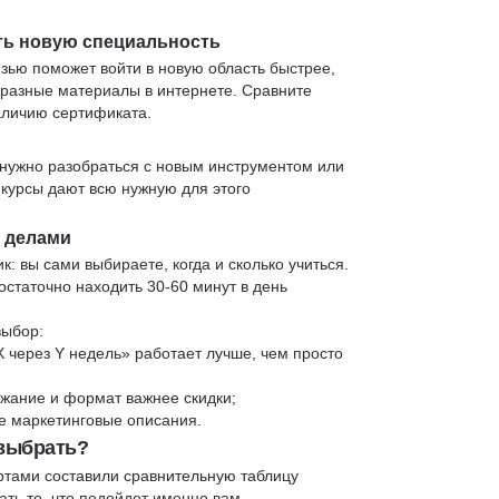
ть новую специальность
язью поможет войти в новую область быстрее,
 разные материалы в интернете. Сравните
аличию сертификата.
нужно разобраться с новым инструментом или
 курсы дают всю нужную для этого
и делами
к: вы сами выбираете, когда и сколько учиться.
статочно находить 30-60 минут в день
выбор:
X через Y недель» работает лучше, чем просто
жание и формат важнее скидки;
 не маркетинговые описания.
 выбрать?
ртами составили сравнительную таблицу
ть то, что подойдет именно вам.