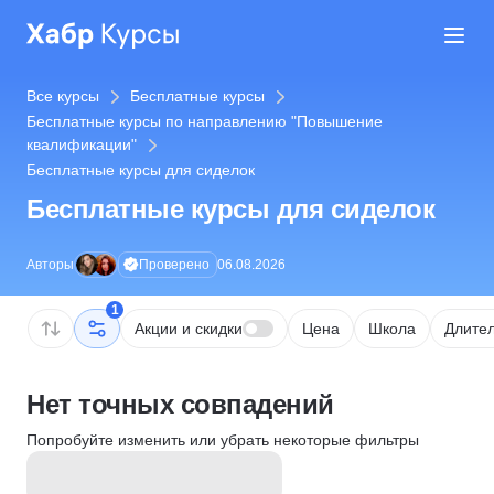
Все курсы
Бесплатные курсы
Бесплатные курсы по направлению "Повышение
квалификации"
Бесплатные курсы для сиделок
Бесплатные курсы для сиделок
Проверено
Авторы
06.08.2026
1
Акции и скидки
Цена
Школа
Длител
Нет точных совпадений
Попробуйте изменить или убрать некоторые фильтры