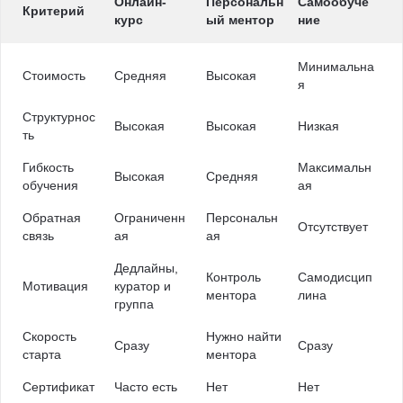
Онлайн-
Персональн
Самообуче
Критерий
курс
ый ментор
ние
Минимальна
Стоимость
Средняя
Высокая
я
Структурнос
Высокая
Высокая
Низкая
ть
Гибкость
Максимальн
Высокая
Средняя
обучения
ая
Обратная
Ограниченн
Персональн
Отсутствует
связь
ая
ая
Дедлайны,
Контроль
Самодисцип
Мотивация
куратор и
ментора
лина
группа
Скорость
Нужно найти
Сразу
Сразу
старта
ментора
Сертификат
Часто есть
Нет
Нет