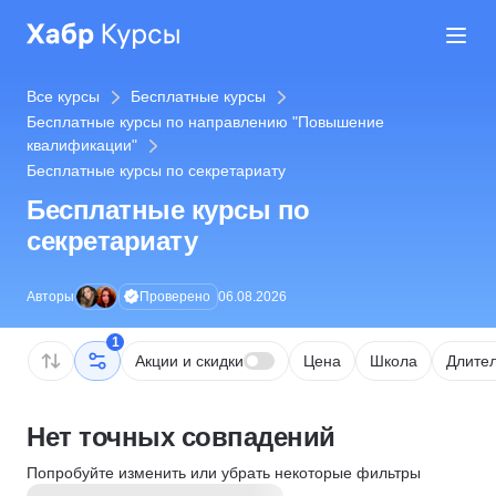
Все курсы
Бесплатные курсы
Бесплатные курсы по направлению "Повышение
квалификации"
Бесплатные курсы по секретариату
Бесплатные курсы по
секретариату
Проверено
Авторы
06.08.2026
1
Акции и скидки
Цена
Школа
Длител
Нет точных совпадений
Попробуйте изменить или убрать некоторые фильтры