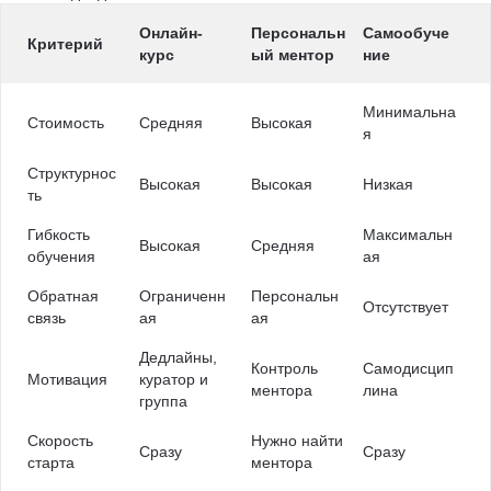
Онлайн-
Персональн
Самообуче
Критерий
курс
ый ментор
ние
Минимальна
Стоимость
Средняя
Высокая
я
Структурнос
Высокая
Высокая
Низкая
ть
Гибкость
Максимальн
Высокая
Средняя
обучения
ая
Обратная
Ограниченн
Персональн
Отсутствует
связь
ая
ая
Дедлайны,
Контроль
Самодисцип
Мотивация
куратор и
ментора
лина
группа
Скорость
Нужно найти
Сразу
Сразу
старта
ментора