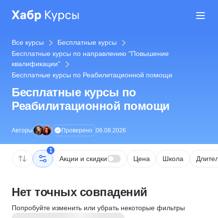
Все курсы
Бесплатные курсы
Бесплатные курсы по направлению "Повышение
квалификации"
Бесплатные курсы по Реабилитационной помощи
Бесплатные курсы по
Реабилитационной помощи
Проверено
Авторы
06.08.2026
1
Акции и скидки
Цена
Школа
Длител
Нет точных совпадений
Попробуйте изменить или убрать некоторые фильтры