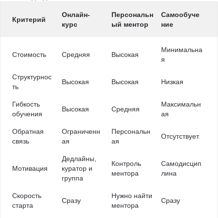
Онлайн-
Персональн
Самообуче
Критерий
курс
ый ментор
ние
Минимальна
Стоимость
Средняя
Высокая
я
Структурнос
Высокая
Высокая
Низкая
ть
Гибкость
Максимальн
Высокая
Средняя
обучения
ая
Обратная
Ограниченн
Персональн
Отсутствует
связь
ая
ая
Дедлайны,
Контроль
Самодисцип
Мотивация
куратор и
ментора
лина
группа
Скорость
Нужно найти
Сразу
Сразу
старта
ментора