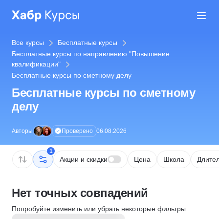
Все курсы
Бесплатные курсы
Бесплатные курсы по направлению "Повышение
квалификации"
Бесплатные курсы по сметному делу
Бесплатные курсы по сметному
делу
Проверено
Авторы
06.08.2026
1
Акции и скидки
Цена
Школа
Длител
Нет точных совпадений
Попробуйте изменить или убрать некоторые фильтры