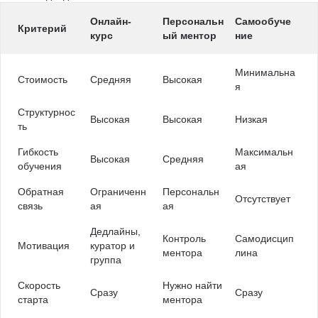
Онлайн-
Персональн
Самообуче
Критерий
курс
ый ментор
ние
Минимальна
Стоимость
Средняя
Высокая
я
Структурнос
Высокая
Высокая
Низкая
ть
Гибкость
Максимальн
Высокая
Средняя
обучения
ая
Обратная
Ограниченн
Персональн
Отсутствует
связь
ая
ая
Дедлайны,
Контроль
Самодисцип
Мотивация
куратор и
ментора
лина
группа
Скорость
Нужно найти
Сразу
Сразу
старта
ментора